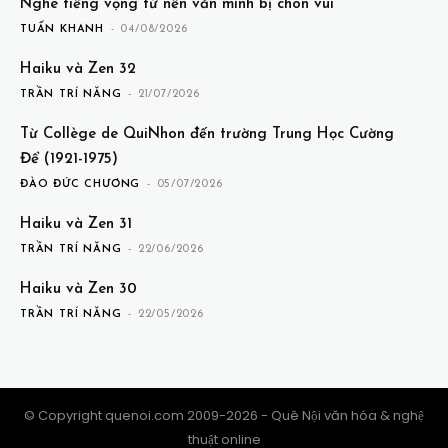
Nghe tiếng vọng từ nền văn minh bị chôn vùi
TUẤN KHANH
-
04/08/2026
Haiku và Zen 32
TRẦN TRÍ NĂNG
-
21/07/2026
Từ Collège de QuiNhon đến trường Trung Học Cường
Để (1921-1975)
ĐÀO ĐỨC CHƯƠNG
-
05/07/2026
Haiku và Zen 31
TRẦN TRÍ NĂNG
-
22/06/2026
Haiku và Zen 30
TRẦN TRÍ NĂNG
-
22/05/2026
© Copyright quenoi.com 2009-2026 - Quê Nội văn hóa & nghệ
thuật online