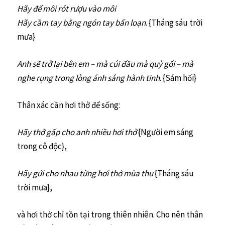
Hãy để môi rót rượu vào môi
Hãy cầm tay bằng ngón tay bấn loạn
. {Tháng sáu trời
mưa}
Anh sẽ trở lại bên em – mà cúi đầu mà quỳ gối – mà
nghe rụng trong lòng ánh sáng hành tinh
. {Sám hối}
Thân xác cần hơi thở để sống:
Hãy thở gấp cho anh nhiều hơi thở
{Người em sáng
trong cô độc},
Hãy gửi cho nhau từng hơi thở mùa thu
{Tháng sáu
trời mưa},
và hơi thở chỉ tồn tại trong thiên nhiên. Cho nên thân