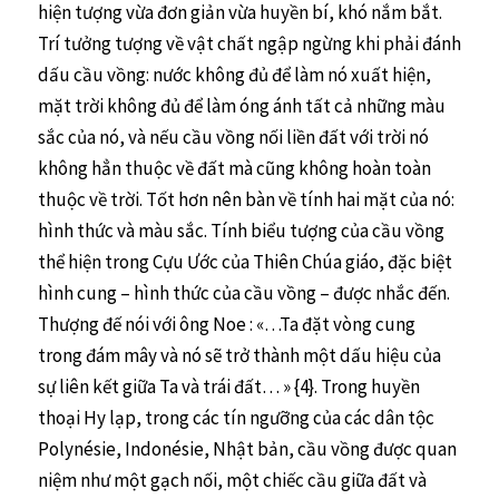
hiện tượng vừa đơn giản vừa huyền bí, khó nắm bắt.
Trí tưởng tượng về vật chất ngập ngừng khi phải đánh
dấu cầu vồng: nước không đủ để làm nó xuất hiện,
mặt trời không đủ để làm óng ánh tất cả những màu
sắc của nó, và nếu cầu vồng nối liền đất với trời nó
không hẳn thuộc về đất mà cũng không hoàn toàn
thuộc về trời. Tốt hơn nên bàn về tính hai mặt của nó:
hình thức và màu sắc. Tính biểu tượng của cầu vồng
thể hiện trong Cựu Ước của Thiên Chúa giáo, đặc biệt
hình cung – hình thức của cầu vồng – được nhắc đến.
Thượng đế nói với ông Noe : «…Ta đặt vòng cung
trong đám mây và nó sẽ trở thành một dấu hiệu của
sự liên kết giữa Ta và trái đất… » {4}. Trong huyền
thoại Hy lạp, trong các tín ngưỡng của các dân tộc
Polynésie, Indonésie, Nhật bản, cầu vồng được quan
niệm như một gạch nối, một chiếc cầu giữa đất và