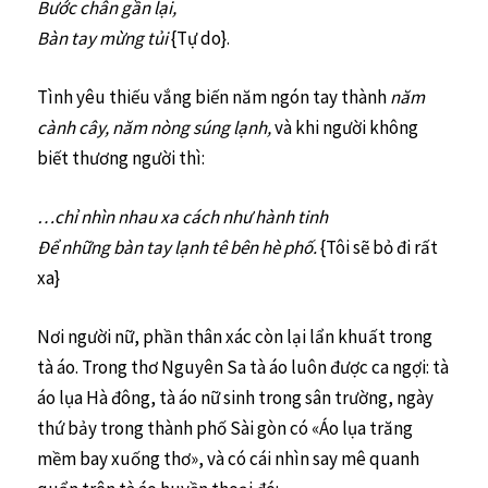
Bước chân gần lại,
Bàn tay mừng tủi
{Tự do}.
Tình yêu thiếu vắng biến năm ngón tay thành
năm
cành cây, năm nòng súng lạnh,
và khi người không
biết thương người thì:
…chỉ nhìn nhau xa cách như hành tinh
Để những bàn tay lạnh tê bên hè phố.
{Tôi sẽ bỏ đi rất
xa}
Nơi người nữ, phần thân xác còn lại lẩn khuất trong
tà áo. Trong thơ Nguyên Sa tà áo luôn được ca ngợi: tà
áo lụa Hà đông, tà áo nữ sinh trong sân trường, ngày
thứ bảy trong thành phố Sài gòn có «Áo lụa trăng
mềm bay xuống thơ», và có cái nhìn say mê quanh