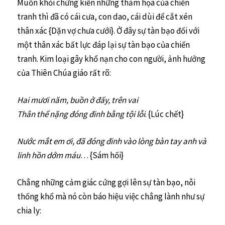
Muốn khỏi chứng kiến những thảm họa của chiến
tranh thì đã có cái cưa, con dao, cái dùi để cắt xén
thân xác {Dặn vợ chưa cưới}. Ở đây sự tàn bạo đối với
một thân xác bất lực đáp lại sự tàn bạo của chiến
tranh. Kim loại gây khổ nạn cho con người, ảnh hưởng
của Thiên Chúa giáo rất rõ:
Hai mươi năm, buồn ở đấy, trên vai
Thân thể nặng đóng đinh bằng tội lỗi
. {Lúc chết}
Nước mắt em ơi, đã đóng đinh vào lòng bàn tay anh và
linh hồn dớm máu
… {Sám hối}
Chẳng những cảm giác cứng gợi lên sự tàn bạo, nỗi
thống khổ mà nó còn báo hiệu việc chẳng lành như sự
chia ly: