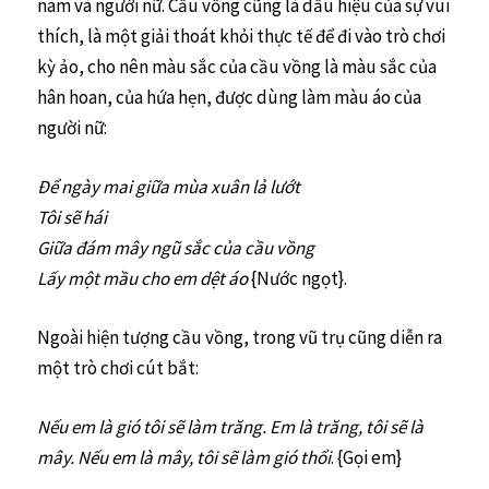
nam và người nữ. Cầu vồng cũng là dấu hiệu của sự vui
thích, là một giải thoát khỏi thực tế để đi vào trò chơi
kỳ ảo, cho nên màu sắc của cầu vồng là màu sắc của
hân hoan, của hứa hẹn, được dùng làm màu áo của
người nữ:
Để ngày mai giữa mùa xuân lả lướt
Tôi sẽ hái
Giữa đám mây ngũ sắc của cầu vồng
Lấy một mầu cho em dệt áo
{Nước ngọt}.
Ngoài hiện tượng cầu vồng, trong vũ trụ cũng diễn ra
một trò chơi cút bắt:
Nếu em là gió tôi sẽ làm trăng. Em là trăng, tôi sẽ là
mây. Nếu em là mây, tôi sẽ làm gió thổi
. {Gọi em}