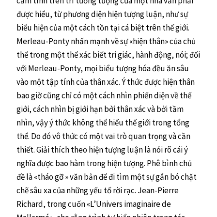
cảm tính trên trí tưởng tượng của một nhà văn phải
được hiểu, từ phương diện hiện tượng luận, như sự
biểu hiện của một cách tồn tại cá biệt trên thế giới.
Merleau-Ponty nhấn mạnh về sự «hiện thân» của chủ
thể trong một thể xác biết tri giác, hành động, nói; đối
với Merleau-Ponty, mọi biểu tượng hóa đều ăn sâu
vào một tập tính của thân xác. Ý thức được hiện thân
bao giờ cũng chỉ có một cách nhìn phiến diện về thế
giới, cách nhìn bị giới hạn bởi thân xác và bởi tầm
nhìn, vậy ý thức không thể hiểu thế giới trong tổng
thể. Do đó vô thức có một vai trò quan trọng và cần
thiết. Giải thích theo hiện tượng luận là nói rõ cái ý
nghĩa được bao hàm trong hiện tượng. Phê bình chủ
đề là «tháo gỡ » văn bản để đi tìm một sự gắn bó chặt
chẽ sâu xa của những yếu tố rời rạc. Jean-Pierre
Richard, trong cuốn «L’Univers imaginaire de