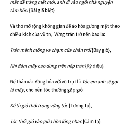
mắt dã tràng mệt mỏi, anh đi vào ngôi nhà nguyện
tâm hồn
. {Bài giã biệt}
Và thơ mở rộng không gian để ảo hóa gương mặt theo
chiều kích của vũ trụ. Vừng trán trở nên bao la:
Trán mênh mông va chạm cửa chân trời
{Bây giờ},
Khi đám mây cao dừng trên nếp trán
{Kỳ diệu}.
Để thân xác đồng hóa với vũ trụ thì
Tóc em anh sẽ gọi
là mây
, cho nên tóc thường gặp gió:
Kể từ gió thổi trong vừng tóc
{Tương tư},
Tóc thổi gió vào giữa hồn lộng nhạc
{Cảm tạ}.