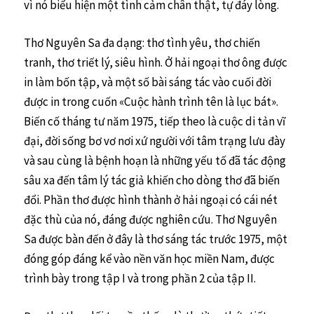
vì nó biểu hiện một tình cảm chân thật, tự đáy lòng.
Thơ Nguyên Sa đa dạng: thơ tình yêu, thơ chiến
tranh, thơ triết lý, siêu hình. Ở hải ngoại thơ ông được
in làm bốn tập, và một số bài sáng tác vào cuối đời
được in trong cuốn «Cuộc hành trình tên là lục bát».
Biến cố tháng tư năm 1975, tiếp theo là cuộc di tản vĩ
đại, đời sống bơ vơ nơi xứ người với tâm trạng lưu đày
và sau cùng là bệnh hoạn là những yếu tố đã tác động
sâu xa đến tâm lý tác giả khiến cho dòng thơ đã biến
đổi. Phần thơ được hình thành ở hải ngoại có cái nét
đặc thù của nó, đáng được nghiên cứu. Thơ Nguyên
Sa được bàn đến ở đây là thơ sáng tác trước 1975, một
đóng góp đáng kể vào nền văn học miền Nam, được
trình bày trong tập I và trong phần 2 của tập II.