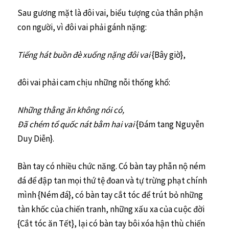
Sau gương mặt là đôi vai, biểu tượng của thân phận
con người, vì đôi vai phải gánh nặng:
Tiếng hát buồn đè xuống nặng đôi vai
{Bây giờ},
đôi vai phải cam chịu những nỗi thống khổ:
Những thằng ăn không nói có,
Đã chém tổ quốc nát bằm hai vai
{Đám tang Nguyễn
Duy Diễn}.
Bàn tay có nhiều chức năng. Có bàn tay phẫn nộ ném
đá để đập tan mọi thứ tệ đoan và tự trừng phạt chính
mình {Ném đá}, có bàn tay cắt tóc để trút bỏ những
tàn khốc của chiến tranh, những xấu xa của cuộc đời
{Cắt tóc ăn Tết}, lại có bàn tay bôi xóa hận thù chiến