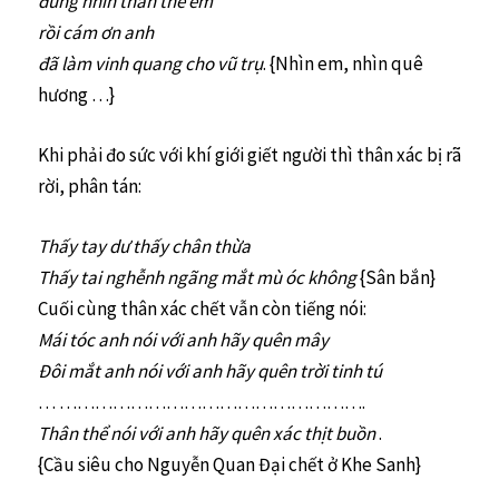
đứng nhìn thân thể em
rồi cám ơn anh
đã làm vinh quang cho vũ trụ
. {Nhìn em, nhìn quê
hương …}
Khi phải đo sức với khí giới giết người thì thân xác bị rã
rời, phân tán:
Thấy tay dư thấy chân thừa
Thấy tai nghễnh ngãng mắt mù óc không
{Sân bắn}
Cuối cùng thân xác chết vẫn còn tiếng nói:
Mái tóc anh nói với anh hãy quên mây
Đôi mắt anh nói với anh hãy quên trời tinh tú
… …………………………………………….
Thân thể nói với anh hãy quên xác thịt buồn
.
{Cầu siêu cho Nguyễn Quan Đại chết ở Khe Sanh}