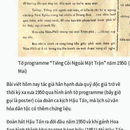
Tờ programme “Tiếng Còi Ngoài Mặt Trận” năm 1950. (H
Mai)
Bài viết hôm nay tác giả hân hạnh đưa quý độc giả trở về
thời kỳ xa xưa 1950 qua hình ảnh tờ programme (bây giờ
gọi là poster) của đoàn ca kịch Hậu Tấn, mà lịch sử văn
hóa dân tộc có thêm chứng liệu.
Đoàn hát Hậu Tấn ra đời đầu năm 1950 và khi gánh Hoa
Sen hình thành khai trương bảng hiệu (1951) thì Hậu Tấn