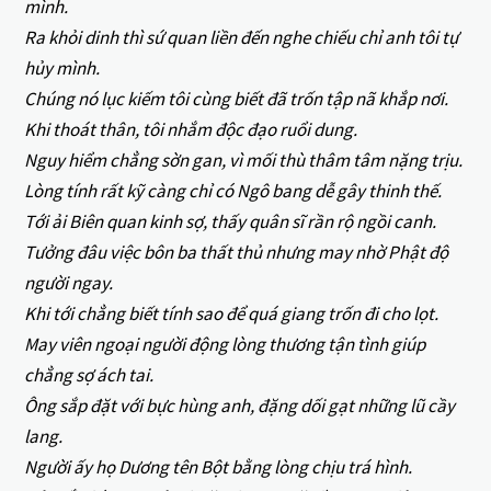
mình.
Ra khỏi dinh thì sứ quan liền đến nghe chiếu chỉ anh tôi tự
hủy mình.
Chúng nó lục kiếm tôi cùng biết đã trốn tập nã khắp nơi.
Khi thoát thân, tôi nhắm độc đạo ruổi dung.
Nguy hiểm chẳng sờn gan, vì mối thù thâm tâm nặng trịu.
Lòng tính rất kỹ càng chỉ có Ngô bang dễ gây thinh thế.
Tới ải Biên quan kinh sợ, thấy quân sĩ rần rộ ngồi canh.
Tưởng đâu việc bôn ba thất thủ nhưng may nhờ Phật độ
người ngay.
Khi tới chẳng biết tính sao để quá giang trốn đi cho lọt.
May viên ngoại người động lòng thương tận tình giúp
chẳng sợ ách tai.
Ông sắp đặt với bực hùng anh, đặng dối gạt những lũ cầy
lang.
Người ấy họ Dương tên Bột bằng lòng chịu trá hình.