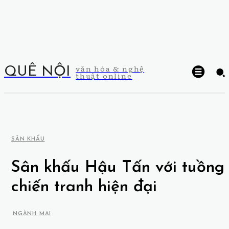
văn hóa & nghệ
QUÊ NỘI
thuật online
SÂN KHẤU
Sân khấu Hậu Tấn với tuồng
chiến tranh hiện đại
NGÀNH MAI