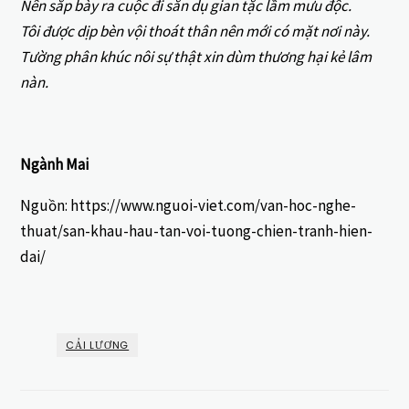
Nên sắp bày ra cuộc đi săn dụ gian tặc lầm mưu độc.
Tôi được dịp bèn vội thoát thân nên mới có mặt nơi này.
Tường phân khúc nôi sự thật xin dùm thương hại kẻ lâm
nàn.
Ngành Mai
Nguồn: https://www.nguoi-viet.com/van-hoc-nghe-
thuat/san-khau-hau-tan-voi-tuong-chien-tranh-hien-
dai/
CẢI LƯƠNG