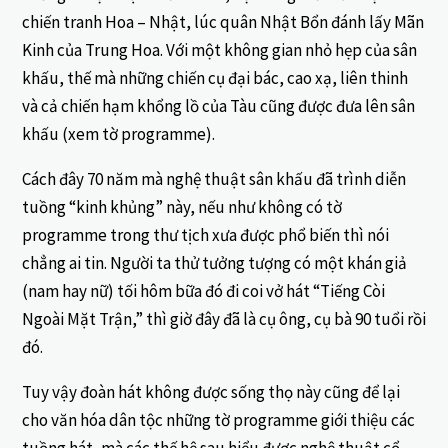
chiến tranh Hoa – Nhật, lúc quân Nhật Bổn đánh lấy Mãn
Kinh của Trung Hoa. Với một không gian nhỏ hẹp của sân
khấu, thế mà những chiến cụ đại bác, cao xạ, liên thinh
và cả chiến hạm khổng lồ của Tàu cũng được đưa lên sân
khấu (xem tờ programme).
Cách đây 70 năm mà nghệ thuật sân khấu đã trình diễn
tuồng “kinh khủng” này, nếu như không có tờ
programme trong thư tịch xưa được phổ biến thì nói
chẳng ai tin. Người ta thử tưởng tượng có một khán giả
(nam hay nữ) tối hôm bữa đó đi coi vở hát “Tiếng Còi
Ngoài Mặt Trận,” thì giờ đây đã là cụ ông, cụ bà 90 tuổi rồi
đó.
Tuy vậy đoàn hát không được sống thọ này cũng để lại
cho văn hóa dân tộc những tờ programme giới thiệu các
tuồng hát, mà các thế hệ sau hiểu được nghệ thuật cổ