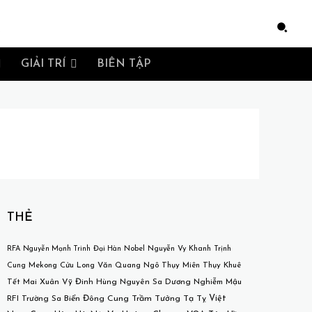
e
GIẢI TRÍ
BIÊN TẬP
THẺ
RFA
Nguyễn Mạnh Trinh
Đại Hàn
Nobel
Nguyễn Vy Khanh
Trịnh
Mekong
Cửu Long
Văn Quang
Ngô Thụy Miên
Thụy Khuê
Cung
Tết
Mai Xuân Vỹ
Đinh Hùng
Nguyên Sa
Dương Nghiễm Mậu
Việt
RFI
Trường Sa
Biển Đông
Cung Trầm Tưởng
Tạ Tỵ