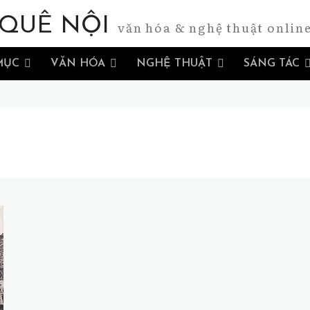
QUÊ NỘI
văn hóa & nghệ thuật onlin
MỤC
VĂN HÓA
NGHỆ THUẬT
SÁNG TÁC