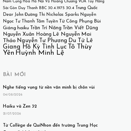
Nam Cọng Hòa
Hà Nội
Vũ Hoàng Chương
VOA
Túy Hồng
30.4
Trung Quốc
Sài Gòn
Duy Thanh
BBC
30.4.1975
Dear John
Đường Thi
Nicholas Sparks
Nguyễn
Bùi
Từ Công Phụng
Ngọc Tư
Thanh Tâm Tuyền
Giáng
haiku
Trần Trí Năng
Trần Viết Dũng
Lê Nguyễn
Mai
Nguyễn Xuân Hoàng
Nguyễn Tư Phương
Du Tử Lê
Thảo
Tô Thùy
Giang Hồ Kỳ Tình Lục
Huỳnh Minh Lệ
Yên
BÀI MỚI
Nghe tiếng vọng từ nền văn minh bị chôn vùi
04/08/2026
Haiku và Zen 32
21/07/2026
Từ Collège de QuiNhon đến trường Trung Học