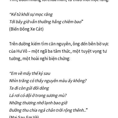
“Kể từ khởi sự mọc răng
Tới bây giờ vẫn thường hằng chiêm bao
”
(Biển Đông Xe Cát)
Trên đường kiếm tìm căn nguyên, ông đến bên bờ vực
của Hư Vô – một ngã ba tâm thức, một tuyệt vọng tư
tưởng, một hoài nghi biện chứng:
“Em về mấy thế kỷ sau
Nhìn trăng có thấy nguyên màu ấy không?
Ta đi còn gửi đôi dòng
Lá rơi có dội ở trong sương mù?
Những thương nhớ lạnh bao giờ
Đường thu chia ngả chân trời rộng thênh.
..”
(Mai Sau Em Về)