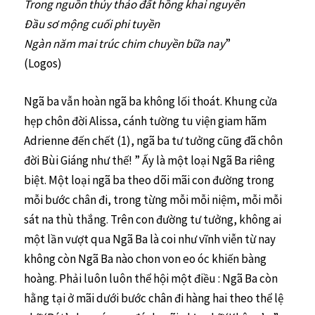
Trong nguồn thủy thảo đất hồng khai nguyên
Đầu sơ mộng cuối phi tuyền
Ngàn năm mai trúc chim chuyền bữa nay
”
(Logos)
Ngã ba vẫn hoàn ngã ba không lối thoát. Khung cửa
hẹp chôn đời Alissa, cánh tường tu viện giam hãm
Adrienne đến chết (1), ngã ba tư tưởng cũng đã chôn
đời Bùi Giáng như thế! ” Ấy là một loại Ngã Ba riêng
biệt. Một loại ngã ba theo dõi mãi con đường trong
mỗi bước chân đi, trong từng mỗi mỗi niệm, mỗi mỗi
sát na thù thắng. Trên con đường tư tưởng, không ai
một lần vượt qua Ngã Ba là coi như vĩnh viễn từ nay
không còn Ngã Ba nào chon von eo óc khiến bàng
hoàng. Phải luôn luôn thể hội một điều : Ngã Ba còn
hằng tại ở mãi dưới bước chân đi hàng hai theo thể lệ