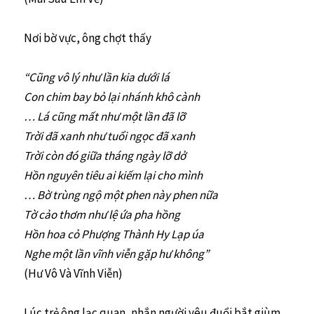
Nơi bờ vực, ông chợt thấy
“Cũng vô lý như lần kia dưới lá
Con chim bay bỏ lại nhánh khô cành
… Lá cũng mất như một lần đã lỡ
Trời đã xanh như tuổi ngọc đã xanh
Trời còn đó giữa tháng ngày lỡ dở
Hồn nguyên tiêu ai kiếm lại cho mình
… Bờ trùng ngộ một phen này phen nữa
Tờ cảo thơm như lệ ứa pha hồng
Hồn hoa cỏ Phượng Thành Hy Lạp úa
Nghe một lần vĩnh viễn gặp hư không”
(Hư Vô Và Vĩnh Viễn)
Lúc trẻ ông lạc quan, nhắn người yêu đuổi bắt giùm