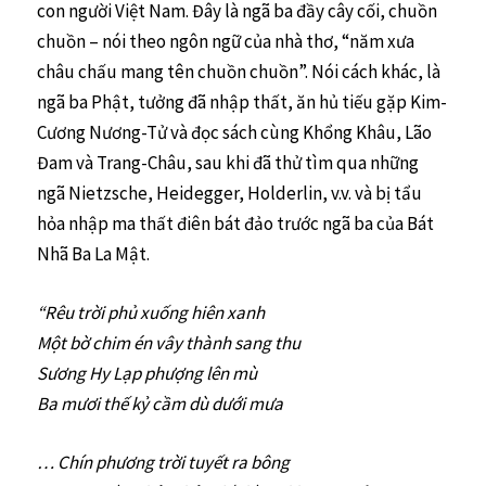
con người Việt Nam. Đây là ngã ba đầy cây cối, chuồn
chuồn – nói theo ngôn ngữ của nhà thơ, “năm xưa
châu chấu mang tên chuồn chuồn”. Nói cách khác, là
ngã ba Phật, tưởng đã nhập thất, ăn hủ tiếu gặp Kim-
Cương Nương-Tử và đọc sách cùng Khổng Khâu, Lão
Đam và Trang-Châu, sau khi đã thử tìm qua những
ngã Nietzsche, Heidegger, Holderlin, v.v. và bị tẩu
hỏa nhập ma thất điên bát đảo trước ngã ba của Bát
Nhã Ba La Mật.
“Rêu trời phủ xuống hiên xanh
Một bờ chim én vây thành sang thu
Sương Hy Lạp phượng lên mù
Ba mươi thế kỷ cầm dù dưới mưa
… Chín phương trời tuyết ra bông