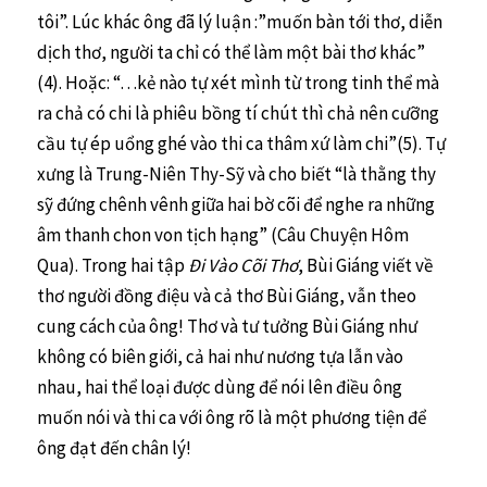
tôi”. Lúc khác ông đã lý luận :”muốn bàn tới thơ, diễn
dịch thơ, người ta chỉ có thể làm một bài thơ khác”
(4). Hoặc: “…kẻ nào tự xét mình từ trong tinh thể mà
ra chả có chi là phiêu bồng tí chút thì chả nên cưỡng
cầu tự ép uổng ghé vào thi ca thâm xứ làm chi”(5). Tự
xưng là Trung-Niên Thy-Sỹ và cho biết “là thằng thy
sỹ đứng chênh vênh giữa hai bờ cõi để nghe ra những
âm thanh chon von tịch hạng” (Câu Chuyện Hôm
Qua). Trong hai tập
Đi Vào Cõi Thơ
, Bùi Giáng viết về
thơ người đồng điệu và cả thơ Bùi Giáng, vẫn theo
cung cách của ông! Thơ và tư tưởng Bùi Giáng như
không có biên giới, cả hai như nương tựa lẫn vào
nhau, hai thể loại được dùng để nói lên điều ông
muốn nói và thi ca với ông rõ là một phương tiện để
ông đạt đến chân lý!