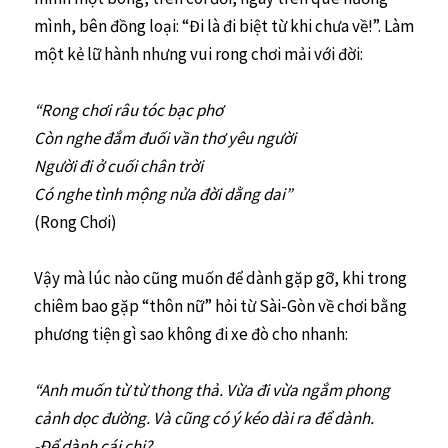
mình, bên đồng loại: “Đi là đi biệt từ khi chưa về!”. Làm
một kẻ lữ hành nhưng vui rong chơi mải với đời:
“Rong chơi râu tóc bạc phơ
Còn nghe đắm đuối vần thơ yêu người
Người đi ở cuối chân trời
Có nghe tình mộng nửa đời dằng dai”
(Rong Chơi)
Vậy mà lúc nào cũng muốn để dành gặp gỡ, khi trong
chiêm bao gặp “thôn nữ” hỏi từ Sài-Gòn về chơi bằng
phương tiện gì sao không đi xe đò cho nhanh:
“Anh muốn từ từ thong thả. Vừa đi vừa ngắm phong
cảnh dọc đường. Và cũng có ý kéo dài ra để dành.
-Để dành cái chi?