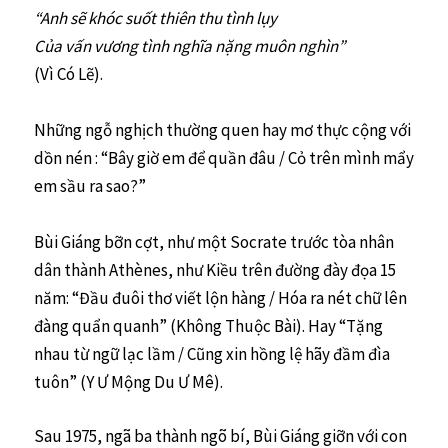
“Anh sẽ khóc suốt thiên thu tình lụy
Của vấn vương tình nghĩa nặng muôn nghìn”
(Vì Có Lẽ).
Những ngỗ nghịch thường quen hay mơ thực cộng với
dồn nén : “Bây giờ em để quần đâu / Cỏ trên mình mẩy
em sầu ra sao?”
Bùi Giáng bỡn cợt, như một Socrate trước tòa nhân
dân thành Athènes, như Kiều trên đường đày đọa 15
năm: “Đầu đuôi thơ viết lộn hàng / Hóa ra nét chữ lên
đàng quẩn quanh” (Không Thuộc Bài). Hay “Tặng
nhau từ ngữ lạc lầm / Cũng xin hồng lệ hãy đầm đìa
tuôn” (Y Ư Mộng Du Ư Mê).
Sau 1975, ngã ba thành ngõ bí, Bùi Giáng giỡn với con