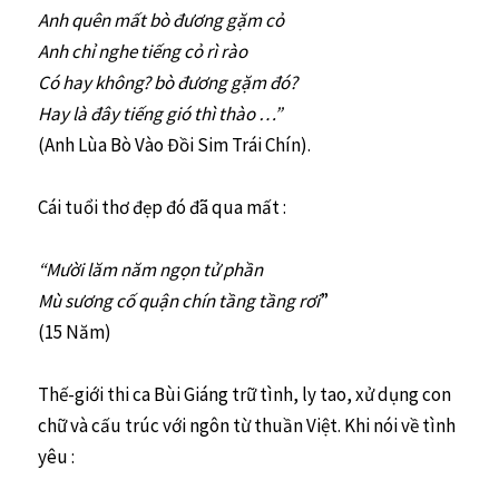
Anh quên mất bò đương gặm cỏ
Anh chỉ nghe tiếng cỏ rì rào
Có hay không? bò đương gặm đó?
Hay là đây tiếng gió thì thào …”
(Anh Lùa Bò Vào Đồi Sim Trái Chín).
Cái tuổi thơ đẹp đó đã qua mất :
“Mười lăm năm ngọn tử phần
Mù sương cố quận chín tầng tầng rơi
”
(15 Năm)
Thế-giới thi ca Bùi Giáng trữ tình, ly tao, xử dụng con
chữ và cấu trúc với ngôn từ thuần Việt. Khi nói về tình
yêu :