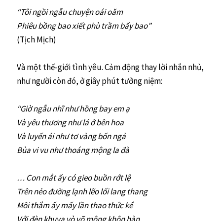
“Tôi ngồi ngẫu chuyện oái oăm
Phiêu bồng bao xiết phù trầm bấy bao”
(Tịch Mịch)
Và một thế-giới tình yêu. Cảm động thay lời nhắn nhủ,
như người còn đó, ở giây phút tưởng niệm:
“Giờ ngẫu nhĩ như hồng bay em ạ
Và yêu thương như lá ở bên hoa
Và luyến ái như tơ vàng bốn ngả
Bủa vi vu như thoáng mộng la đà
… Con mắt ấy có gieo buồn rớt lệ
Trên nẻo đường lạnh lẽo lối lang thang
Môi thắm ấy mấy lần thao thức kể
Với đèn khuya vò võ mộng khôn hàn