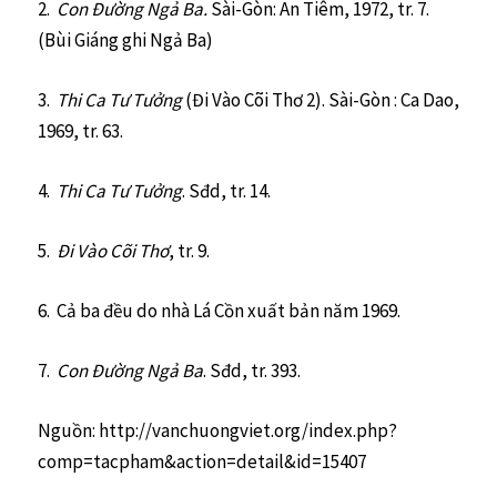
2.
Con Đường Ngả Ba.
Sài-Gòn: An Tiêm, 1972, tr. 7.
(Bùi Giáng ghi Ngả Ba)
3.
Thi Ca Tư Tưởng
(Đi Vào Cõi Thơ 2). Sài-Gòn : Ca Dao,
1969, tr. 63.
4.
Thi Ca Tư Tưởng
. Sđd, tr. 14.
5.
Đi Vào Cõi Thơ
, tr. 9.
6. Cả ba đều do nhà Lá Cồn xuất bản năm 1969.
7.
Con Đường Ngả Ba
. Sđd, tr. 393.
Nguồn: http://vanchuongviet.org/index.php?
comp=tacpham&action=detail&id=15407