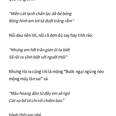
“Miền cát lạnh chân lạc đà bé bỏng
Bóng hình em tơi tả dưới trăng rằm”
Nỗi đau nên lời, nỗi cô đơn dù say hay tỉnh ráo:
“Nhưng em hỡi trần gian ôi ta biết
Sẽ rồi ra vĩnh biệt với người thôi”
Nhưng rồi ra cũng chỉ là mộng “Bước ngại ngùng nẻo
mộng mấy lần sai” và
“Màu hoang đảo từ đây em sẽ ngó
Cát xa bờ tơ chỉ rối chiêm bao”
Đành thôi em nhé,