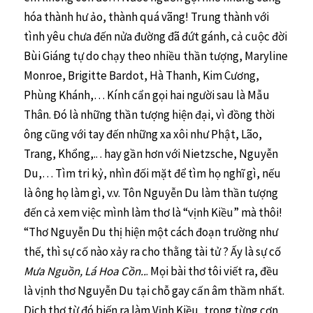
hóa thành hư ảo, thành quá vãng! Trung thành với
tình yêu chưa đến nửa đường đã đứt gánh, cả cuộc đời
Bùi Giáng tự do chạy theo nhiều thần tượng, Maryline
Monroe, Brigitte Bardot, Hà Thanh, Kim Cương,
Phùng Khánh,… Kính cẩn gọi hai người sau là Mẫu
Thân. Đó là những thần tượng hiện đại, vì đồng thời
ông cũng với tay đến những xa xôi như Phật, Lão,
Trang, Khổng,.. . hay gần hơn với Nietzsche, Nguyễn
Du,… Tìm tri kỷ, nhìn đối mặt để tìm họ nghĩ gì, nếu
là ông họ làm gì, v.v. Tôn Nguyễn Du làm thần tượng
đến cả xem việc mình làm thơ là “vịnh Kiều” mà thôi!
“Thơ Nguyễn Du thị hiện một cách đoạn trường như
thế, thì sự cố nào xảy ra cho thằng tài tử ? Ấy là sự cố
Mưa Nguồn, Lá Hoa Cồn..
. Mọi bài thơ tôi viết ra, đều
là vịnh thơ Nguyễn Du tại chỗ gay cấn âm thầm nhất.
Dịch thơ từ đó biến ra làm Vịnh Kiều, trong từng cơn