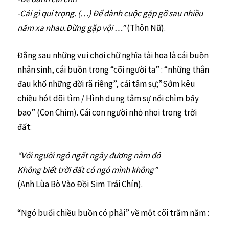
-Cái gì quí trọng. (…) Để dành cuộc gặp gỡ sau nhiều
năm xa nhau.Đừng gặp vội …”
(Thôn Nữ).
Đằng sau những vui chơi chữ nghĩa tài hoa là cái buồn
nhân sinh, cái buồn trong “cõi người ta” : “những thân
đau khổ những đời rã riêng”, cái tâm sự;”Sớm kêu
chiều hót dõi tìm / Hình dung tâm sự nổi chìm bấy
bao” (Con Chim). Cái con người nhỏ nhoi trong trời
đất:
“Với người ngó ngất ngây đương nằm đó
Không biết trời đất có ngó mình không”
(Anh Lùa Bò Vào Đồi Sim Trái Chín).
“Ngó buổi chiều buồn có phải” về một cõi trăm năm :