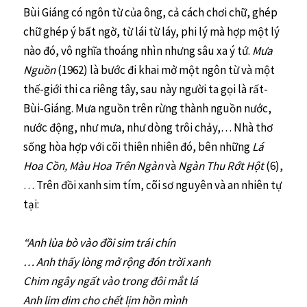
Bùi Giáng có ngôn từ của ông, cả cách chơi chữ, ghép
chữ ghép ý bất ngờ, từ lái từ láy, phi lý mà hợp một lý
nào đó, vô nghĩa thoáng nhìn nhưng sâu xa ý tứ.
Mưa
Nguồn
(1962) là bước đi khai mở một ngôn từ và một
thế-giới thi ca riêng tây, sau này người ta gọi là rất-
Bùi-Giáng. Mưa nguồn trên rừng thành nguồn nước,
nước động, như mưa, như dòng trôi chảy,… Nhà thơ
sống hòa hợp với cõi thiên nhiên đó, bên những
Lá
Hoa Cồn, Màu Hoa Trên Ngàn
và
Ngàn Thu Rớt Hột
(6),
… Trên đồi xanh sim tím, cõi sơ nguyên và an nhiên tự
tại:
“Anh lùa bò vào đồi sim trái chín
… Anh thấy lòng mở rộng đón trời xanh
Chim ngây ngất vào trong đôi mắt lá
Anh lim dim cho chết lịm hồn mình