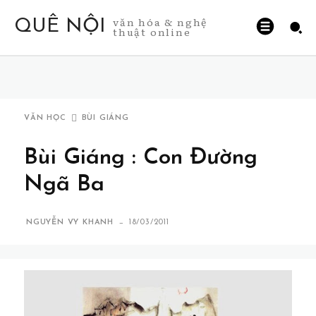
văn hóa & nghệ
QUÊ NỘI
thuật online
VĂN HỌC
BÙI GIÁNG
Bùi Giáng : Con Đường
Ngã Ba
-
NGUYỄN VY KHANH
18/03/2011