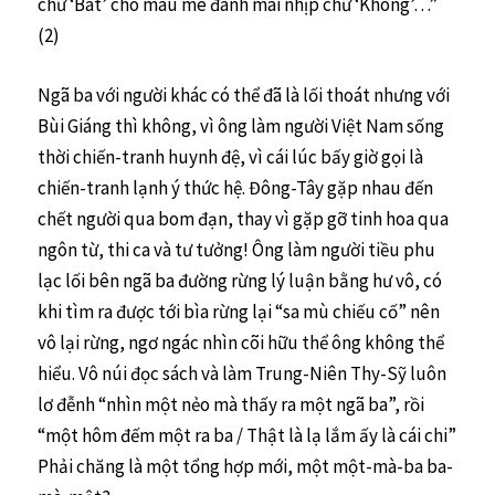
chữ ‘Bát’ cho máu me đánh mãi nhịp chữ ‘Không’…”
(2)
Ngã ba với người khác có thể đã là lối thoát nhưng với
Bùi Giáng thì không, vì ông làm người Việt Nam sống
thời chiến-tranh huynh đệ, vì cái lúc bấy giờ gọi là
chiến-tranh lạnh ý thức hệ. Đông-Tây gặp nhau đến
chết người qua bom đạn, thay vì gặp gỡ tinh hoa qua
ngôn từ, thi ca và tư tưởng! Ông làm người tiều phu
lạc lối bên ngã ba đường rừng lý luận bằng hư vô, có
khi tìm ra được tới bìa rừng lại “sa mù chiếu cố” nên
vô lại rừng, ngơ ngác nhìn cõi hữu thể ông không thể
hiểu. Vô núi đọc sách và làm Trung-Niên Thy-Sỹ luôn
lơ đễnh “nhìn một nẻo mà thấy ra một ngã ba”, rồi
“một hôm đếm một ra ba / Thật là lạ lắm ấy là cái chi”
Phải chăng là một tổng hợp mới, một một-mà-ba ba-