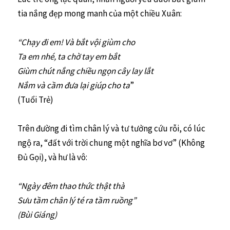
tia nắng đẹp mong manh của một chiều Xuân:
“Chạy đi em! Và bắt vội giùm cho
Ta em nhé, ta chờ tay em bắt
Giùm chút nắng chiều ngọn cây lay lắt
Nắm và cầm đưa lại giúp cho ta
”
(Tuổi Trẻ)
Trên đường đi tìm chân lý và tư tưởng cứu rỗi, có lúc
ngộ ra, “đất với trời chung một nghĩa bơ vơ” (Không
Đủ Gọi), và hư là vô:
“Ngày đêm thao thức thật thà
Sưu tầm chân lý té ra tầm ruồng”
(Bùi Giáng)