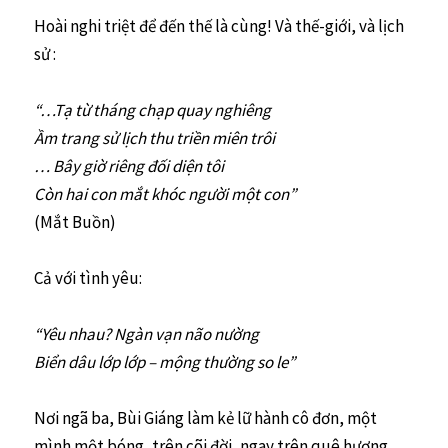
Hoài nghi triệt để đến thế là cùng! Và thế-giới, và lịch
sử :
“…Tạ từ tháng chạp quay nghiêng
Ầm trang sử lịch thu triền miên trôi
… Bây giờ riêng đối diện tôi
Còn hai con mắt khóc người một con”
(Mắt Buồn)
Cả với tình yêu:
“Yêu nhau? Ngàn vạn não nường
Biển dâu lớp lớp – mộng thường so le”
Nơi ngã ba, Bùi Giáng làm kẻ lữ hành cô đơn, một
mình một bóng, trên cõi đời, ngay trên quê hương