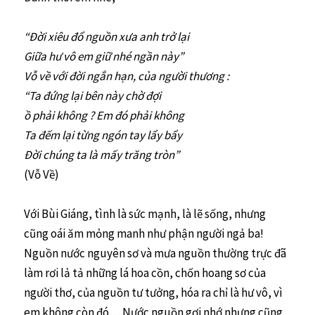
“Đời xiêu đổ nguồn xưa anh trở lại
Giữa hư vô em giữ nhé ngần này”
Vỗ về với đời ngắn hạn, của người thương :
“Ta đứng lại bên này chờ đợi
ồ phải không ? Em đó phải không
Ta đếm lại từng ngón tay lẩy bẩy
Đời chúng ta là mấy trăng tròn”
(Vỗ Về)
Với Bùi Giáng, tình là sức mạnh, là lẽ sống, nhưng
cũng oái ăm mỏng manh như phận người ngả ba!
Nguồn nước nguyên sơ và mưa nguồn thường trực đã
làm rơi lả tả những lá hoa cồn, chốn hoang sơ của
người thơ, của nguồn tư tưởng, hóa ra chỉ là hư vô, vì
em không còn đó… Nước nguồn gợi nhớ nhưng cũng