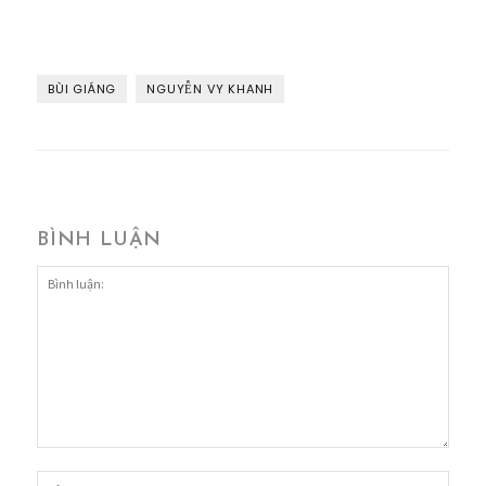
BÙI GIÁNG
NGUYỄN VY KHANH
BÌNH LUẬN
Bình
luận:
Tên:*