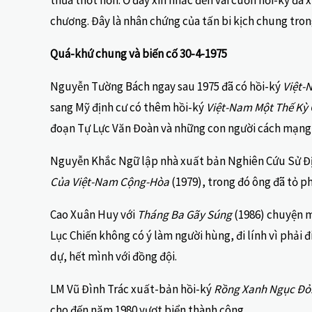
thưa thớt hơn. Ở đây xin nhắc đến vài cuốn hồi-ký đã
chương. Đây là nhân chứng của tấn bi kịch chung trong
Quá-khứ chung và biến cố 30-4-1975
Nguyễn Tường Bách ngay sau 1975 đã có hồi-ký
Việt-
sang Mỹ định cư có thêm hồi-ký
Việt-Nam Một Thế Kỳ
đoạn Tự Lực Văn Đoàn và những con người cách mạng 
Nguyễn Khắc Ngữ lập nhà xuất bản Nghiên Cứu Sử Địa 
Của Việt-Nam Cộng-Hòa
(1979), trong đó ông đã tỏ ph
Cao Xuân Huy với
Tháng Ba Gãy Súng
(1986) chuyện m
Lục Chiến không có ý làm người hùng, đi lính vì phải đ
dự, hết mình với đồng đội.
LM Vũ Đình Trác xuất-bản hồi-ký
Rồng Xanh Ngục Đỏ: 
cho đến năm 1980 vượt biển thành công.