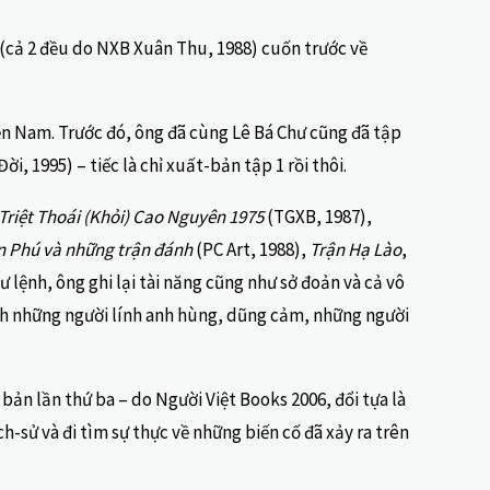
(cả 2 đều do NXB Xuân Thu, 1988) cuốn trước về
iền Nam. Trước đó, ông đã cùng Lê Bá Chư cũng đã tập
Đời, 1995) – tiếc là chỉ xuất-bản tập 1 rồi thôi.
Triệt Thoái (Khỏi) Cao Nguyên 1975
(TGXB, 1987),
n Phú và những trận đánh
(PC Art, 1988),
Trận Hạ Lào
,
ư lệnh, ông ghi lại tài năng cũng như sở đoản và cả vô
nh những người lính anh hùng, dũng cảm, những người
 bản lần thứ ba – do Người Việt Books 2006, đổi tựa là
ch-sử và đi tìm sự thực về những biến cố đã xảy ra trên