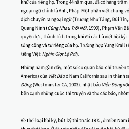
khứ của riêng họ. Trong 44 năm qua, đã có hàng trăm h
ngoại ngữ chính là Anh, Pháp. Một phần viết chung v
dịch chuyển ra ngoại ngữ (Trương Như Tảng, Bùi Tín,…
Quang Ninh (
Cùng Nhau Trôi Nổi
, 1999), Phạm Văn Bằ
quyền lực, thành tích trong khi đó các bà viết hồi ký
sống công và tư riêng của họ. Trường hợp Yung Krall
tiếng Việt:
Nghìn Giọt Lệ Rơi
).
Những năm gần đây, một số cơ quan báo-chí truyền thô
America) của
Việt Báo
ở Nam California sau in thành 
Đông
(Westminster CA, 2003), nhật báo
Viễn Đông
vớ
bên cạnh những cuộc thi truyện và thơ các báo, nhóm,
Về thể-loại hồi ký, bút ký thì trước 1975, ở miền Nam