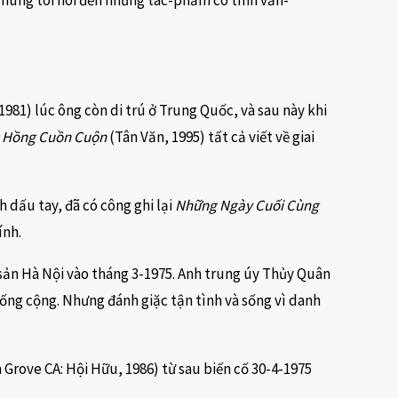
 chúng tôi nói đến những tác-phẩm có tính văn-
981) lúc ông còn di trú ở Trung Quốc, và sau này khi
g Hồng Cuồn Cuộn
(Tân Văn, 1995) tất cả viết về giai
 dấu tay, đã có công ghi lại
Những Ngày Cuối Cùng
ính.
 sản Hà Nội vào tháng 3-1975. Anh trung úy Thủy Quân
 chống cộng. Nhưng đánh giặc tận tình và sống vì danh
Grove CA: Hội Hữu, 1986) từ sau biến cố 30-4-1975