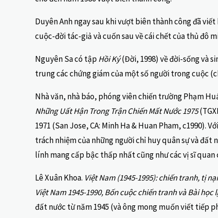
Duyên Anh ngay sau khi vượt biên thành công đã viết 
cuộc-đời tác-giả và cuốn sau về cái chết của thủ đô 
Nguyên Sa có tập
Hồi Ký
(Đời, 1998) về đời-sống và s
trung các chứng giám của một số người trong cuộc (
Nhà văn, nhà báo, phóng viên chiến trường Phạm Huấ
Những Uất Hận Trong Trận Chiến Mất Nước 1975
(TGXB
1971 (San Jose, CA: Minh Ha & Huan Pham, c1990). Với v
trách nhiệm của những người chỉ huy quân sự và đất
lính mang cấp bậc thấp nhất cũng như các vị sĩ quan
Lê Xuân Khoa.
Việt Nam (1945-1995): chiến tranh, tị nạn
Việt Nam 1945-1990, Bốn cuộc chiến tranh và Bài học l
đất nước từ năm 1945 (và ông mong muốn viết tiếp phầ