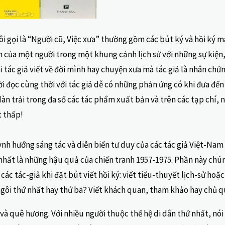
gọi là “Người cũ, Việc xưa” thường gồm các bút ký và hồi ký mà
 của một người trong một khung cảnh lịch sử với những sự kiện, 
i tác giả viết về đời mình hay chuyện xưa mà tác giả là nhân chứ
 đọc cùng thời với tác giả dễ có những phản ứng có khi đưa đến
 dàn trải trong đa số các tác phẩm xuất bản và trên các tạp chí,
t thấp!
h hướng sáng tác và diễn biến tư duy của các tác giả Việt-Nam 
à nhất là những hậu quả của chiến tranh 1957-1975. Phần này chú
các tác-giả khi đặt bút viết hồi ký: viết tiểu-thuyết lịch-sử hoặ
ngôi thứ nhất hay thứ ba? Viết khách quan, tham khảo hay chủ 
à quê hương. Với nhiều người thuộc thế hệ di dân thứ nhất, nói