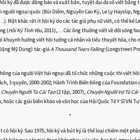
ồi ký đã được đăng báo và xuất bản, tuyệt đại đa số viết bằng ti
ới người ngoại quốc (Bùi Diễm, Nguyễn Cao Kỳ, Le Ly Hayslip,
). Mặt khác rất ít hồi ký do các tác giả phụ nữ viết, có thể kể
ng (
Hồi Ký Tình Yêu
, 2011),… Các ông thường viết về đời sống ho
 có khuynh hướng viết hồi tưởng cá nhân và tiểu thuyết hóa, cho
 (Đặng Mỹ Dung) tác-giả
A Thousand Tears Falling
(Longstreet Pres
ng của người Việt hải ngoại đã tổ chức những cuộc thi viết hồi 
sách, 3 quyển, 2000-2002; Hành Trình Biển Đông của Foundation
i
Chuyện Người Tù Cải Tạo
(2 tập, 2007),
Chuyện Người Vợ Tù Cải
 hoặc các giải biên khảo và văn học của Hội Quốc Tế Y Sĩ VN Tự
*
 ít có hồi ký. Sau 1975, hồi ký và bút ký là thể loại chiếm một p