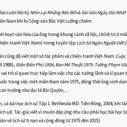
hai cuốn hồi ký
Nhìn Lại Những Bến Bờ
và
Sài Gòn Ngày Dài Nhất
miền Nam khi bị Cộng-sản Bắc Việt cưỡng chiếm.
inh hoạt văn hóa của ông trong khung cảnh xã hội, chính trị ở m
chiến-tranh Việt-Nam) trong tuyển tập
Lịch Sử Ngàn Người Viết
(
n cũng đã viết một số tác phẩm về chiến-tranh Việt-Nam:
Cuộc 
 1988),
Điện Biên Phủ 1954, Ban Mê Thuột 1975: Tướng Phạm Vă
ai trò sĩ quan trực tiếp làm việc cho các tướng lãnh và sĩ quan t
 nước trong việc mất miền Nam năm 1975, đồng thời ông vinh da
 can trường như đại tá Bùi Quyền, …
, và bài học lịch sử
. Tập 1. Bethesda MD: Tiên Rồng, 2004; khi tái
ịch sử
). Tác-giả viết vì muốn đáp ứng nhu cầu phải học bài học lị
n về lịch sử tị nạn và cộng đồng từ 1975 đến 2015).