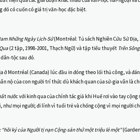
 xuất hiện qua các giai đoạn khác nhau của văn-học hải-ngoại và
 đó có cuốn có giá trị văn-học đặc biệt.
Nam Những Ngày Lịch-Sử
(Montréal: Tủ sách Nghiên Cứu Sử Địa, 1
 Qua
(2 tập, 1998-2001, Thạch Ngữ) và tập tiểu thuyết
Trên Sôn
dân-tộc sau đó.
ở Montréal (Canada) lúc đầu in đóng theo lối thủ công, và đánh
ẫn nộ của con người trí thức dù khách quan của sử-gia vẫn là ch
ất nước với kinh qua của chính tác giả khi Huế rơi vào tay cộng
i, như mọi người; đi lính vì tuổi trẻ và chống cộng vì mọi người
“hồi ký của Người tị nạn Cộng-sản thứ một triệu lẻ một”
(Garden 