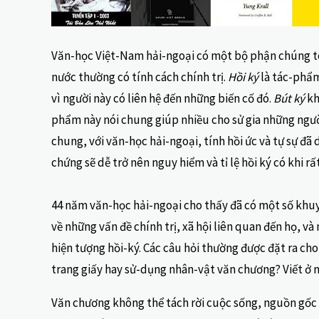
Văn-học Việt-Nam hải-ngoại có một bộ phận chúng tôi 
nước thường có tính cách chính trị.
Hồi ký
là tác-phẩm
vì người này có liên hệ đến những biến cố đó.
Bút ký
kh
phẩm này nói chung giúp nhiều cho sử gia những người
chung, với văn-học hải-ngoại, tính hồi ức và tự sự đã
chứng sẽ dễ trở nên nguy hiểm và tỉ lệ hồi ký có khi rấ
44 năm văn-học hải-ngoại cho thấy đã có một số khuyn
về những vấn đề chính trị, xã hội liên quan đến họ, v
hiện tượng hồi-ký. Các câu hỏi thường được đặt ra cho 
trang giấy hay sử-dụng nhân-vật văn chương? Viết ở 
Văn chương không thể tách rời cuộc sống, nguồn gốc v