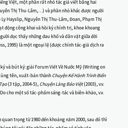
ếng Việt, một phần rất nhỏ tác giả viết bằng hai
 Nguyễn Thị Thu-Lâm,…) và phần nhỏ khác được người
 Le Ly Hayslip, Nguyễn Thị Thu-Lâm, Đoan, Phạm Thị
ạt động công khai và hồi ký chính trị, khoe khoang
 người đọc thấy những đau khổ và dằn vặt giữa đời
s, 1995) là một ngoại lệ (được chính tác-giả dịch ra
ký và bút ký: giải Forum Viết Về Nước Mỹ (Writing on
 cùng tên, xuất-bản thành
Chuyện Kể Hành Trình Biển
 Tạo
(3 tập, 2004-5),
Chuyện Làng Báo Việt
(2003), v.v.
 Do cho một số tác-phẩm sáng-tác và biên-khảo, v.v.
hần quan trọng từ 1980 đến khoảng năm 2000, sau đó thì