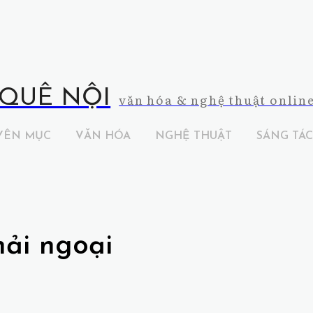
QUÊ NỘI
văn hóa & nghệ thuật onlin
YÊN MỤC
VĂN HÓA
NGHỆ THUẬT
SÁNG TÁC
hải ngoại