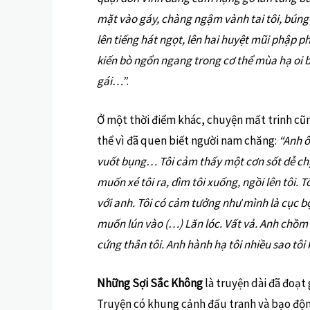
mặt vào gáy, chàng ngậm vành tai tôi, búng 
lên tiếng hát ngọt, lên hai huyệt mũi phập 
kiến bò ngổn ngang trong cơ thể mùa hạ oi bứ
gái…”
.
Ở một thời điểm khác, chuyện mất trinh cũn
thể vì đã quen biết người nam chăng:
“Anh ô
vuốt bụng… Tôi cảm thấy một cơn sốt dễ chịu
muốn xé tôi ra, dìm tôi xuống, ngồi lên tôi. 
với anh. Tôi có cảm tưởng như mình là cục bộ
muốn lún vào (…) Lăn lóc. Vất vả. Anh chồm t
cứng thân tôi. Anh hành hạ tôi nhiều sao tôi
Những Sợi Sắc Không
là truyện dài đã đoạt
Truyện có khung cảnh đấu tranh và bạo độn