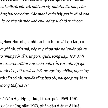
cái mũi rồi bốn cái môi run rẩy mười chiếc hôn, hôn
phồng hơi thở nóng. Các mạch máu bây giờ là vô số con
c, cơ thể tôi mòn khô chịu nắng suốt lộ trình con
g được đón nhận một cách tích cực và hợp tác, có
m ghì tôi, cắn má, bóp tay, thoa nắn hai chiếc đùi và
 nhưng tôi vẫn rút gọn người, vùng đạp. Trời. Anh
Tôi co cùi chỏ đâm vào sườn anh, cắn vai anh, vật lộn
t rất dẻo, rất to và anh đang vọc tay, những ngón tay
ới cắn cổ tôi, nghiến răng bẹo tôi, hai gọng tay kèm
 không thấy đau?”
.
 giải Văn Học Nghệ thuật toàn quốc 1969-1970.
g của những năm 1963, phần đầu diễn ra ở Huế,