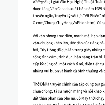
Không
đoạt giải Văn Học Nghệ Thuật Toàn Q
được Làng Văn Canada xuất bản năm 1989 ở 
truyện ngắn/truyện ký với tựa “Võ Phiến” n
O.com/Chung/TuyHongVoPhien.htm]. Cùng 
Với văn phong trực diện, mạnh mẽ, bạo dạn
văn-chương khéo léo, độc đáo của riêng bà
hội, Túy Hồng đã đưa lên trang giấy những 
sống tình cảm, tình dục, bản năng trần bì, l
cấp kỳ cũng có, một cách tỉ mỉ, diễn tiến t
những vui buồn và hành xử bình thường và 
Thở Dài
là truyện chính của tập cùng tựa gồ
chưa chồng, tả sự muộn màng và nỗi khao kh
đát thân phận của phụ nữ. Cỏ May thời chạy