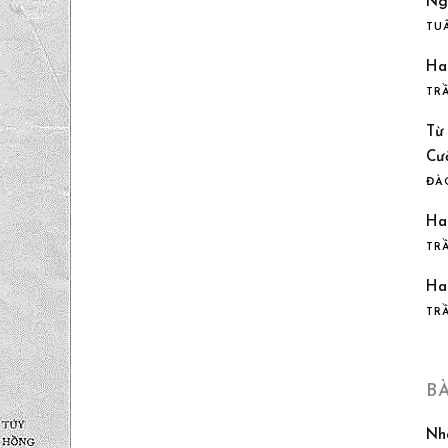
Ng
TU
Ha
TR
Từ
Cư
ĐÀ
Ha
TR
Ha
TR
B
Nh