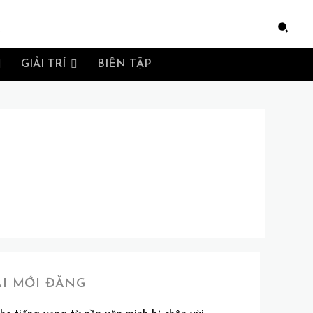
e
GIẢI TRÍ
BIÊN TẬP
ÀI MỚI ĐĂNG