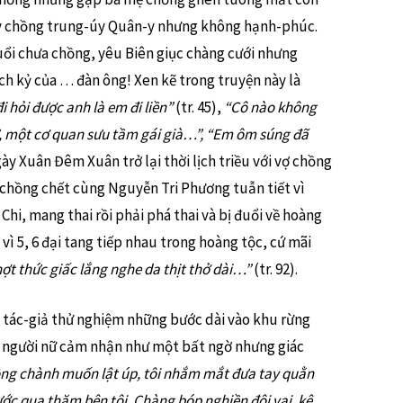
 lấy chồng trung-úy Quân-y nhưng không hạnh-phúc.
uổi chưa chồng, yêu Biên giục chàng cưới nhưng
ích kỷ của … đàn ông! Xen kẽ trong truyện này là
 hỏi được anh là em đi liền”
(tr. 45),
“Cô nào không
, một cơ quan sưu tầm gái già…”, “Em ôm súng đã
Ngày Xuân Đêm Xuân trở lại thời lịch triều với vợ chồng
chồng chết cùng Nguyễn Tri Phương tuẫn tiết vì
Chi, mang thai rồi phải phá thai và bị đuổi về hoàng
vì 5, 6 đại tang tiếp nhau trong hoàng tộc, cứ mãi
ợt thức giấc lắng nghe da thịt thở dài…”
(tr. 92).
à tác-giả thử nghiệm những bước dài vào khu rừng
c người nữ cảm nhận như một bất ngờ nhưng giác
ng chành muốn lật úp, tôi nhắm mắt đưa tay quằn
ớc qua thăm bên tôi. Chàng bóp nghiền đôi vai, kê