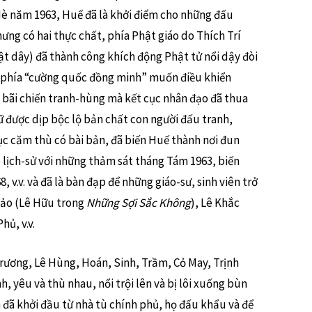
Hè năm 1963, Huế đã là khởi điểm cho những đấu
ưng có hai thực chất, phía Phật giáo do Thích Trí
ật dây) đã thành công khích động Phật tử nổi dậy đòi
, phía “cường quốc đồng minh” muốn điều khiển
h bãi chiến tranh-hùng mà kết cục nhân đạo đã thua
ữ được dịp bộc lộ bản chất con người đấu tranh,
ục căm thù có bài bản, đã biến Huế thành nơi đun
lịch-sử với những thảm sát tháng Tám 1963, biến
v.v. và đã là bàn đạp để những giáo-sư, sinh viên trở
Hảo (Lê Hữu trong
Những Sợi Sắc Không
), Lê Khắc
ủ, v.v.
Trương, Lê Hùng, Hoán, Sinh, Trầm, Cỏ May, Trịnh
 yêu và thù nhau, nổi trội lên và bị lôi xuống bùn
đã khởi đầu từ nhà tù chính phủ, họ đấu khẩu và để