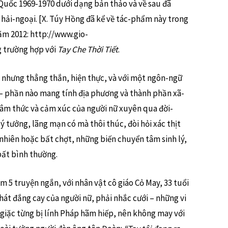
uốc 1969-1970 dưới dạng bản thảo và về sau đã
hải-ngoại. [X. Túy Hồng đã kể về tác-phẩm này trong
ăm 2012: http://www.gio-
trường hợp với
Tay Che Thời Tiết
.
 nhưng thẳng thắn, hiện thực, và với một ngôn-ngữ
 – phần nào mang tính địa phương và thành phần xã-
tâm thức và cảm xúc của người nữ xuyên qua đời-
ý tưởng, lãng mạn có mà thôi thúc, đòi hỏi xác thịt
ự nhiên hoặc bất chợt, những biến chuyển tâm sinh lý,
bất bình thường.
m 5 truyện ngắn, với nhân vật cô giáo Cỏ May, 33 tuổi
át đắng cay của người nữ, phải nhắc cưới – những vi
 giặc từng bị lính Pháp hãm hiếp, nên không may với