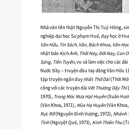
Nhà văn tên thật Nguyễn Thị Tuý-Hồng, sin
nghiệp đại học Sư phạm Huế, dạy học ở Huế 
Văn Hữu, Tin Sách, Văn, Bách Khoa, Văn Học
nhật báo
Kịch Ảnh, Thời Nay, Đời Nay, Con O
Sáng, Tiền Tuyến
, vv. và làm việc cho các đ
Nước Đầy – truyện đầu tay đăng Văn Hữu 11
tập truyện ngắn duy nhất
Thở Dài
(Thời Mới
công với các truyện dài
Vết Thương Dậy Thì
(
1970),
Trong Móc Mưa Hạt Huyền
(Xuân Hươn
(Văn Khoa, 1971),
Mùa Hạ Huyền
(Văn Khoa,
Rực Rỡ
(Nguyễn Đình Vượng, 1972),
Nhánh T
Tình
(Nguyệt Quế, 1973),
Kinh Thiên Thu
(Ti