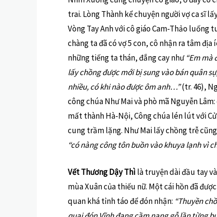
trai. Lòng Thành kể chuyện người vợ ca sĩ
Vòng Tay Anh với cô giáo Cam-Thảo luống t
chàng ta đã có vợ 5 con, cô nhận ra tâm địa 
những tiếng ta thán, đắng cay như
“Em mà đi
lấy chồng được mới bị sung vào bán quân sự
nhiều, có khi nào được ôm anh…”
(tr. 46), 
công chúa Như Mai và phò mã Nguyễn Lâm: 
mất thành Hà-Nội, Công chúa lén lút với Cử 
cung trầm lặng. Như Mai lấy chồng trễ cũng 
“có nàng công tôn buồn vào khuya lạnh vì ch
Vết Thương Dậy Thì
là truyện dài đầu tay v
mùa Xuân của thiếu nữ. Một cái hồn đã đượ
quan khá tỉnh táo để đón nhận:
“Thuyền chồ
quại đón Vĩnh đang cầm nạng gỗ lần từng bư