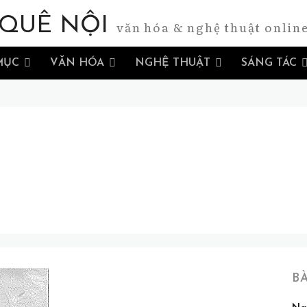
QUÊ NỘI
văn hóa & nghệ thuật onlin
MỤC
VĂN HÓA
NGHỆ THUẬT
SÁNG TÁC
B