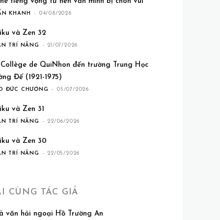
he tiếng vọng từ nền văn minh bị chôn vùi
ẤN KHANH
-
04/08/2026
iku và Zen 32
ẦN TRÍ NĂNG
-
21/07/2026
 Collège de QuiNhon đến trường Trung Học
ờng Để (1921-1975)
O ĐỨC CHƯƠNG
-
05/07/2026
iku và Zen 31
ẦN TRÍ NĂNG
-
22/06/2026
iku và Zen 30
ẦN TRÍ NĂNG
-
22/05/2026
ÀI CÙNG TÁC GIẢ
à văn hải ngoại Hồ Trường An