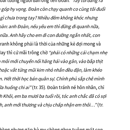
hoài tưởng người đàn ông tên Đoàn:
“Tay tôi đang ra
m góp hy vọng. Đoàn còn chạy quanh co cùng tôi đuổi
m gì chưa trong tay? Nhiều đêm không khóc nhưng
oàn: anh Đoàn, nếu yêu em thì đừng đi quanh nữa,
 nữa. Anh hãy cho em đi con đường ngắn nhất, con
-tranh không phải là thời của những kẻ đợi mong và
ay thì cứ mãi trông chờ
“phải có những cái chạm nhẹ
n môi mới chuyển nổi hăng hái vào gân, vào bắp thịt
hoặc vắt từng mũi kim nhỏ nhắn đều đặn, làm khéo
m. Hết thời học bán quân sự. Chính phủ sắp chê mình
a huống chi ai”
(tr. 35). Đoàn tránh né hôn nhân, chỉ
h Khôi, em ba mươi ba tuổi rồi, tóc anh chắc đã có sợi
anh, anh mới thương và chịu chấp nhận em thôi…”
(tr.
 chồng nhưng gặp bà mẹ chồng ghen tuông mất con