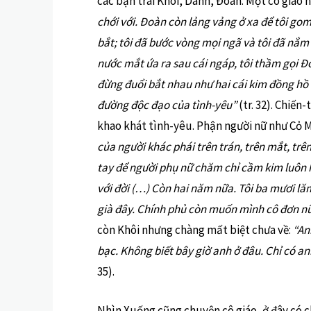
các bạn trai Khôi, Danh, Đoàn. Một cô giáo 
chới với. Đoàn còn lảng vảng ở xa để tôi go
bắt; tôi đã bước vòng mọi ngã và tôi đã nắ
nước mắt ứa ra sau cái ngáp, tôi thầm gọi Đ
đừng đuổi bắt nhau như hai cái kim đồng hồ
đường độc đạo của tình-yêu”
(tr. 32). Chiến
khao khát tình-yêu. Phận người nữ như Cỏ M
của người khác phái trên trán, trên mắt, trê
tay để người phụ nữ chăm chỉ cầm kim luôn 
với đời (…) Còn hai năm nữa. Tôi ba mươi lă
già đây. Chính phủ còn muốn mình cô đơn nữ
còn Khôi nhưng chàng mất biệt chưa về:
“An
bạc. Không biết bây giờ anh ở đâu. Chỉ có 
35).
Nhìn Xuống cũng chuyện cô giáo, ở đây có