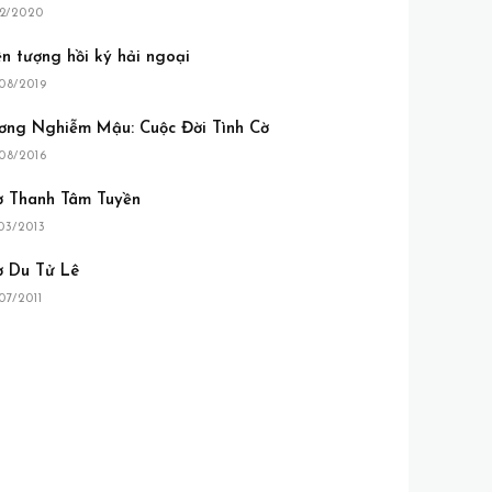
02/2020
n tượng hồi ký hải ngoại
08/2019
ơng Nghiễm Mậu: Cuộc Đời Tình Cờ
08/2016
ơ Thanh Tâm Tuyền
03/2013
ơ Du Tử Lê
07/2011