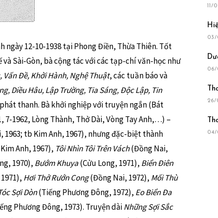
11/
Hiệ
03/
h ngày 12-10-1938 tại Phong Điền, Thừa Thiên. Tốt
Dư
và Sài-Gòn, bà cộng tác với các tạp-chí văn-học như
06/
, Vấn Đề, Khởi Hành, Nghệ Thuật
, các tuần báo và
ng, Diều Hâu, Lập Trường, Tia Sáng, Độc Lập, Tin
Th
26/
ài phát thanh. Bà khởi nghiệp với truyện ngắn (Bát
, 7-1962, Lòng Thành, Thở Dài, Vòng Tay Anh,…) –
Th
, 1963; tb Kim Anh, 1967), nhưng đặc-biệt thành
04/
Kim Anh, 1967),
Tôi Nhìn Tôi Trên Vách
(Đồng Nai,
g, 1970),
Bướm Khuya
(Cửu Long, 1971),
Biển Điên
 1971),
Hơi Thở Rướn Cong
(Đồng Nai, 1972),
Mối Thù
óc Sợi Dòn
(Tiếng Phương Đông, 1972),
Eo Biển Đa
ếng Phương Đông, 1973). Truyện dài
Những Sợi Sắc