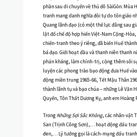
phần sau di chuyển về thủ đô SàiGòn. Mùa 
tranh mang danh nghĩa đòi tự do tôn giáo nh
Quang lãnh đạo (có một thế lực đằng sau gi
lật đổ chế độ hợp hiến Việt-Nam Cộng-Hòa
chiến-tranh theo ý riêng, đã biến Huế thàn
bá đạo. Giới hoạt đầu và thanh niên thanh n
phản kháng, làm chính-trị, cộng thêm sôi s
luyện các phong trào bạo động đưa Huế vào 
động miền trung 1965-66, Tết Mậu Thân 1968, 
thành lãnh tụ và bạo chúa – những Lê Văn 
Quyến, Tôn Thất Dương Kỵ, anh em Hoàng Ph
Trong
Những Sợi Sắc Không
, các nhân-vật 
San (Trịnh Công Sơn),… hoạt động đấu tranh,
đen,… Lý tưởng gọi là cách-mạng đấu tranh 