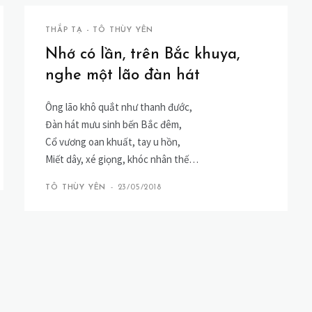
THẮP TẠ - TÔ THÙY YÊN
Nhớ có lần, trên Bắc khuya,
nghe một lão đàn hát
Ông lão khô quắt như thanh đước,
Đàn hát mưu sinh bến Bắc đêm,
Cổ vương oan khuất, tay u hồn,
Miết dây, xé giọng, khóc nhân thế…
TÔ THÙY YÊN
-
23/05/2018