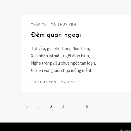
THẮP TẠ - TÔ THÙY YÊN
Đêm quan ngoại
Tạt vào, giũ phủi bóng đêm bám,
Xoa nhận lại mặt, ngồi định hình,
Nghe trong đầu chưa ngớt tán loạn,
Gió lền vung lưới chụp mông mênh.
TÔ THÙY YÊN
-
23/05/2018
1
2
3
...
8