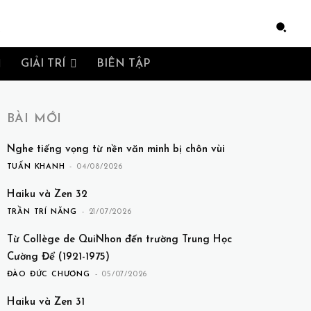
e
GIẢI TRÍ
BIÊN TẬP
BÀI MỚI
Nghe tiếng vọng từ nền văn minh bị chôn vùi
TUẤN KHANH
-
04/08/2026
Haiku và Zen 32
TRẦN TRÍ NĂNG
-
21/07/2026
Từ Collège de QuiNhon đến trường Trung Học
Cường Để (1921-1975)
ĐÀO ĐỨC CHƯƠNG
-
05/07/2026
Haiku và Zen 31