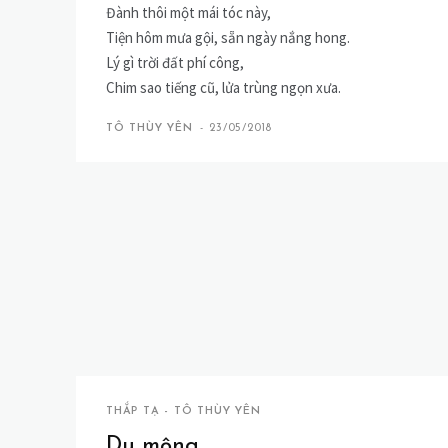
Đành thôi một mái tóc này,
Tiện hôm mưa gội, sẵn ngày nắng hong.
Lý gì trời đất phí công,
Chim sao tiếng cũ, lửa trùng ngọn xưa.
TÔ THÙY YÊN
-
23/05/2018
THẮP TẠ - TÔ THÙY YÊN
Du mộng