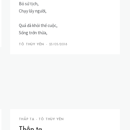
Bỏ sử tịch,
Chạy lấy người,
Quá đà khỏi thế cuộc,
Sống trớn thừa,
TÔ THÙY YÊN
-
23/05/2018
THẮP TẠ - TÔ THÙY YÊN
Thắp tạ