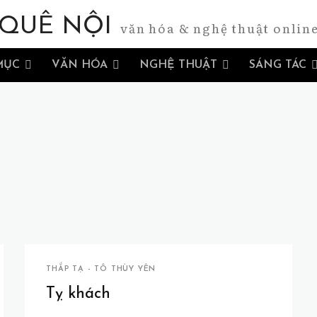
QUÊ NỘI
văn hóa & nghệ thuật onlin
MỤC
VĂN HÓA
NGHỆ THUẬT
SÁNG TÁC
THẮP TẠ - TÔ THÙY YÊN
Tỵ khách