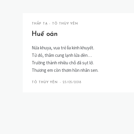
THẮP TẠ - TÔ THÙY YÊN
Huế oán
Nửa khuya, vua trẻ lìa kinh khuyết.
Từ đó, thâm cung lạnh lửa đèn…
Trường thành nhiều chỗ đã sụt lở.
Thương em còn thơm hồn nhãn sen.
TÔ THÙY YÊN
-
23/05/2018