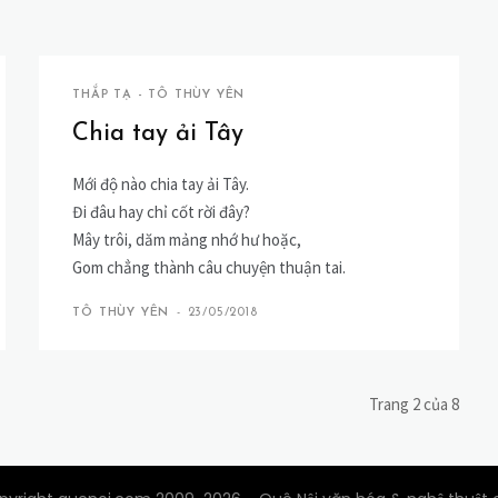
THẮP TẠ - TÔ THÙY YÊN
Chia tay ải Tây
Mới độ nào chia tay ải Tây.
Đi đâu hay chỉ cốt rời đây?
Mây trôi, dăm mảng nhớ hư hoặc,
Gom chẳng thành câu chuyện thuận tai.
TÔ THÙY YÊN
-
23/05/2018
Trang 2 của 8