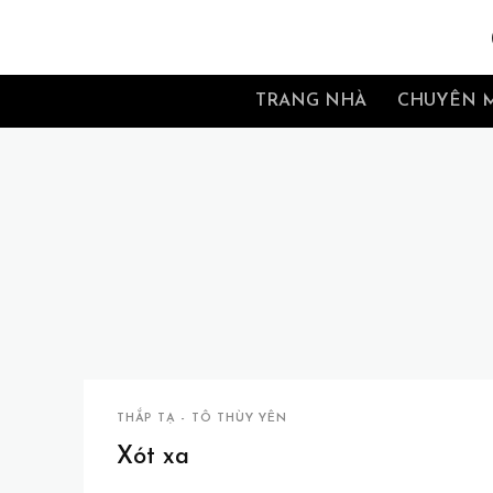
TRANG NHÀ
CHUYÊN 
THẮP TẠ - TÔ THÙY YÊN
Xót xa