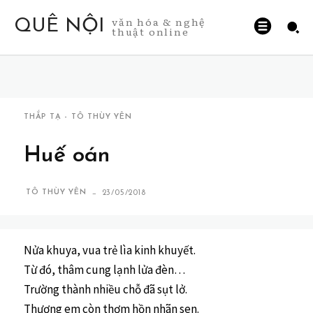
văn hóa & nghệ
QUÊ NỘI
thuật online
THẮP TẠ - TÔ THÙY YÊN
Huế oán
-
TÔ THÙY YÊN
23/05/2018
Nửa khuya, vua trẻ lìa kinh khuyết.
Từ đó, thâm cung lạnh lửa đèn…
Trường thành nhiều chỗ đã sụt lở.
Thương em còn thơm hồn nhãn sen.