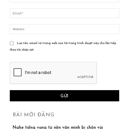
Email
Websi
Lưu tên, email và trang web của tôi trong trình duyệt này cho lần tiếp
theo tôi nhận xét.
BÀI MỚI ĐĂNG
Nghe tiếng vọng từ nền văn minh bị chôn vùi