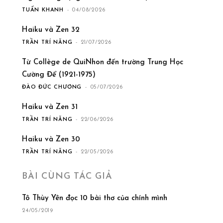
TUẤN KHANH
-
04/08/2026
Haiku và Zen 32
TRẦN TRÍ NĂNG
-
21/07/2026
Từ Collège de QuiNhon đến trường Trung Học
Cường Để (1921-1975)
ĐÀO ĐỨC CHƯƠNG
-
05/07/2026
Haiku và Zen 31
TRẦN TRÍ NĂNG
-
22/06/2026
Haiku và Zen 30
TRẦN TRÍ NĂNG
-
22/05/2026
BÀI CÙNG TÁC GIẢ
Tô Thùy Yên đọc 10 bài thơ của chính mình
24/05/2019