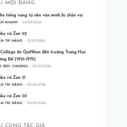
ÀI MỚI ĐĂNG
he tiếng vọng từ nền văn minh bị chôn vùi
ẤN KHANH
-
04/08/2026
iku và Zen 32
ẦN TRÍ NĂNG
-
21/07/2026
 Collège de QuiNhon đến trường Trung Học
ờng Để (1921-1975)
O ĐỨC CHƯƠNG
-
05/07/2026
iku và Zen 31
ẦN TRÍ NĂNG
-
22/06/2026
iku và Zen 30
ẦN TRÍ NĂNG
-
22/05/2026
ÀI CÙNG TÁC GIẢ