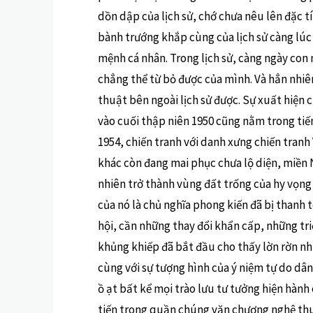
dồn dập của lịch sử, chớ chưa nêu lên đặc tí
bành trướng khắp cùng của lịch sử càng lúc
mệnh cá nhân. Trong lịch sử, càng ngày con n
chẳng thể từ bỏ được của mình. Và hẳn nhiê
thuật bên ngoài lịch sử được. Sự xuất hiện
vào cuối thập niên 1950 cũng nằm trong tiến
1954, chiến tranh với danh xưng chiến tranh
khác còn đang mai phục chưa lộ diện, miền
nhiên trở thành vùng đất trống của hy vọng 
của nó là chủ nghĩa phong kiến đã bị thanh
hội, cần những thay đổi khẩn cấp, những tri
khủng khiếp đã bắt đầu cho thấy lờn rờn n
cùng với sự tượng hình của ý niệm tự do dâ
ồ ạt bất kể mọi trào lưu tư tưởng hiện hành
tiến trong quần chúng văn chương nghệ th