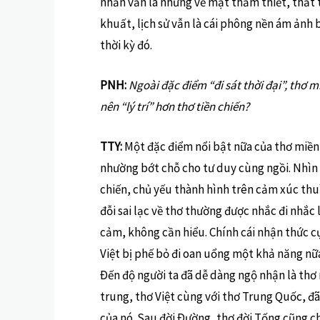
nhản vẫn là những vẻ mặt thảm thiết, thất 
khuất, lịch sử vẫn là cái phông nền ám ảnh
thời kỳ đó.
PNH:
Ngoài đặc điểm “đi sát thời đại”, thơ 
nên “lý trí” hơn thơ tiền chiến?
TTY:
Một đặc điểm nổi bật nữa của thơ miền
nhường bớt chỗ cho tư duy cùng ngồi. Nhìn c
chiến, chủ yếu thành hình trên cảm xúc thu
đỗi sai lạc về thơ thường được nhắc đi nhắc
cảm, không cần hiểu. Chính cái nhận thức cự
Việt bị phế bỏ đi oan uổng một khả năng nữa 
Ðến độ người ta đã dễ dàng ngộ nhận là thơ 
trung, thơ Việt cùng với thơ Trung Quốc, đã 
của nó. Sau đời Ðường, thơ đời Tống cũng c