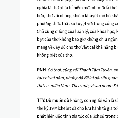
nghĩa là thơ phải bí hiểm mờ mịt mới là thơ. 
hơn, thơ với những khiếm khuyết mơ hồ khả 
phương thức thật sự tuyệt vời trong công cu
Chỗ cùng đường của luận lý, của khoa học, k
bạt của thơ không bao giờ khứng chịu ngừn
mang về đầy đủ cho thơ Việt cái khả năng bi
không biết của thơ.
PNH
:
Có thời, cùng với Thanh Tâm Tuyền, anh
tại chỉ vài năm, nhưng đã để lại dấu ấn quan 
thơ ca, miền Nam. Theo anh, vì sao nhóm Sá
TTY:
Dù muốn dù không, con người vẫn là sản
thế kỷ 19 Michelet đã cho lưu hành từ gia tố
phát hiện đặc tính gia tốc của lịch sử trong