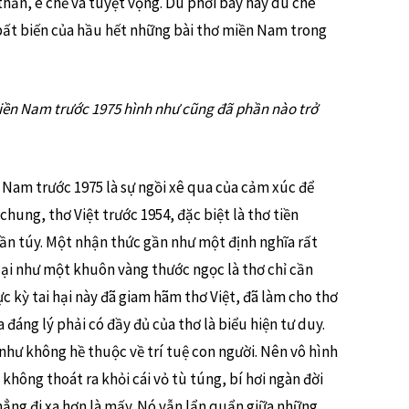
thần, ê chề và tuyệt vọng. Dù phơi bày hay dù che
 bất biến của hầu hết những bài thơ miền Nam trong
miền Nam trước 1975 hình như cũng đã phần nào trở
 Nam trước 1975 là sự ngồi xê qua của cảm xúc để
hung, thơ Việt trước 1954, đặc biệt là thơ tiền
ần túy. Một nhận thức gần như một định nghĩa rất
 lại như một khuôn vàng thước ngọc là thơ chỉ cần
c kỳ tai hại này đã giam hãm thơ Việt, đã làm cho thơ
đáng lý phải có đầy đủ của thơ là biểu hiện tư duy.
như không hề thuộc về trí tuệ con người. Nên vô hình
không thoát ra khỏi cái vỏ tù túng, bí hơi ngàn đời
hẳng đi xa hơn là mấy. Nó vẫn lẩn quẩn giữa những