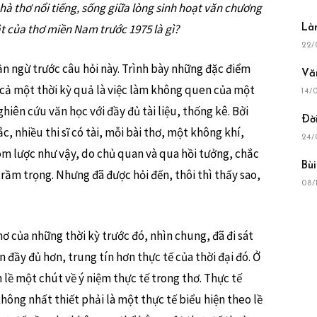
nhà thơ nổi tiếng, sống giữa lòng sinh hoạt văn chương
 của thơ miền Nam trước 1975 là gì?
Là
22/
gần ngừ trước câu hỏi này. Trình bày những đặc điểm
Vă
 cả một thời kỳ quả là việc làm không quen của một
14/
iên cứu văn học với đầy đủ tài liệu, thống kê. Bởi
Ðờ
, nhiều thi sĩ có tài, mỗi bài thơ, một không khí,
24/
tóm lược như vậy, do chủ quan và qua hồi tưởng, chắc
Bùi
trầm trọng. Nhưng đã được hỏi đến, thôi thì thấy sao,
08/
hơ của những thời kỳ trước đó, nhìn chung, đã đi sát
n đầy đủ hơn, trung tín hơn thực tế của thời đại đó. Ở
n lề một chút về ý niệm thực tế trong thơ. Thực tế
không nhất thiết phải là một thực tế biểu hiện theo lề