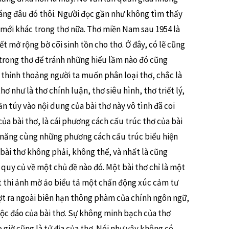
oáng đâu đó thôi. Người đọc gần như không tìm thấy
mới khác trong thơ nữa. Thơ miền Nam sau 1954 là
 mở rộng bờ cõi sinh tồn cho thơ. Ở đây, có lẽ cũng
trong thơ để tránh những hiểu lầm nào đó cũng
thỉnh thoảng người ta muốn phân loại thơ, chắc là
ơ như là thơ chính luận, thơ siêu hình, thơ triết lý,
n túy vào nội dung của bài thơ này vô tình đã coi
của bài thơ, là cái phương cách cấu trúc thơ của bài
ả năng cùng những phương cách cấu trúc biểu hiện
bài thơ không phải, không thể, và nhất là cũng
quy củ về một chủ đề nào đó. Một bài thơ chỉ là một
t thi ảnh mờ ảo biểu tả một chấn động xúc cảm tư
t ra ngoài biên hạn thông phàm của chính ngôn ngữ,
ộc đáo của bài thơ. Sự không minh bạch của thơ
 giờ cũng là tử địa của thơ. Nói như vậy không có