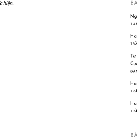
 hiện.
B
Ng
TU
Ha
TR
Từ
Cư
ĐÀ
Ha
TR
Ha
TR
B