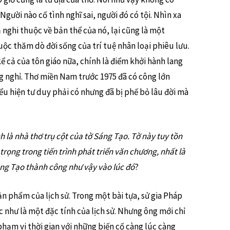
Người nào cố tình nghĩ sai, người đó có tội. Nhìn xa
nghi thuộc về bản thể của nó, lại cũng là một
ộc thăm dò đời sống của trí tuệ nhân loại phiêu lưu.
ể cả của tôn giáo nữa, chính là điểm khởi hành lang
g nghỉ. Thơ miền Nam trước 1975 đã có công lớn
ểu hiện tư duy phải có nhưng đã bị phế bỏ lâu đời mà
 là nhà thơ trụ cột của tờ Sáng Tạo. Tờ này tuy tồn
trọng trong tiến trình phát triển văn chương, nhất là
ng Tạo thành công như vậy vào lúc đó
?
 phẩm của lịch sử. Trong một bài tựa, sử gia Pháp
c như là một đặc tính của lịch sử. Nhưng ông mới chỉ
 phạm vi thời gian với những biến cố càng lúc càng