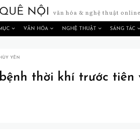
QUÊ NỘI
văn hóa & nghệ thuật onlin
MỤC
VĂN HÓA
NGHỆ THUẬT
SÁNG TÁC
HÙY YÊN
 bệnh thời khí trước tiên