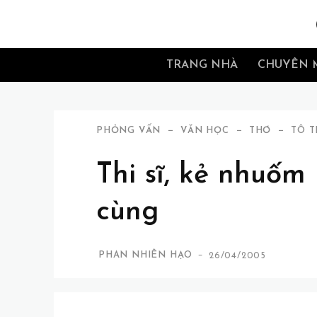
TRANG NHÀ
CHUYÊN 
PHỎNG VẤN
VĂN HỌC
THƠ
TÔ T
Thi sĩ, kẻ nhuốm
cùng
-
PHAN NHIÊN HẠO
26/04/2005