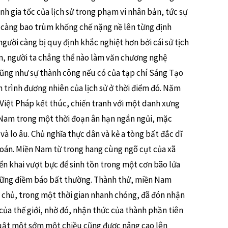
nh gia tốc của lịch sử trong phạm vi nhân bản, tức sự
 càng bao trùm khống chế nặng nề lên từng định
gười càng bị quy định khắc nghiệt hơn bởi cái sử tịch
n, người ta chẳng thể nào làm văn chương nghệ
 cũng như sự thành công nếu có của tạp chí Sáng Tạo
 trình đương nhiên của lịch sử ở thời điểm đó. Năm
 Việt Pháp kết thúc, chiến tranh với một danh xưng
 Nam trong một thời đoạn ân hạn ngắn ngủi, mặc
và lo âu. Chủ nghĩa thực dân và kẻ a tòng bất đắc dĩ
 toán. Miền Nam từ trong hang cùng ngõ cụt của xã
ển khai vượt bực để sinh tồn trong một cơn bão lửa
hững điềm báo bất thường. Thành thử, miền Nam
n chủ, trong một thời gian nhanh chóng, đã đón nhận
 của thế giới, nhờ đó, nhận thức của thành phần tiên
uật một sớm một chiều cũng được nâng cao lên