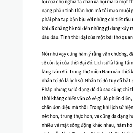
lối của chủ nghĩa tả chân xã hội mà là một 
nặng phần tinh thần hơn mà tôi mạo muội gọ
phải pha tạp bận bịu với những chi tiết râu 
khi đã chẳng hề nói đến những gì đang xảy ra
đâu đâu. Tính thời đại của một bài thơ quan 
Nói như vậy cũng hàm ý rằng văn chương, đặc
sẽ còn lại của thời đại đó. Lịch sử là lăng t
lăng tẩm đó. Trong thơ miền Nam vào thời k
nhân tố đó là lịch sử. Nhân tố đó tuy đã bắ
Pháp nhưng sự ló dạng đó dù sao cũng chỉ t
thời kháng chiến vẫn có vẻ gì đó phiến diện,
chân đơn điệu mà thôi. Trong khi lịch sử hiệ
nét hơn, trung thực hơn, và cũng đa dạng hơn.
nhiều vẻ mặt sống động khác nhau, hăm hở c