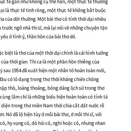
thực tế gần như không cụ thể hẳn, một thực tế thường
i là thực tế tinh ròng, một thực tế không bắt buộc
ria của đời thường. Một bài thơ có tính thời đại nhiều
 trước ngõ nhà thi sĩ, mà lại nói về những chuyện tận
yếu ở tình ý, thần hồn của bài thơ đó.
 biệt là thơ của một thời đại chính là cái hình tướng
ẩm của thời gian. Thi ca là một phần hồn thiêng của
ỳ sau 1954 đã xuất hiện một nhân tố hoàn toàn mới,
t đầu có ló dạng trong thơ thời kháng chiến chống
hập thò, loáng thoáng, bóng dáng lịch sử trong thơ
 cùng lắm chỉ là những biểu hiện hoàn toàn có tính tả
n diện trong thơ miền Nam thời chia cắt đất nước rõ
 Nó đã lộ hiện tùy ở mỗi bài thơ, ở mỗi thi sĩ, với
ó, hy vọng có, dò hỏi có, nghi hoặc có, nhưng nhan