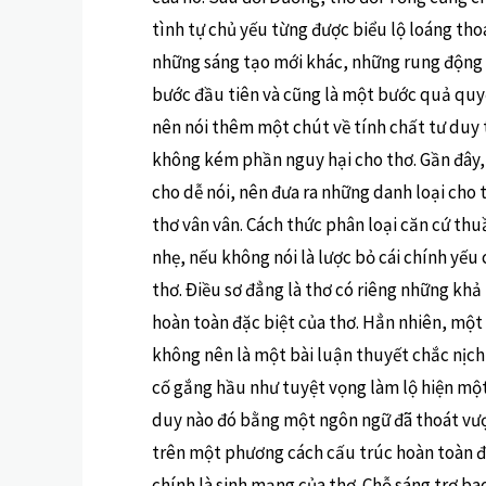
tình tự chủ yếu từng được biểu lộ loáng th
những sáng tạo mới khác, những rung động 
bước đầu tiên và cũng là một bước quả quyết
nên nói thêm một chút về tính chất tư duy 
không kém phần nguy hại cho thơ. Gần đây, 
cho dễ nói, nên đưa ra những danh loại cho th
thơ vân vân. Cách thức phân loại căn cứ thuầ
nhẹ, nếu không nói là lược bỏ cái chính yếu 
thơ. Ðiều sơ đẳng là thơ có riêng những kh
hoàn toàn đặc biệt của thơ. Hẳn nhiên, một 
không nên là một bài luận thuyết chắc nịch 
cố gắng hầu như tuyệt vọng làm lộ hiện mộ
duy nào đó bằng một ngôn ngữ đã thoát vượ
trên một phương cách cấu trúc hoàn toàn đ
chính là sinh mạng của thơ. Chỗ sáng trơ bao