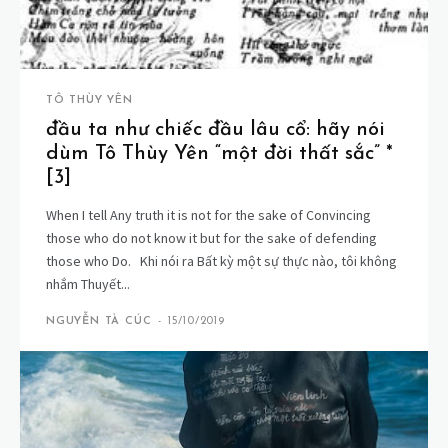
TÔ THÙY YÊN
đầu ta như chiếc đầu lâu cổ: hãy nói
dùm Tô Thùy Yên “một đời thất sắc” *
[3]
When I tell Any truth it is not for the sake of Convincing
those who do not know it but for the sake of defending
those who Do. Khi nói ra Bất kỳ một sự thực nào, tôi không
nhắm Thuyết...
NGUYỄN TÀ CÚC
-
15/10/2019