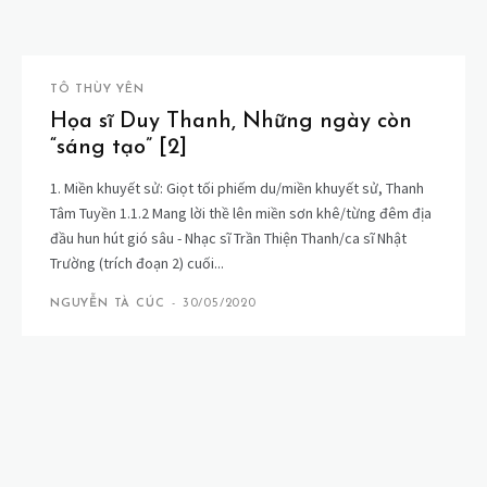
TÔ THÙY YÊN
Họa sĩ Duy Thanh, Những ngày còn
“sáng tạo” [2]
1. Miền khuyết sử: Giọt tối phiếm du/miền khuyết sử, Thanh
Tâm Tuyền 1.1.2 Mang lời thề lên miền sơn khê/từng đêm địa
đầu hun hút gió sâu - Nhạc sĩ Trần Thiện Thanh/ca sĩ Nhật
Trường (trích đoạn 2) cuối...
NGUYỄN TÀ CÚC
-
30/05/2020