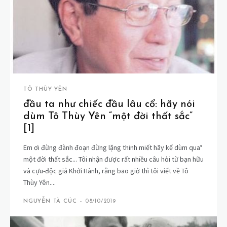
TÔ THÙY YÊN
đầu ta như chiếc đầu lâu cổ: hãy nói
dùm Tô Thùy Yên “một đời thất sắc”
[1]
Em ơi đừng đành đoạn đừng lặng thinh miết hãy kể dùm qua*
một đời thất sắc... Tôi nhận được rất nhiều câu hỏi từ bạn hữu
và cựu-độc giả Khởi Hành, rằng bao giờ thì tôi viết về Tô
Thùy Yên....
NGUYỄN TÀ CÚC
-
08/10/2019