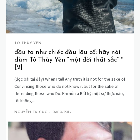
TÔ THÙY YÊN
đầu ta như chiếc đầu lâu cổ: hãy nói
dùm Tô Thùy Yên “một đời thất sắc” *
[2]
(đọc bài tại đây) When I tell Any truth it is not for the sake of
Convincing those who do not know it but for the sake of
defending those who Do. Khi nói ra Bất kỳ một sự thực nào,
tôi không...
NGUYỄN TÀ CÚC
-
08/10/2019