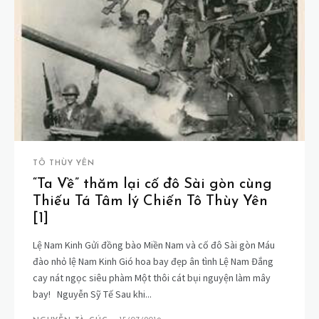
TÔ THÙY YÊN
“Ta Về” thăm lại cố đô Sài gòn cùng
Thiếu Tá Tâm lý Chiến Tô Thùy Yên
[1]
Lệ Nam Kinh Gửi đồng bào Miền Nam và cố đô Sài gòn Máu
đào nhỏ lệ Nam Kinh Gió hoa bay đẹp ân tình Lệ Nam Đắng
cay nát ngọc siêu phàm Một thôi cát bụi nguyện làm mây
bay! Nguyễn Sỹ Tế Sau khi...