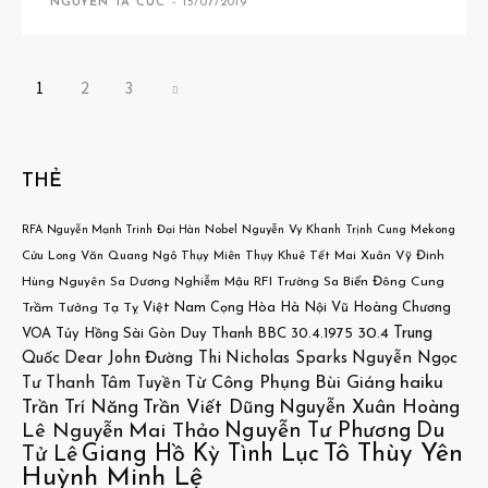
NGUYỄN TÀ CÚC
-
15/07/2019
1
2
3
THẺ
Mekong
RFA
Nguyễn Mạnh Trinh
Đại Hàn
Nobel
Nguyễn Vy Khanh
Trịnh Cung
Cửu Long
Văn Quang
Ngô Thụy Miên
Thụy Khuê
Tết
Mai Xuân Vỹ
Đinh
Hùng
Nguyên Sa
Dương Nghiễm Mậu
RFI
Trường Sa
Biển Đông
Cung
Việt Nam Cọng Hòa
Hà Nội
Vũ Hoàng Chương
Trầm Tưởng
Tạ Tỵ
30.4
Trung
VOA
Túy Hồng
Sài Gòn
Duy Thanh
BBC
30.4.1975
Quốc
Dear John
Đường Thi
Nicholas Sparks
Nguyễn Ngọc
Bùi Giáng
haiku
Từ Công Phụng
Tư
Thanh Tâm Tuyền
Trần Trí Năng
Trần Viết Dũng
Nguyễn Xuân Hoàng
Nguyễn Tư Phương
Du
Lê Nguyễn
Mai Thảo
Tô Thùy Yên
Giang Hồ Kỳ Tình Lục
Tử Lê
Huỳnh Minh Lệ