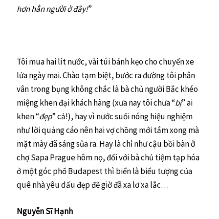
hơn hẳn người ở đây!
”
Tôi mua hai lít nước, vài túi bánh kẹo cho chuyến xe
lửa ngày mai. Chào tạm biệt, bước ra đường tôi phân
vân trong bụng không chắc là bà chủ người Bắc khéo
miệng khen đại khách hàng (xưa nay tôi chưa “
bị
” ai
khen “
đẹp
” cả!), hay vì nước suối nóng hiệu nghiệm
như lời quảng cáo nên hai vợ chồng mới tắm xong mà
mặt mày đã sáng sủa ra. Hay là chỉ như cậu bồi bàn ở
chợ Sapa Prague hôm nọ, đối với bà chủ tiệm tạp hóa
ở một góc phố Budapest thì biển là biểu tượng của
quê nhà yêu dấu đẹp đẽ giờ đã xa lơ xa lắc…
Nguyễn Sĩ Hạnh