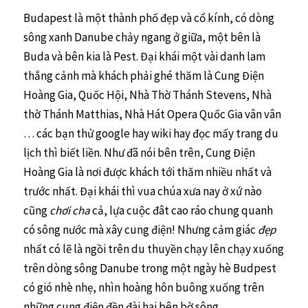
Budapest là một thành phố đẹp và cổ kính, có dòng
sông xanh Danube chảy ngang ở giữa, một bên là
Buda và bên kia là Pest. Đại khái một vài danh lam
thắng cảnh mà khách phải ghé thăm là Cung Điện
Hoàng Gia, Quốc Hội, Nhà Thờ Thánh Stevens, Nhà
thờ Thánh Matthias, Nhà Hát Opera Quốc Gia vân vân
… các bạn thử google hay wiki hay đọc mấy trang du
lịch thì biết liền. Như đã nói bên trên, Cung Điện
Hoàng Gia là nơi được khách tới thăm nhiều nhất và
trước nhất. Đại khái thì vua chúa xưa nay ở xứ nào
cũng
chơi cha
cả, lựa cuộc đât cao ráo chung quanh
có sông nước mà xây cung điện! Nhưng cảm giác
đẹp
nhất có lẽ là ngồi trên du thuyền chạy lên chạy xuống
trên dòng sông Danube trong một ngày hè Budpest
có gió nhè nhẹ, nhìn hoàng hôn buông xuống trên
những cung điện đền đài hai bên bờ sông…