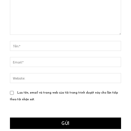
Bình
luận:
Tên:*
Email
Websi
Lưu tên, email và trang web của tôi trong trình duyệt này cho lần tiếp
theo tôi nhận xét.