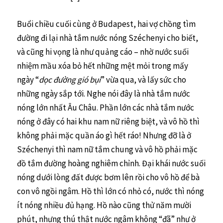
Buổi chiều cuối cùng ở Budapest, hai vợ chồng tìm
đường đi lại nhà tắm nước nóng Széchenyi cho biết,
và cũng hi vọng là như quảng cáo – nhờ nước suối
nhiệm mầu xóa bỏ hết những mệt mỏi trong mấy
ngày “
dọc đường gió bụi
” vừa qua, và lấy sức cho
những ngày sắp tới. Nghe nói đây là nhà tắm nước
nóng lớn nhất Âu Châu. Phần lớn các nhà tắm nước
nóng ở đây có hai khu nam nữ riêng biệt, và vô hồ thì
không phải mặc quần áo gì hết ráo! Nhưng đỡ là ở
Széchenyi thì nam nữ tắm chung và vô hồ phải mặc
đồ tắm đường hoàng nghiêm chỉnh. Đại khái nước suối
nóng dưới lòng đất được bơm lên rồi cho vô hồ để bà
con vô ngồi ngâm. Hồ thì lớn có nhỏ có, nước thì nóng
ít nóng nhiều đủ hạng. Hồ nào cũng thử năm mười
phút, nhưng thú thật nước ngâm không “đã” như ở