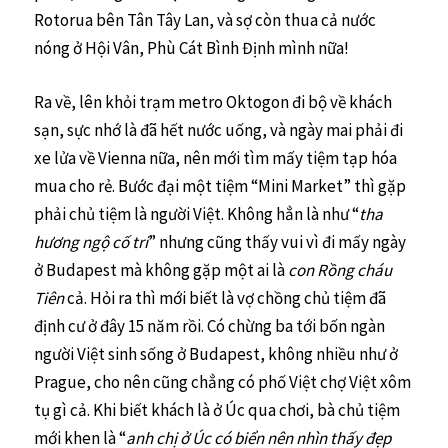
Rotorua bên Tân Tây Lan, và sợ còn thua cả nước
nóng ở Hội Vân, Phù Cát Bình Định mình nữa!
Ra về, lên khỏi trạm metro Oktogon đi bộ về khách
sạn, sực nhớ là đã hết nước uống, và ngày mai phải đi
xe lửa về Vienna nữa, nên mới tìm mấy tiệm tạp hóa
mua cho rẻ. Bước đại một tiệm “Mini Market” thì gặp
phải chủ tiệm là người Việt. Không hẳn là như “
tha
hương ngộ cố tri
” nhưng cũng thấy vui vì đi mấy ngày
ở Budapest mà không gặp một ai là
con Rồng cháu
Tiên
cả. Hỏi ra thì mới biết là vợ chồng chủ tiệm đã
định cư ở đây 15 năm rồi. Có chừng ba tới bốn ngàn
người Việt sinh sống ở Budapest, không nhiều như ở
Prague, cho nên cũng chẳng có phố Việt chợ Việt xôm
tụ gì cả. Khi biết khách là ở Úc qua chơi, bà chủ tiệm
mới khen là “
anh chị ở Úc có biển nên nhìn thấy đẹp