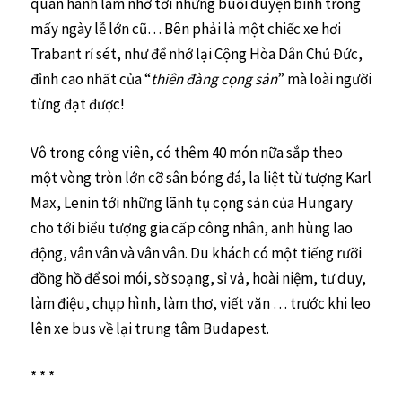
quân hành làm nhớ tới những buổi duyện binh trong
mấy ngày lễ lớn cũ… Bên phải là một chiếc xe hơi
Trabant rỉ sét, như để nhớ lại Cộng Hòa Dân Chủ Đức,
đỉnh cao nhất của “
thiên đàng cọng sản
” mà loài người
từng đạt được!
Vô trong công viên, có thêm 40 món nữa sắp theo
một vòng tròn lớn cỡ sân bóng đá, la liệt từ tượng Karl
Max, Lenin tới những lãnh tụ cọng sản của Hungary
cho tới biểu tượng gia cấp công nhân, anh hùng lao
động, vân vân và vân vân. Du khách có một tiếng rưỡi
đồng hồ để soi mói, sờ soạng, sỉ vả, hoài niệm, tư duy,
làm điệu, chụp hình, làm thơ, viết văn … trước khi leo
lên xe bus về lại trung tâm Budapest.
* * *