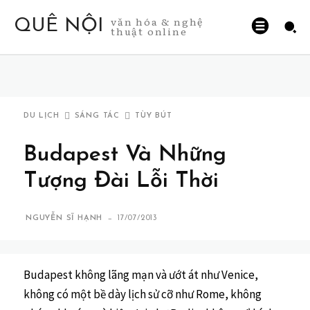
văn hóa & nghệ
QUÊ NỘI
thuật online
DU LỊCH
SÁNG TÁC
TÙY BÚT
Budapest Và Những
Tượng Đài Lỗi Thời
-
NGUYỄN SĨ HẠNH
17/07/2013
Budapest không lãng mạn và ướt át như Venice,
không có một bề dày lịch sử cỡ như Rome, không