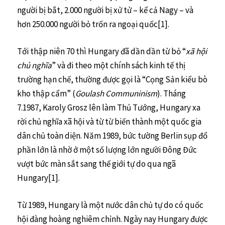
người bị bắt, 2.000 người bị xử tử – kể cả Nagy – và
hơn 250.000 người bỏ trốn ra ngoại quốc[1].
Tới thập niên 70 thì Hungary đã dần dần từ bỏ “
xã hội
chủ nghĩa
” và đi theo một chính sách kinh tế thị
trường hạn chế, thường được gọi là “Cọng Sản kiểu bò
kho thập cẩm” (
Goulash Communinism
). Tháng
7.1987, Karoly Grosz lên làm Thủ Tướng, Hungary xa
rời chủ nghĩa xã hội và từ từ biến thành một quốc gia
dân chủ toàn diện. Năm 1989, bức tường Berlin sụp đổ
phần lớn là nhờ ở một số lượng lớn người Đông Đức
vượt bức màn sắt sang thế giới tự do qua ngã
Hungary[1].
Từ 1989, Hungary là một nước dân chủ tự do có quốc
hội đàng hoàng nghiêm chỉnh. Ngày nay Hungary được