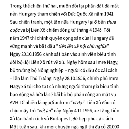
Trong thế chiến thứ hai, muốn đòi lại phần đất đã mất
nên Hungary tham chiến với Đức Quốc Xã năm 1941.
Sau chiến tranh, một lần nữa Hungary lại ở bên
thua
cuộc
và bị Liên Xô chiếm đóng từ tháng 4.1945. Tới
năm 1947 thì chính quyền cọng sản của Hungary đã
vững mạnh và bắt đầu “
tiến lên xã hội chủ nghĩa
.”
Ngày 23.10.1956 cảnh sát bắn vào sinh viên biểu tình
đòi bộ đội Liên Xô rút về xứ. Ngày hôm sau Imre Nagy,
bộ trưởng bộ Nông nghiệp – người có đầu óc cải cách
– lên làm Thủ Tướng. Ngày 28.10.1956, chính phủ Imre
Nagy xá tội cho tất cả những người tham gia biểu tình
bạo động và hứa là sẽ bãi bỏ bộ phận công an mật vụ
AVH. Dĩ nhiên là người anh em “
vĩ đại
” Liên Xô đâu có
chịu mấy trò
“xét lại
” này. Ngày 4.11.1956, xe tăng Liên
Xô lăn bánh xích vô Budapest, đè bẹp phe cải cách.
Một tuần sau, khi mọi chuyện ngã ngũ thì đã có 20.000