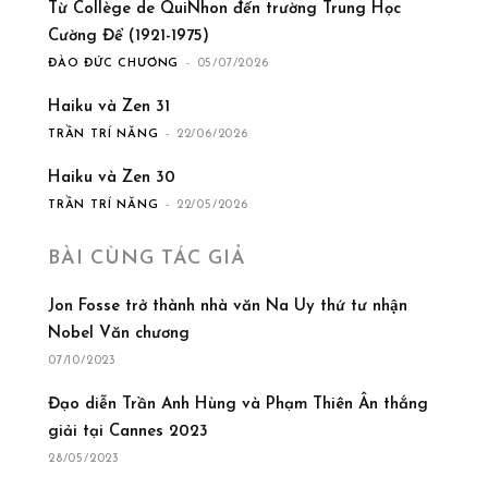
Từ Collège de QuiNhon đến trường Trung Học
Cường Để (1921-1975)
ĐÀO ĐỨC CHƯƠNG
-
05/07/2026
Haiku và Zen 31
TRẦN TRÍ NĂNG
-
22/06/2026
Haiku và Zen 30
TRẦN TRÍ NĂNG
-
22/05/2026
BÀI CÙNG TÁC GIẢ
Jon Fosse trở thành nhà văn Na Uy thứ tư nhận
Nobel Văn chương
07/10/2023
Đạo diễn Trần Anh Hùng và Phạm Thiên Ân thắng
giải tại Cannes 2023
28/05/2023