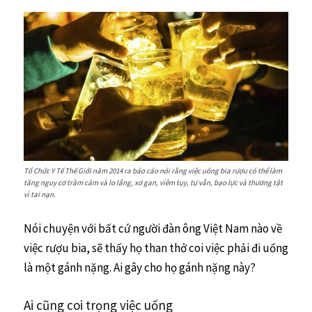
Tổ Chức Y Tế Thế Giới năm 2014 ra báo cáo nói rằng việc uống bia rượu có thể làm
tăng nguy cơ trầm cảm và lo lắng, xơ gan, viêm tụy, tự vẫn, bạo lực và thương tật
vì tai nạn.
Nói chuyện với bất cứ người đàn ông Việt Nam nào về
việc rượu bia, sẽ thấy họ than thở coi việc phải đi uống
là một gánh nặng. Ai gây cho họ gánh nặng này?
Ai cũng coi trọng việc uống