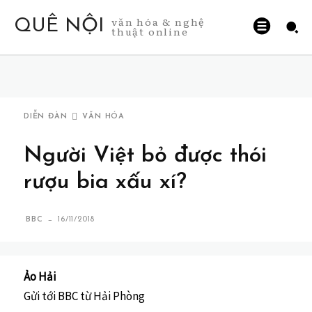
văn hóa & nghệ
QUÊ NỘI
thuật online
DIỄN ĐÀN
VĂN HÓA
Người Việt bỏ được thói
rượu bia xấu xí?
-
BBC
16/11/2018
Ảo Hải
Gửi tới BBC từ Hải Phòng