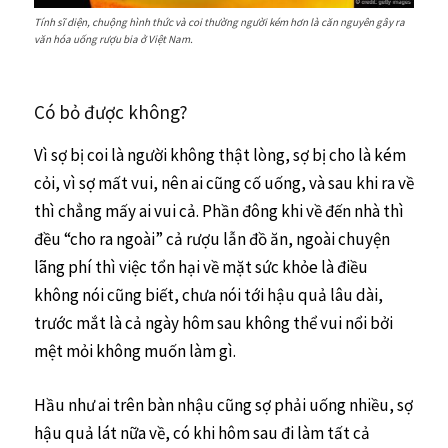
Tính sĩ diện, chuộng hình thức và coi thường người kém hơn là căn nguyên gây ra
văn hóa uống rượu bia ở Việt Nam.
Có bỏ được không?
Vì sợ bị coi là người không thật lòng, sợ bị cho là kém
cỏi, vì sợ mất vui, nên ai cũng cố uống, và sau khi ra về
thì chẳng mấy ai vui cả. Phần đông khi về đến nhà thì
đều “cho ra ngoài” cả rượu lẫn đồ ăn, ngoài chuyện
lãng phí thì việc tổn hại về mặt sức khỏe là điều
không nói cũng biết, chưa nói tới hậu quả lâu dài,
trước mắt là cả ngày hôm sau không thể vui nổi bởi
mệt mỏi không muốn làm gì.
Hầu như ai trên bàn nhậu cũng sợ phải uống nhiều, sợ
hậu quả lát nữa về, có khi hôm sau đi làm tất cả