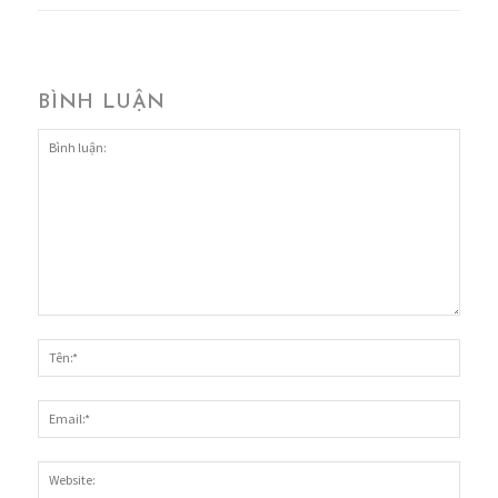
BÌNH LUẬN
Bình
luận:
Tên:*
Email
Websi