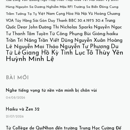
Hùng
Nguyên Sa
Dương Nghiễm Mậu
RFI
Trường Sa
Biển Đông
Cung
Việt Nam Cọng Hòa
Hà Nội
Vũ Hoàng Chương
Trầm Tưởng
Tạ Tỵ
30.4
Trung
VOA
Túy Hồng
Sài Gòn
Duy Thanh
BBC
30.4.1975
Quốc
Dear John
Đường Thi
Nicholas Sparks
Nguyễn Ngọc
Bùi Giáng
haiku
Từ Công Phụng
Tư
Thanh Tâm Tuyền
Trần Trí Năng
Trần Viết Dũng
Nguyễn Xuân Hoàng
Nguyễn Tư Phương
Du
Lê Nguyễn
Mai Thảo
Tô Thùy Yên
Giang Hồ Kỳ Tình Lục
Tử Lê
Huỳnh Minh Lệ
BÀI MỚI
Nghe tiếng vọng từ nền văn minh bị chôn vùi
04/08/2026
Haiku và Zen 32
21/07/2026
Từ Collège de QuiNhon đến trường Trung Học Cường Để