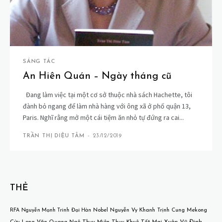
SÁNG TÁC
An Hiên Quán – Ngày tháng cũ
Đang làm việc tại một cơ sở thuộc nhà sách Hachette, tôi
đành bỏ ngang để làm nhà hàng với ông xã ở phố quận 13,
Paris. Nghĩ rằng mở một cái tiệm ăn nhỏ tự đứng ra cai...
TRẦN THỊ DIỆU TÂM
-
23/12/2019
THẺ
Mekong
RFA
Nguyễn Mạnh Trinh
Đại Hàn
Nobel
Nguyễn Vy Khanh
Trịnh Cung
Cửu Long
Văn Quang
Ngô Thụy Miên
Thụy Khuê
Tết
Mai Xuân Vỹ
Đinh