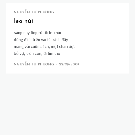
NGUYỄN TƯ PHƯƠNG
leo núi
sáng nay ông rủ tôi leo núi
đủng đỉnh trên vai túi xách đầy
mang vài cuốn sách, một chai rượu
bỏ vợ, trốn con, đi tìm thơ
NGUYỄN TƯ PHƯƠNG
-
22/09/2009