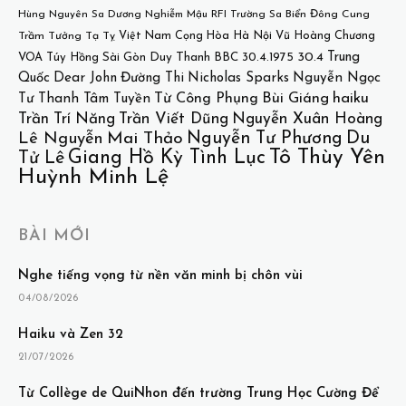
Hùng
Nguyên Sa
Dương Nghiễm Mậu
RFI
Trường Sa
Biển Đông
Cung
Việt Nam Cọng Hòa
Hà Nội
Vũ Hoàng Chương
Trầm Tưởng
Tạ Tỵ
30.4
Trung
VOA
Túy Hồng
Sài Gòn
Duy Thanh
BBC
30.4.1975
Quốc
Dear John
Đường Thi
Nicholas Sparks
Nguyễn Ngọc
Bùi Giáng
haiku
Từ Công Phụng
Tư
Thanh Tâm Tuyền
Trần Trí Năng
Trần Viết Dũng
Nguyễn Xuân Hoàng
Nguyễn Tư Phương
Du
Lê Nguyễn
Mai Thảo
Tô Thùy Yên
Giang Hồ Kỳ Tình Lục
Tử Lê
Huỳnh Minh Lệ
BÀI MỚI
Nghe tiếng vọng từ nền văn minh bị chôn vùi
04/08/2026
Haiku và Zen 32
21/07/2026
Từ Collège de QuiNhon đến trường Trung Học Cường Để