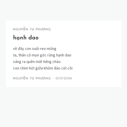
NGUYỄN TƯ PHƯƠNG
hạnh dao
về đây con suối reo mừng
ta, thân cỏ mọn góc rừng hạnh dao
sáng ra quên mất tiếng chào
con chim hót giữa khóm đào cút côi
NGUYỄN TƯ PHƯƠNG
-
01/11/2009