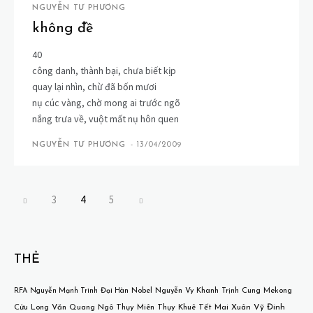
NGUYỄN TƯ PHƯƠNG
không đề
40
công danh, thành bại, chưa biết kịp
quay lại nhìn, chừ đã bốn mươi
nụ cúc vàng, chờ mong ai trước ngõ
nắng trưa về, vuột mất nụ hôn quen
NGUYỄN TƯ PHƯƠNG
-
13/04/2009
3
4
5
THẺ
Mekong
RFA
Nguyễn Mạnh Trinh
Đại Hàn
Nobel
Nguyễn Vy Khanh
Trịnh Cung
Cửu Long
Văn Quang
Ngô Thụy Miên
Thụy Khuê
Tết
Mai Xuân Vỹ
Đinh