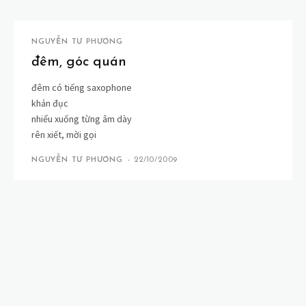
NGUYỄN TƯ PHƯƠNG
đêm, góc quán
đêm có tiếng saxophone
khản đục
nhiểu xuống từng âm dày
rên xiết, mời gọi
NGUYỄN TƯ PHƯƠNG
-
22/10/2009