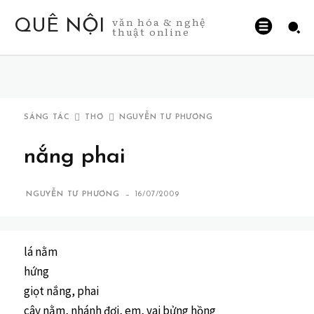
văn hóa & nghệ
QUÊ NỘI
thuật online
SÁNG TÁC
THƠ
NGUYỄN TƯ PHƯƠNG
nắng phai
-
NGUYỄN TƯ PHƯƠNG
16/07/2009
lá nằm
hứng
giọt nắng, phai
cây nằm, nhánh đợi, em, vai bửng hồng