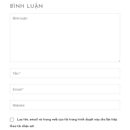
BÌNH LUẬN
Bình
luận:
Tên:*
Email
Websi
Lưu tên, email và trang web của tôi trong trình duyệt này cho lần tiếp
theo tôi nhận xét.