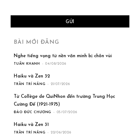
BÀI MỚI ĐĂNG
Nghe tiếng vọng từ nền văn minh bị chôn vùi
TUẤN KHANH
-
04/08/2026
Haiku và Zen 32
TRẦN TRÍ NĂNG
-
21/07/2026
Từ Collège de QuiNhon đến trường Trung Học
Cường Để (1921-1975)
ĐÀO ĐỨC CHƯƠNG
-
05/07/2026
Haiku và Zen 31
TRẦN TRÍ NĂNG
-
22/06/2026