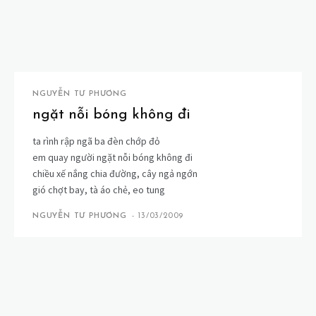
NGUYỄN TƯ PHƯƠNG
ngặt nỗi bóng không đi
ta rình rập ngã ba đèn chớp đỏ
em quay người ngặt nỗi bóng không đi
chiều xế nắng chia đường, cây ngả ngớn
gió chợt bay, tà áo chẻ, eo tung
NGUYỄN TƯ PHƯƠNG
-
13/03/2009