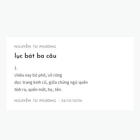
NGUYỄN TƯ PHƯƠNG
lục bát ba câu
1.
chiều nay bỏ phố, vô rừng
đọc trang kinh cũ, giữa chừng ngủ quên
tỉnh ra, quên mất, họ, tên .
NGUYỄN TƯ PHƯƠNG
-
28/03/2009