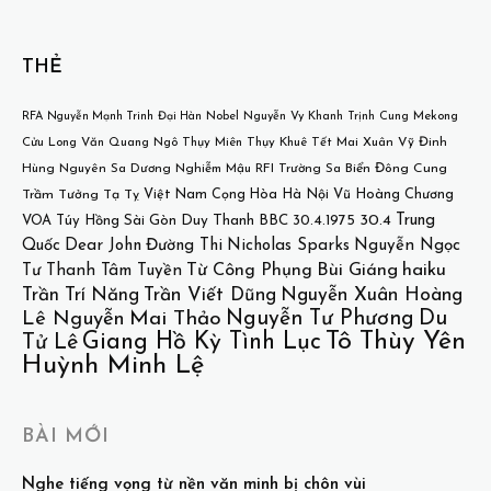
THẺ
Mekong
RFA
Nguyễn Mạnh Trinh
Đại Hàn
Nobel
Nguyễn Vy Khanh
Trịnh Cung
Cửu Long
Văn Quang
Ngô Thụy Miên
Thụy Khuê
Tết
Mai Xuân Vỹ
Đinh
Hùng
Nguyên Sa
Dương Nghiễm Mậu
RFI
Trường Sa
Biển Đông
Cung
Việt Nam Cọng Hòa
Hà Nội
Vũ Hoàng Chương
Trầm Tưởng
Tạ Tỵ
30.4
Trung
VOA
Túy Hồng
Sài Gòn
Duy Thanh
BBC
30.4.1975
Quốc
Dear John
Đường Thi
Nicholas Sparks
Nguyễn Ngọc
Bùi Giáng
haiku
Từ Công Phụng
Tư
Thanh Tâm Tuyền
Trần Trí Năng
Trần Viết Dũng
Nguyễn Xuân Hoàng
Nguyễn Tư Phương
Du
Lê Nguyễn
Mai Thảo
Tô Thùy Yên
Giang Hồ Kỳ Tình Lục
Tử Lê
Huỳnh Minh Lệ
BÀI MỚI
Nghe tiếng vọng từ nền văn minh bị chôn vùi