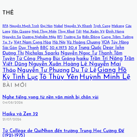
THẺ
Mekong
Cửu
RFA
Nguyễn Mạnh Trinh
Đại Hàn
Nobel
Nguyễn Vy Khanh
Trịnh Cung
Long
Văn Quang
Ngô Thụy Miên
Thụy Khuê
Tết
Mai Xuân Vỹ
Đinh Hùng
Nguyên Sa
Dương Nghiễm Mậu
RFI
Trường Sa
Biển Đông
Cung Trầm Tưởng
Việt Nam Cọng Hòa
Hà Nội
Vũ Hoàng Chương
VOA
Túy Hồng
Tạ Tỵ
30.4
Trung Quốc
Dear John
Sài Gòn
Duy Thanh
BBC
30.4.1975
Đường Thi
Nicholas Sparks
Nguyễn Ngọc Tư
Thanh Tâm
Bùi Giáng
haiku
Trần Trí Năng
Trần
Từ Công Phụng
Tuyền
Lê Nguyễn
Mai
Viết Dũng
Nguyễn Xuân Hoàng
Giang Hồ
Nguyễn Tư Phương
Du Tử Lê
Thảo
Huỳnh Minh Lệ
Tô Thùy Yên
Kỳ Tình Lục
BÀI MỚI
Nghe tiếng vọng từ nền văn minh bị chôn vùi
04/08/2026
Haiku và Zen 32
21/07/2026
Từ Collège de QuiNhon đến trường Trung Học Cường Để
(1921-1975)