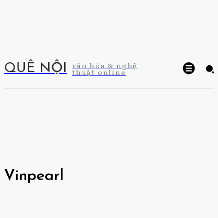
văn hóa & nghệ
QUÊ NỘI
thuật online
Vinpearl