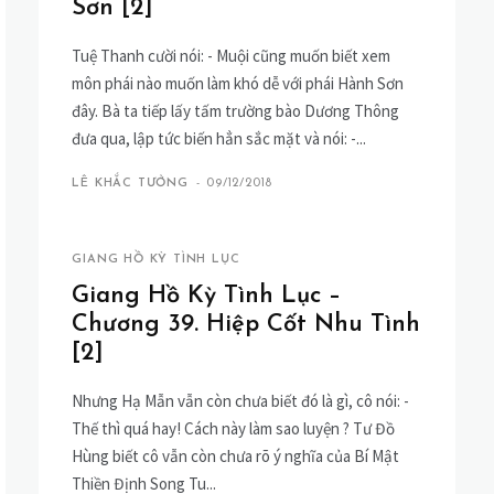
Sơn [2]
Tuệ Thanh cười nói: - Muội cũng muốn biết xem
môn phái nào muốn làm khó dễ với phái Hành Sơn
đây. Bà ta tiếp lấy tấm trường bào Dương Thông
đưa qua, lập tức biến hẳn sắc mặt và nói: -...
LÊ KHẮC TƯỞNG
-
09/12/2018
GIANG HỒ KỲ TÌNH LỤC
Giang Hồ Kỳ Tình Lục –
Chương 39. Hiệp Cốt Nhu Tình
[2]
Nhưng Hạ Mẫn vẫn còn chưa biết đó là gì, cô nói: -
Thế thì quá hay! Cách này làm sao luyện ? Tư Đồ
Hùng biết cô vẫn còn chưa rõ ý nghĩa của Bí Mật
Thiền Định Song Tu...