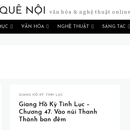
QUÊ NỘI
văn hóa & nghệ thuật onlin
MỤC
VĂN HÓA
NGHỆ THUẬT
SÁNG TÁC
GIANG HỒ KỲ TÌNH LỤC
Giang Hồ Kỳ Tình Lục –
Chương 47. Vào núi Thanh
Thành ban đêm