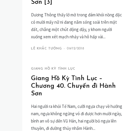
Sơn [3]
Dương Thông thấy lờ mờ trong đám khói nồng đặc
có mười mấy nữ ni đang nằm sóng soài trên mặt
đất, chẳng một chút động đậy, y khom người
xuống xem xét mạch nhảy và hô hấp vài...
LÊ KHẮC TƯỞNG
-
09/12/2018
GIANG HỒ KỲ TÌNH LỤC
Giang Hồ Kỳ Tình Lục –
Chương 40. Chuyến đi Hành
Sơn
Hai người ra khỏi Tế Nam, cưỡi ngựa chạy về hướng
nam, ngựa không ngừng vó đi được hơn mười ngày,
bình an vô sự đến Vũ Hán, hai người bỏ ngựa lên
thuyền, đi đường thủy nhắm Hành...