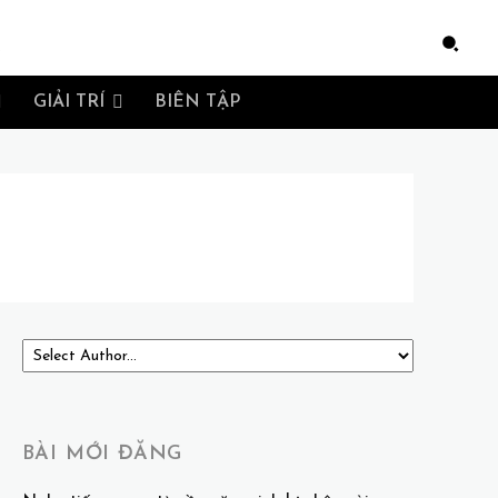
e
GIẢI TRÍ
BIÊN TẬP
BÀI MỚI ĐĂNG