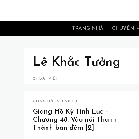
TRANG NHÀ
CHUYÊN 
Lê Khắc Tưởng
24 BÀI VIẾT
GIANG HỒ KỲ TÌNH LỤC
Giang Hồ Kỳ Tình Lục –
Chương 48. Vào núi Thanh
Thành ban đêm [2]