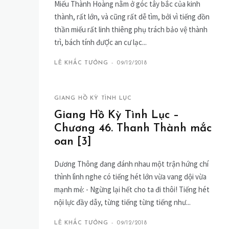
Miếu Thành Hoàng nằm ở góc tây bắc của kinh
thành, rất lớn, và cũng rất dễ tìm, bởi vì tiếng đồn
thần miếu rất linh thiêng phụ trách bảo vệ thành
trì, bách tính đưỢc an cư lạc...
LÊ KHẮC TƯỞNG
-
09/12/2018
GIANG HỒ KỲ TÌNH LỤC
Giang Hồ Kỳ Tình Lục –
Chương 46. Thanh Thành mắc
oan [3]
Dương Thông đang đánh nhau một trận hứng chí
thình lình nghe có tiếng hét lớn vừa vang dội vừa
mạnh mẻ: - Ngừng lại hết cho ta đi thôi! Tiếng hét
nội lực đầy dẫy, từng tiếng từng tiếng như...
LÊ KHẮC TƯỞNG
-
09/12/2018