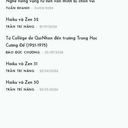
Nghe tiếng vọng từ nền văn minh bị chôn vùi
TUẤN KHANH
-
04/08/2026
Haiku và Zen 32
TRẦN TRÍ NĂNG
-
21/07/2026
Từ Collège de QuiNhon đến trường Trung Học
Cường Để (1921-1975)
ĐÀO ĐỨC CHƯƠNG
-
05/07/2026
Haiku và Zen 31
TRẦN TRÍ NĂNG
-
22/06/2026
Haiku và Zen 30
TRẦN TRÍ NĂNG
-
22/05/2026