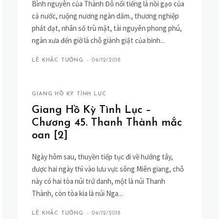
Bình nguyên của Thành Đô nổi tiếng là nồi gạo của
cả nước, ruộng nương ngàn dăm., thương nghiệp
phát đạt, nhân số trù mật, tài nguyên phong phú,
ngàn xưa đến giờ là chỗ giành giật của binh...
LÊ KHẮC TƯỞNG
-
09/12/2018
GIANG HỒ KỲ TÌNH LỤC
Giang Hồ Kỳ Tình Lục –
Chương 45. Thanh Thành mắc
oan [2]
Ngày hôm sau, thuyền tiếp tục đi về hướng tây,
được hai ngày thì vào lưu vực sông Miên giang, chỗ
này có hai tòa núi trứ danh, một là núi Thanh
Thành, còn tòa kia là núi Nga...
LÊ KHẮC TƯỞNG
-
09/12/2018