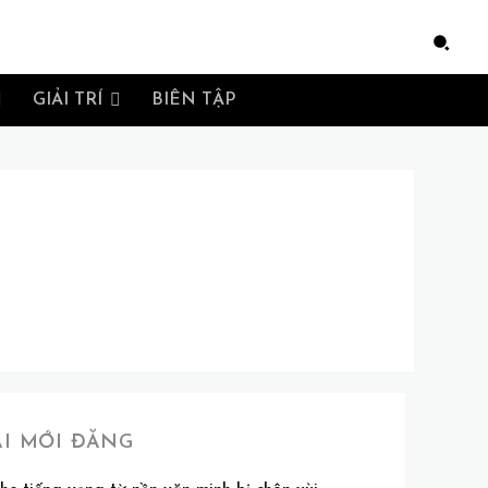
e
GIẢI TRÍ
BIÊN TẬP
ÀI MỚI ĐĂNG