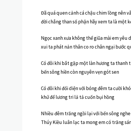
Đã quá quen cảnh cá chậu chim lồng nên vẫ
đời chẳng than số phận hãy xem ta là một kẻ
Ngọc xanh xưa không thể giũa mài em yêu d
xui ta phát nản thân co ro chân ngại bước 
Có đôi khi bắt gặp một làn hương ta thanh t
bến sông hiền còn nguyên vẹn gót sen
Có đôi khi đối diện với bóng đêm ta cười kh
khứ để lương tri lả tả cuốn bụi hồng
Nhiều đêm trăng ngồi lại với bến sông ngh
Thúy Kiều luân lạc ta mong em có trăng sáng