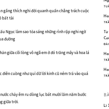
Ng
TU
n gắng thích nghi đời quanh quẩn chẳng trách cuộc
Ha
 bất tài
TR
ấu Ngọc làm sao tỏa sáng những rình rập nghi ngờ
Từ
qua đường
Cư
ĐÀ
hản giữa cõi lòng vô ngã em ở đó trăng mây và hoa lá
Ha
TR
Ha
óc điên cuồng như quỉ dữ lời kinh cũ ném trả vào quá
TR
e nước chảy êm ru dòng lục bát mười lăm năm bước
B
 giữa trời.
Lì