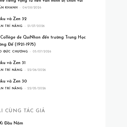
he tiếng vọng từ nền văn minh bị chôn vùi
ẤN KHANH
-
04/08/2026
iku và Zen 32
ẦN TRÍ NĂNG
-
21/07/2026
 Collège de QuiNhon đến trường Trung Học
ờng Để (1921-1975)
O ĐỨC CHƯƠNG
-
05/07/2026
iku và Zen 31
ẦN TRÍ NĂNG
-
22/06/2026
iku và Zen 30
ẦN TRÍ NĂNG
-
22/05/2026
ÀI CÙNG TÁC GIẢ
 Xì Đầu Năm