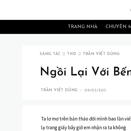
TRANG NHÀ
CHUYÊN 
SÁNG TÁC
THƠ
TRẦN VIẾT DŨNG
Ngồi Lại Với Bế
-
TRẦN VIẾT DŨNG
09/05/2011
Ta lơ mơ trên bản thảo đời mình bao lần viế
lạ trang giấy bây giờ em nhận ra ta không