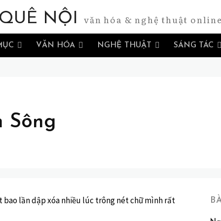
QUÊ NỘI
văn hóa & nghệ thuật onlin
MỤC
VĂN HÓA
NGHỆ THUẬT
SÁNG TÁC
n Sông
t bao lần dập xóa nhiều lúc trông nét chữ mình rất
B