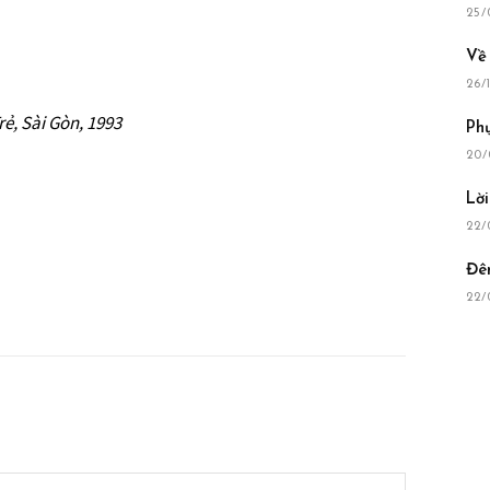
25/
Về
26/
ẻ, Sài Gòn, 1993
Ph
20/
Lờ
22/
Đê
22/