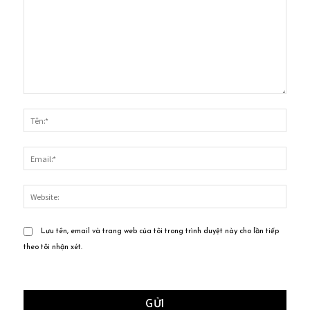
Bình
luận:
Tên:*
Email
Websi
Lưu tên, email và trang web của tôi trong trình duyệt này cho lần tiếp
theo tôi nhận xét.