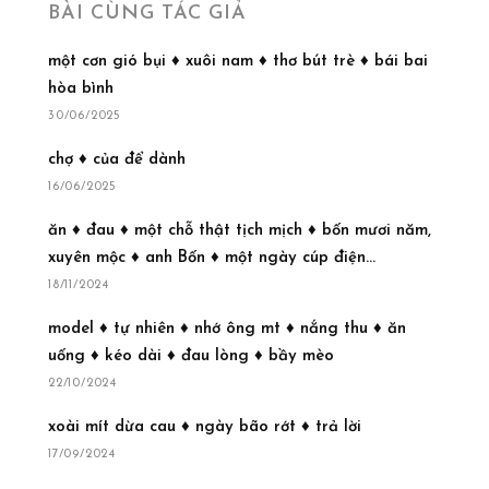
BÀI CÙNG TÁC GIẢ
một cơn gió bụi ♦ xuôi nam ♦ thơ bút trè ♦ bái bai
hòa bình
30/06/2025
chợ ♦ của để dành
16/06/2025
ăn ♦ đau ♦ một chỗ thật tịch mịch ♦ bốn mươi năm,
xuyên mộc ♦ anh Bốn ♦ một ngày cúp điện...
18/11/2024
model ♦ tự nhiên ♦ nhớ ông mt ♦ nắng thu ♦ ăn
uống ♦ kéo dài ♦ đau lòng ♦ bầy mèo
22/10/2024
xoài mít dừa cau ♦ ngày bão rớt ♦ trả lời
17/09/2024