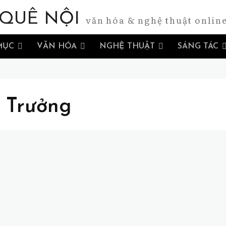
QUÊ NỘI
văn hóa & nghệ thuật onlin
MỤC
VĂN HÓA
NGHỆ THUẬT
SÁNG TÁC
 Trưởng