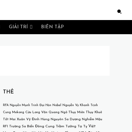
e
GIẢI TRÍ
BIÊN TẬP
THẺ
RFA
Nguyễn Mạnh Trinh
Đại Hàn
Nobel
Nguyễn Vy Khanh
Trịnh
Mekong
Cửu Long
Văn Quang
Ngô Thụy Miên
Thụy Khuê
Cung
Tết
Mai Xuân Vỹ
Đinh Hùng
Nguyên Sa
Dương Nghiễm Mậu
Việt
RFI
Trường Sa
Biển Đông
Cung Trầm Tưởng
Tạ Tỵ