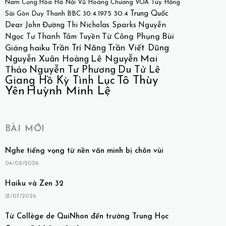
Nam Cọng Hòa
Hà Nội
Vũ Hoàng Chương
VOA
Túy Hồng
30.4
Trung Quốc
Sài Gòn
Duy Thanh
BBC
30.4.1975
Dear John
Đường Thi
Nicholas Sparks
Nguyễn
Bùi
Từ Công Phụng
Ngọc Tư
Thanh Tâm Tuyền
Giáng
haiku
Trần Trí Năng
Trần Viết Dũng
Lê Nguyễn
Mai
Nguyễn Xuân Hoàng
Nguyễn Tư Phương
Du Tử Lê
Thảo
Tô Thùy
Giang Hồ Kỳ Tình Lục
Huỳnh Minh Lệ
Yên
BÀI MỚI
Nghe tiếng vọng từ nền văn minh bị chôn vùi
04/08/2026
Haiku và Zen 32
21/07/2026
Từ Collège de QuiNhon đến trường Trung Học