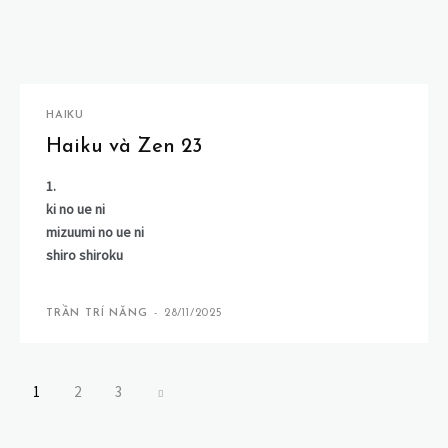
HAIKU
Haiku và Zen 23
1.
ki no ue ni
mizuumi no ue ni
shiro shiroku
TRẦN TRÍ NĂNG
-
28/11/2025
1
2
3