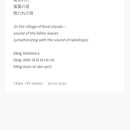
落葉の音
雨だれの音
(in the village of food stands—
sound of the fallen leaves
symphonizing with the sound of raindrops)
(làng Yataimura
từng chiếc lá lả tả rơi rơi
tiếng mưa rơi xào xạc!)
TRẦN TRÍ NĂNG
-
22/06/2026