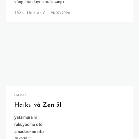
vòng hóa duyên buổi sáng)
TRẦN TRÍ NĂNG
-
21/07/2026
HAIKU
Haiku và Zen 31
yataimura ni
rakuyoo no oto
amadare no oto
屋台村に