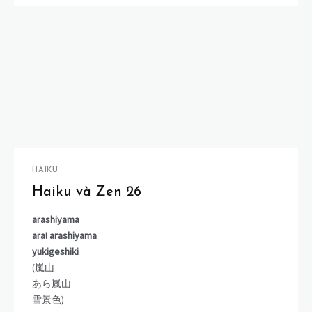
HAIKU
Haiku và Zen 26
arashiyama
ara! arashiyama
yukigeshiki
(嵐山
あら嵐山
雪景色)