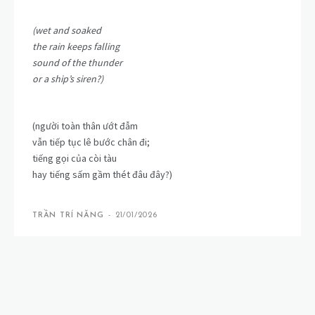
(wet and soaked
the rain keeps falling
sound of the thunder
or a ship’s siren?)
(người toàn thân ướt đẫm
vẫn tiếp tục lê bước chân đi;
tiếng gọi của còi tàu
hay tiếng sấm gầm thét đâu đây?)
TRẦN TRÍ NĂNG
-
21/01/2026