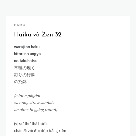
HAIKU
Haiku và Zen 32
waraji no haku
hitori no angya
no takuhatsu
草鞋の履く
独りの行脚
の托鉢
(a lone pilgrim
wearing straw sandals—
an alms-begging round)
(vị sư thư thả bước
chân đi với đôi dép bằng rơm—