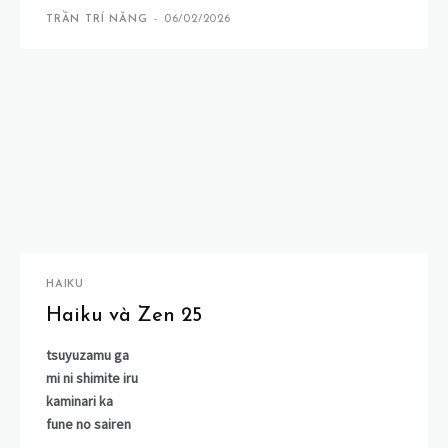
TRẦN TRÍ NĂNG
-
06/02/2026
HAIKU
Haiku và Zen 25
tsuyuzamu ga
mi ni shimite iru
kaminari ka
fune no sairen