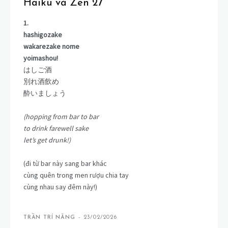
Haiku và Zen 27
1.
hashigozake
wakarezake nome
yoimashou!
はしご酒
別れ酒飲め
酔いましょう
(hopping from bar to bar
to drink farewell sake
let’s get drunk!)
(đi từ bar này sang bar khác
cùng quên trong men rượu chia tay
cùng nhau say đêm này!)
TRẦN TRÍ NĂNG
-
23/02/2026