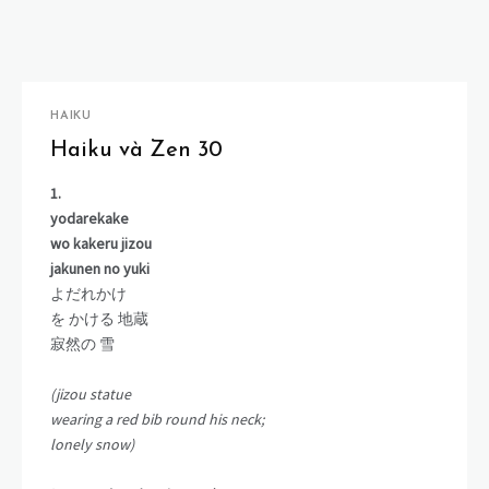
HAIKU
Haiku và Zen 30
1.
yodarekake
wo kakeru jizou
jakunen no yuki
よだれかけ
を かける 地蔵
寂然の 雪
(jizou statue
wearing a red bib round his neck;
lonely snow)