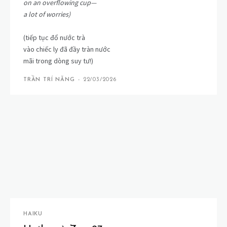
on an overflowing cup—
a lot of worries)
(tiếp tục đổ nước trà
vào chiếc ly đã đầy tràn nước
mãi trong dòng suy tư!)
TRẦN TRÍ NĂNG
-
22/03/2026
HAIKU