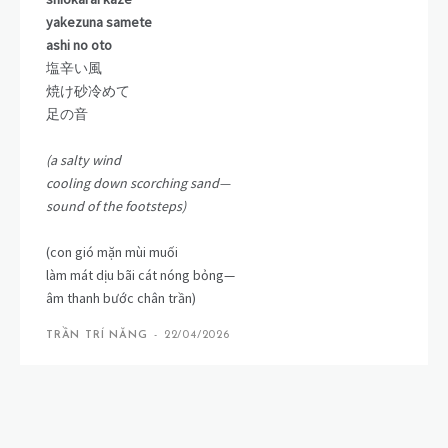
yakezuna samete
ashi no oto
塩辛い風
焼け砂冷めて
足の音
(a salty wind
cooling down scorching sand—
sound of the footsteps)
(con gió mặn mùi muối
làm mát dịu bãi cát nóng bỏng—
âm thanh bước chân trần)
TRẦN TRÍ NĂNG
-
22/04/2026