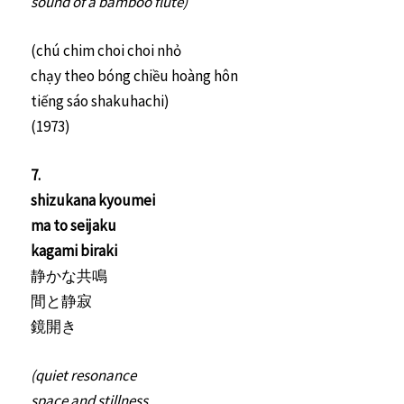
sound of a bamboo flute)
(chú chim choi choi nhỏ
chạy theo bóng chiều hoàng hôn
tiếng sáo shakuhachi)
(1973)
7.
shizukana kyoumei
ma to seijaku
kagami biraki
静かな共鳴
間と静寂
鏡開き
(quiet resonance
space and stillness