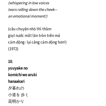
(whispering in low voices
tears rolling down the cheek—
an emotional moment!)
(câu chuyện nhỏ thì thầm
giọt nước mắt lăn tròn trên má
cảm động- lại càng cảm động hơn!)
(1972)
10.
yuuyake no
komichi wo aruki
hanaakari
夕暮れの
小道を 歩く
花明かり