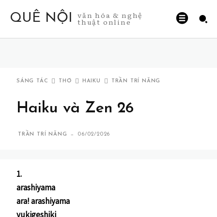
văn hóa & nghệ
QUÊ NỘI
thuật online
SÁNG TÁC
THƠ
HAIKU
TRẦN TRÍ NĂNG
Haiku và Zen 26
-
TRẦN TRÍ NĂNG
06/02/2026
1.
arashiyama
ara! arashiyama
yukigeshiki