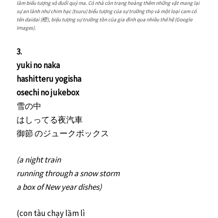
làm biểu tượng xô đuổi quỷ ma. Có nhà còn trang hoàng thêm những vật mang lại
sự an lành như chim hạc (tsuru) biểu tượng của sự trường thọ và một loại cam có
tên daidai (橙), biệu tượng sự trường tồn của gia đình qua nhiều thế hệ (Google
Images).
3.
yuki no naka
hashitteru yogisha
osechi no jukebox
雪の中
はしってる夜汽車
御節 のジュークボックス
(a night train
running through a snow storm
a box of New year dishes)
(con tàu chạy lầm lì