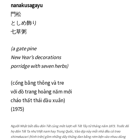
nanakusagayu
門松
としめ飾り
七草粥
(a gate pine
New Year’s decorations
porridge with seven herbs)
(cổng bằng thông và tre
với đồ trang hoàng năm mới
cháo thất thái đầu xuân)
(1975)
Người Nhật bắt đầu đón Tết cùng môt lượt với Tết Tây từ tháng năm 1873. Trước đó
họ đón Tết Ta như VIệt nam hay Trung Quốc, Vào dịp này mỗi nhà đều có treo
shimekazari (hình trên) gồm những dây thừng đan bằng rơm bện vào nhau dùng