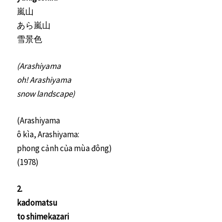
嵐山
あら嵐山
雪景色
(Arashiyama
oh! Arashiyama
snow landscape)
(Arashiyama
ô kìa, Arashiyama:
phong cảnh của mùa đông)
(1978)
2.
kadomatsu
to shimekazari