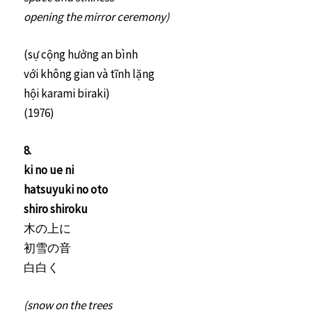
opening the mirror ceremony)
(sự cộng hưởng an bình
với không gian và tĩnh lặng
hội karami biraki)
(1976)
8.
ki no ue ni
hatsuyuki no oto
shiro shiroku
木の上に
初雪の音
白白く
(snow on the trees