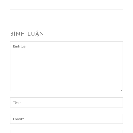
BÌNH LUẬN
Bình
luận:
Tên:*
Email
Websi