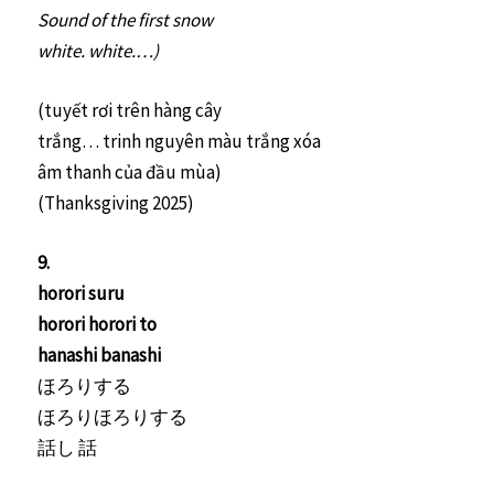
Sound of the first snow
white. white.…)
(tuyết rơi trên hàng cây
trắng… trinh nguyên màu trắng xóa
âm thanh của đầu mùa)
(Thanksgiving 2025)
9.
horori suru
horori horori to
hanashi banashi
ほろりする
ほろりほろりする
話し 話