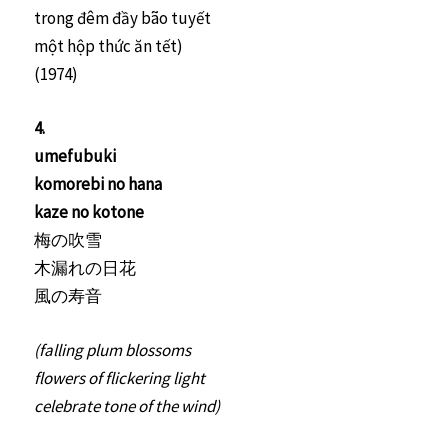
trong đêm đầy bão tuyết
một hộp thức ăn tết)
(1974)
4.
umefubuki
komorebi no hana
kaze no kotone
梅の吹雪
木漏れの日花
風の寿音
(falling plum blossoms
flowers of flickering light
celebrate tone of the wind)