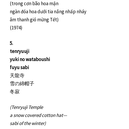
(trong cơn bão hoa mận
ngàn đóa hoa dưới tia nắng nhấp nháy
âm thanh gió mừng Tết)
(1974)
5.
tenryuuji
yuki no wataboushi
fuyu sabi
天龍寺
雪の綿帽子
冬寂
(Tenryuji Temple
a snow covered cotton hat—
sabi of the winter)