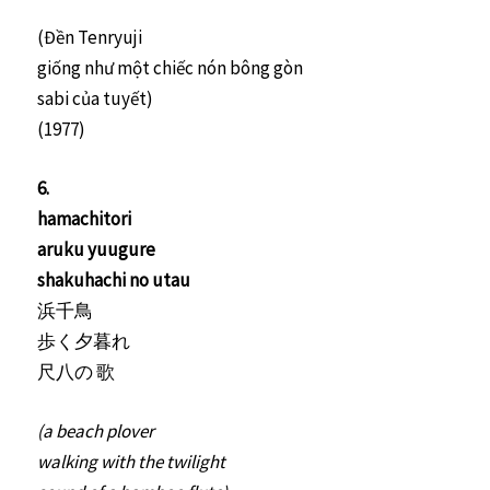
(Đền Tenryuji
giống như một chiếc nón bông gòn
sabi của tuyết)
(1977)
6.
hamachitori
aruku yuugure
shakuhachi no utau
浜千鳥
歩く夕暮れ
尺八の 歌
(a beach plover
walking with the twilight