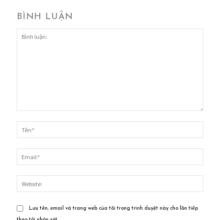
BÌNH LUẬN
Bình
luận:
Tên:*
Email
Websi
Lưu tên, email và trang web của tôi trong trình duyệt này cho lần tiếp
theo tôi nhận xét.