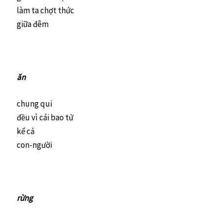
làm ta chợt thức
giữa đêm
ăn
chung qui
đều vì cái bao tử
kể cả
con-người
rừng