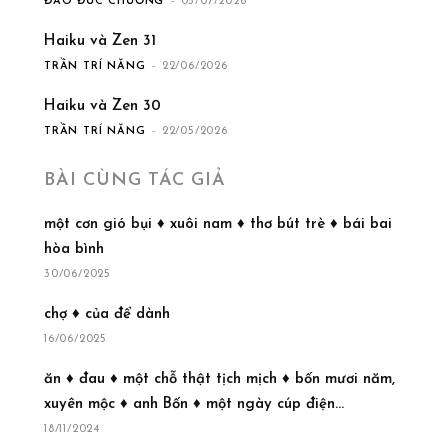
ĐÀO ĐỨC CHƯƠNG
-
05/07/2026
Haiku và Zen 31
TRẦN TRÍ NĂNG
-
22/06/2026
Haiku và Zen 30
TRẦN TRÍ NĂNG
-
22/05/2026
BÀI CÙNG TÁC GIẢ
một cơn gió bụi ♦ xuôi nam ♦ thơ bút trè ♦ bái bai
hòa bình
30/06/2025
chợ ♦ của để dành
16/06/2025
ăn ♦ đau ♦ một chỗ thật tịch mịch ♦ bốn mươi năm,
xuyên mộc ♦ anh Bốn ♦ một ngày cúp điện...
18/11/2024