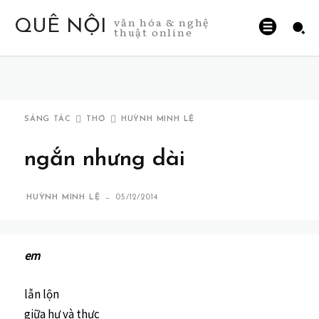
văn hóa & nghệ
QUÊ NỘI
thuật online
SÁNG TÁC
THƠ
HUỲNH MINH LỆ
ngắn nhưng dài
-
HUỲNH MINH LỆ
05/12/2014
em
lẫn lộn
giữa hư và thực