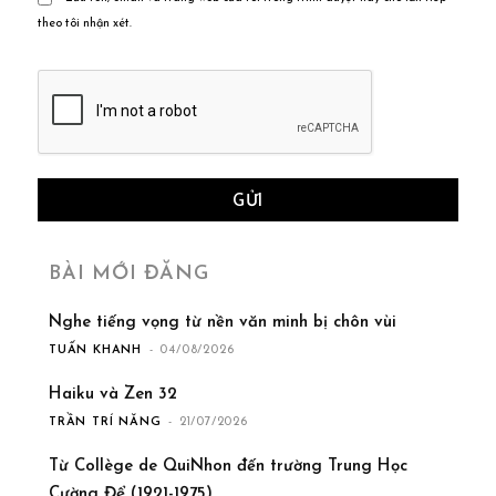
theo tôi nhận xét.
BÀI MỚI ĐĂNG
Nghe tiếng vọng từ nền văn minh bị chôn vùi
TUẤN KHANH
-
04/08/2026
Haiku và Zen 32
TRẦN TRÍ NĂNG
-
21/07/2026
Từ Collège de QuiNhon đến trường Trung Học
Cường Để (1921-1975)