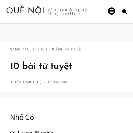
văn hóa & nghệ
QUÊ NỘI
thuật online
SÁNG TÁC
THƠ
HUỲNH MINH LỆ
10 bài tứ tuyệt
-
HUỲNH MINH LỆ
08/08/2014
Nhổ Cỏ
Cỏ dại mọc đầy vườn