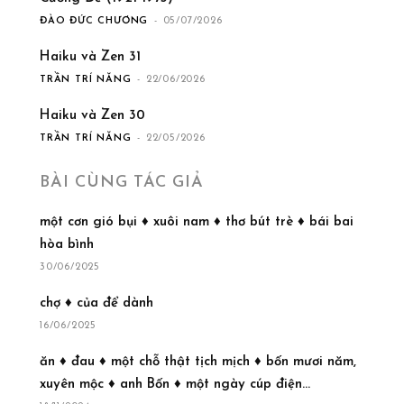
ĐÀO ĐỨC CHƯƠNG
-
05/07/2026
Haiku và Zen 31
TRẦN TRÍ NĂNG
-
22/06/2026
Haiku và Zen 30
TRẦN TRÍ NĂNG
-
22/05/2026
BÀI CÙNG TÁC GIẢ
một cơn gió bụi ♦ xuôi nam ♦ thơ bút trè ♦ bái bai
hòa bình
30/06/2025
chợ ♦ của để dành
16/06/2025
ăn ♦ đau ♦ một chỗ thật tịch mịch ♦ bốn mươi năm,
xuyên mộc ♦ anh Bốn ♦ một ngày cúp điện...