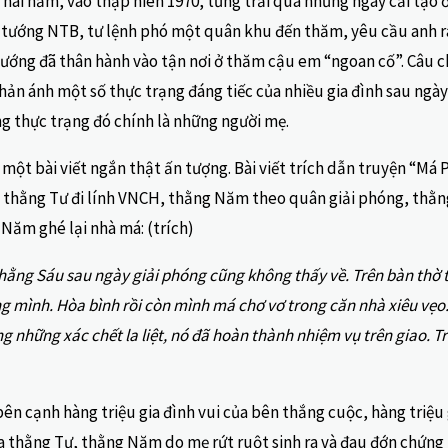
hai năm, vào thập niên 1970, từng trải qua những ngày cải tạo 
u tướng NTB, tư lệnh phó một quân khu đến thăm, yêu cầu anh ra 
tướng đã thân hành vào tận nơi ở thăm cậu em “ngoan cố”. Câu c
ản ánh một số thực trạng đáng tiếc của nhiều gia đình sau ngày 3
g thực trạng đó chính là những người mẹ.
 một bài viết ngắn thật ấn tượng. Bài viết trích dẫn truyện “M
i, thằng Tư đi lính VNCH, thằng Năm theo quân giải phóng, thằ
 Năm ghé lại nhà má: (trích)
 thằng Sáu sau ngày giải phóng cũng không thấy về. Trên bàn thờ
ng mình. Hòa bình rồi còn mình má chơ vơ trong căn nhà xiêu vẹo
hững xác chết la liệt, nó đã hoàn thành nhiệm vụ trên giao. Tr
ên cạnh hàng triệu gia đình vui của bên thắng cuộc, hàng triệu
 thằng Tư, thằng Năm do mẹ rứt ruột sinh ra và đau đớn chứng 