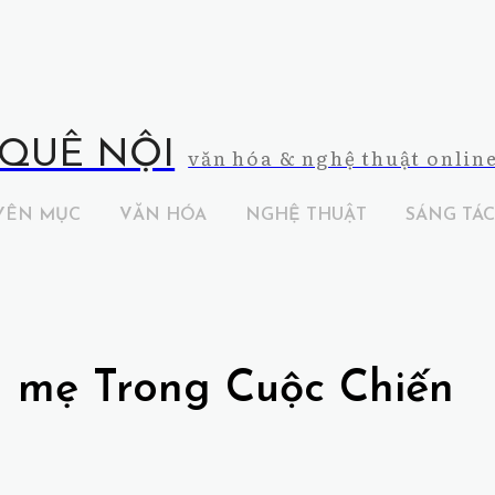
QUÊ NỘI
văn hóa & nghệ thuật onlin
YÊN MỤC
VĂN HÓA
NGHỆ THUẬT
SÁNG TÁC
 mẹ Trong Cuộc Chiến