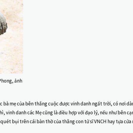
 Phong, ảnh
 bà mẹ của bên thắng cuộc được vinh danh ngất trời, có nơi dàn
thì, vinh danh các Mẹ cũng là điều hợp với đạo lý, nếu như bên c
uét bụi trên cái bàn thờ của thằng con tử sĩ VNCH hay tựa cửa 