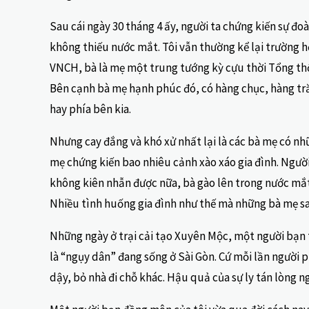
Sau cái ngày 30 tháng 4 ấy, người ta chứng kiến sự đoà
không thiếu nước mắt. Tôi vẫn thường kể lại trường 
VNCH, bà là mẹ một trung tướng kỳ cựu thời Tổng thốn
Bên cạnh bà mẹ hạnh phúc đó, có hàng chục, hàng tr
hay phía bên kia.
Nhưng cay đắng và khó xử nhất lại là các bà mẹ có nh
mẹ chứng kiến bao nhiêu cảnh xào xáo gia đình. Người
không kiên nhẫn được nữa, bà gào lên trong nước mắt
Nhiều tình huống gia đình như thế mà những bà mẹ sau
Những ngày ở trại cải tạo Xuyên Mộc, một người bạn t
là “ngụy dân” đang sống ở Sài Gòn. Cứ mỗi lần người 
dậy, bỏ nhà đi chỗ khác. Hậu quả của sự ly tán lòng n