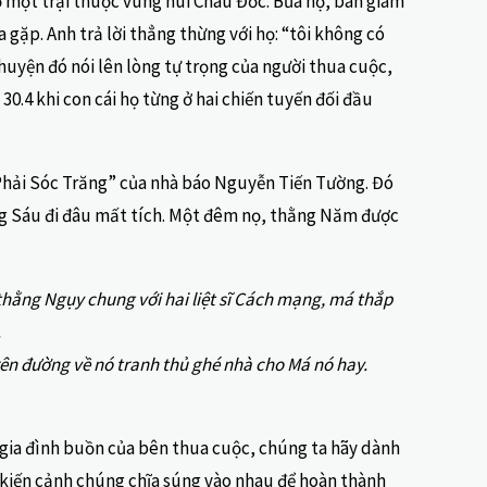
ở một trại thuộc vùng núi Châu Đốc. Bữa nọ, ban giám
gặp. Anh trả lời thẳng thừng với họ: “tôi không có
huyện đó nói lên lòng tự trọng của người thua cuộc,
0.4 khi con cái họ từng ở hai chiến tuyến đối đầu
á Phải Sóc Trăng” của nhà báo Nguyễn Tiến Tường. Đó
ng Sáu đi đâu mất tích. Một đêm nọ, thằng Năm được
 thằng Ngụy chung với hai liệt sĩ Cách mạng, má thắp
.
ên đường về nó tranh thủ ghé nhà cho Má nó hay.
 gia đình buồn của bên thua cuộc, chúng ta hãy dành
kiến cảnh chúng chĩa súng vào nhau để hoàn thành