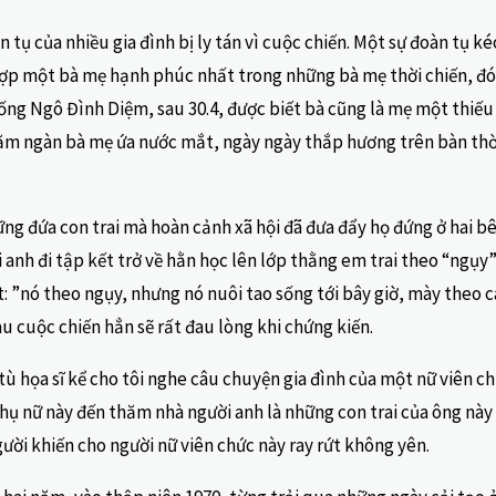
n tụ của nhiều gia đình bị ly tán vì cuộc chiến. Một sự đoàn tụ k
hợp một bà mẹ hạnh phúc nhất trong những bà mẹ thời chiến, đó 
g Ngô Đình Diệm, sau 30.4, được biết bà cũng là mẹ một thiếu t
ăm ngàn bà mẹ ứa nước mắt, ngày ngày thắp hương trên bàn thờ 
ững đứa con trai mà hoàn cảnh xã hội đã đưa đẩy họ đứng ở hai b
 anh đi tập kết trở về hằn học lên lớp thằng em trai theo “ngụy
: ”nó theo ngụy, nhưng nó nuôi tao sống tới bây giờ, mày theo 
 cuộc chiến hẳn sẽ rất đau lòng khi chứng kiến.
ù họa sĩ kể cho tôi nghe câu chuyện gia đình của một nữ viên c
phụ nữ này đến thăm nhà người anh là những con trai của ông nà
gười khiến cho người nữ viên chức này ray rứt không yên.