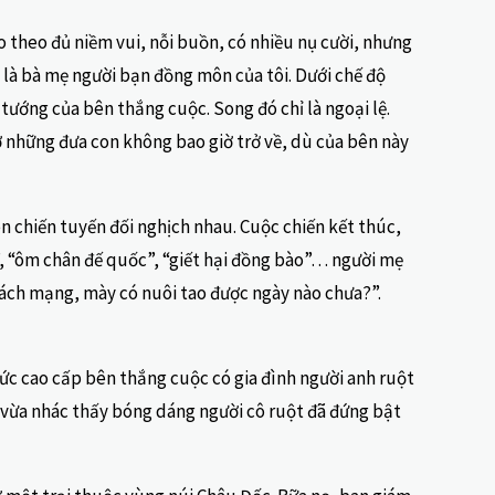
éo theo đủ niềm vui, nỗi buồn, có nhiều nụ cười, nhưng
là bà mẹ người bạn đồng môn của tôi. Dưới chế độ
ướng của bên thắng cuộc. Song đó chỉ là ngoại lệ.
những đưa con không bao giờ trở về, dù của bên này
ên chiến tuyến đối nghịch nhau. Cuộc chiến kết thúc,
”, “ôm chân đế quốc”, “giết hại đồng bào”… người mẹ
cách mạng, mày có nuôi tao được ngày nào chưa?”.
hức cao cấp bên thắng cuộc có gia đình người anh ruột
y vừa nhác thấy bóng dáng người cô ruột đã đứng bật