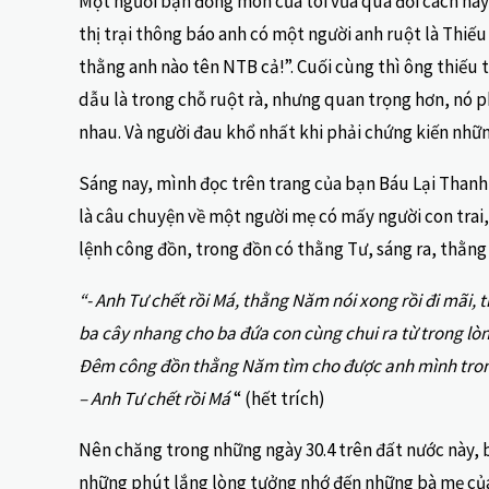
Một người bạn đồng môn của tôi vừa qua đời cách nay 
thị trại thông báo anh có một người anh ruột là Thiế
thằng anh nào tên NTB cả!”. Cuối cùng thì ông thiếu 
dẫu là trong chỗ ruột rà, nhưng quan trọng hơn, nó ph
nhau. Và người đau khổ nhất khi phải chứng kiến nhữn
Sáng nay, mình đọc trên trang của bạn Báu Lại Thanh
là câu chuyện về một người mẹ có mấy người con tra
lệnh công đồn, trong đồn có thằng Tư, sáng ra, thằng
“- Anh Tư chết rồi Má, thằng Năm nói xong rồi đi mãi,
ba cây nhang cho ba đứa con cùng chui ra từ trong lò
Đêm công đồn thằng Năm tìm cho được anh mình trong n
– Anh Tư chết rồi Má
“ (hết trích)
Nên chăng trong những ngày 30.4 trên đất nước này, b
những phút lắng lòng tưởng nhớ đến những bà mẹ của