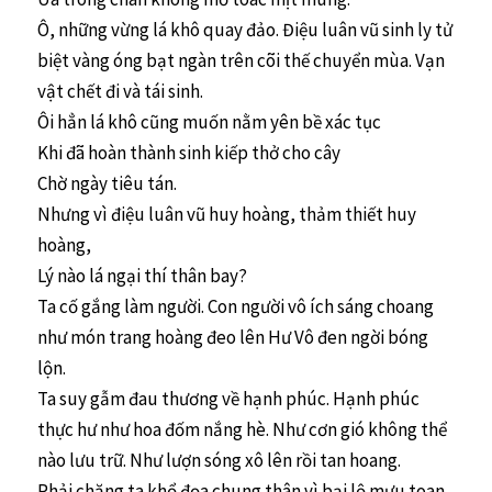
Ô, những vừng lá khô quay đảo. Điệu luân vũ sinh ly tử
biệt vàng óng bạt ngàn trên cõi thế chuyển mùa. Vạn
vật chết đi và tái sinh.
Ôi hẳn lá khô cũng muốn nằm yên bề xác tục
Khi đã hoàn thành sinh kiếp thở cho cây
Chờ ngày tiêu tán.
Nhưng vì điệu luân vũ huy hoàng, thảm thiết huy
hoàng,
Lý nào lá ngại thí thân bay?
Ta cố gắng làm người. Con người vô ích sáng choang
như món trang hoàng đeo lên Hư Vô đen ngời bóng
lộn.
Ta suy gẫm đau thương về hạnh phúc. Hạnh phúc
thực hư như hoa đốm nắng hè. Như cơn gió không thể
nào lưu trữ. Như lượn sóng xô lên rồi tan hoang.
Phải chăng ta khổ đọa chung thân vì bại lộ mưu toan