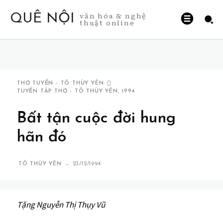
văn hóa & nghệ
QUÊ NỘI
thuật online
THƠ TUYỂN - TÔ THÙY YÊN
TUYỂN TẬP THƠ - TÔ THÙY YÊN, 1994
Bất tận cuộc đời hung
hãn đó
-
TÔ THÙY YÊN
23/12/1994
Tặng Nguyễn Thị Thụy Vũ