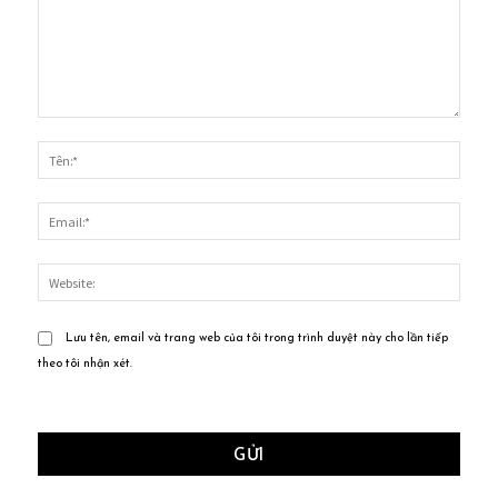
Bình
luận:
Tên:*
Email
Websi
Lưu tên, email và trang web của tôi trong trình duyệt này cho lần tiếp
theo tôi nhận xét.