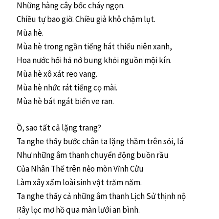
Những hàng cây bốc cháy ngọn.
Chiều tự bao giờ. Chiều già khô chậm lụt.
Mùa hè.
Mùa hè trong ngần tiếng hát thiếu niên xanh,
Hoa nước hối hả nở bung khỏi nguồn mội kín.
Mùa hè xô xát reo vang.
Mùa hè nhức rát tiếng cọ mài.
Mùa hè bát ngát biển ve ran.
Ồ, sao tất cả lặng trang?
Ta nghe thấy bước chân ta lặng thầm trên sỏi, lá
Như những âm thanh chuyển động buồn rầu
Của Nhân Thế trên nẻo mòn Vĩnh Cửu
Làm xây xẩm loài sinh vật trăm năm.
Ta nghe thấy cả những âm thanh Lịch Sử thịnh nộ
Rây lọc mơ hồ qua màn lưới an bình.