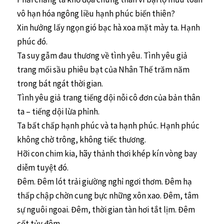
vô hạn hóa ngông liều hạnh phúc biến thiên?
Xin hưởng lấy ngọn gió bạc hà xoa mặt mày ta. Hạnh
phúc đó.
Ta suy gẫm đau thương về tình yêu. Tình yêu giả
trang mối sầu phiêu bạt của Nhân Thế trăm năm
trong bát ngát thời gian.
Tình yêu giả trang tiếng dội nỗi cô đơn của bản thân
ta – tiếng dội lừa phỉnh.
Ta bất chấp hạnh phúc và ta hạnh phúc. Hạnh phúc
không chờ trông, không tiếc thương.
Hỡi con chim kia, hãy thảnh thơi khép kín vòng bay
diễm tuyệt đó.
Đêm. Đêm lót trải giường nghỉ ngơi thơm. Đêm hạ
thấp chập chờn cung bực những xôn xao. Đêm, tâm
sự nguôi ngoai. Đêm, thời gian tàn hơi tắt lịm. Đêm
cốt tủy đêm.