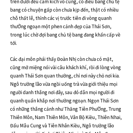
trên dưới đều cảm kích vô cùng, có điều bang chủ tệ
bang có chuyện gấp còn chưa kịp đến, thật có nhiều
chỗ thất lễ, thỉnh các vị trước tiên đi vòng quanh
thưỞng ngoạn một phen cảnh đẹp của Thái Sơn,
trong lúc chờ đợi bang chủ tệ bang đang khẩn cấp về
tới.
Các đại môn phái thấy Đoàn Nhị còn chưa có mặt,
cũng mở miệng nói vài câu khách khí, rồi đi lòng vòng
quanh Thái Sơn quan thưởng, chỉ nơi này chỏ nơi kia.
Ngô trưởng lão vừa ngồi uống trà vừa giới thiệu mọi
người danh thắng nơi đây, sau đó dẫn mọi người đi
quanh quẩn khắp nơi thưởng ngoạn. Ngọn Thái Sơn
có những thắng cảnh như Thăng Tiên PhưỜng, Trung
Thiên Môn, Nam Thiên Môn, Vân Bộ Kiều, Thiên Nhai,
Đẩu Mẫu Cung và Tiên Nhân Kiều, Ngô trưởng lão