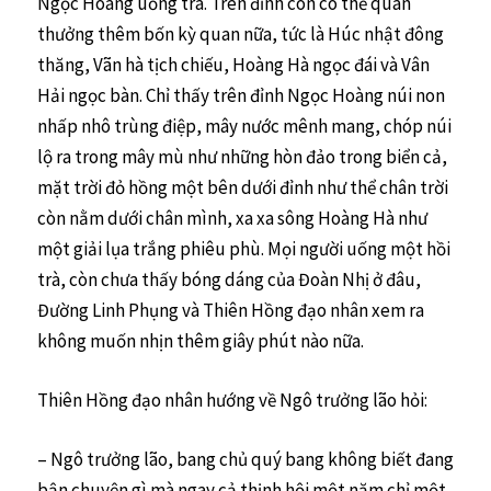
Ngọc Hoàng uống trà. Trên đỉnh còn có thể quan
thưởng thêm bốn kỳ quan nữa, tức là Húc nhật đông
thăng, Vãn hà tịch chiếu, Hoàng Hà ngọc đái và Vân
Hải ngọc bàn. Chỉ thấy trên đỉnh Ngọc Hoàng núi non
nhấp nhô trùng điệp, mây nước mênh mang, chóp núi
lộ ra trong mây mù như những hòn đảo trong biển cả,
mặt trời đỏ hồng một bên dưới đỉnh như thể chân trời
còn nằm dưới chân mình, xa xa sông Hoàng Hà như
một giải lụa trắng phiêu phù. Mọi người uống một hồi
trà, còn chưa thấy bóng dáng của Đoàn Nhị ở đâu,
Đường Linh Phụng và Thiên Hồng đạo nhân xem ra
không muốn nhịn thêm giây phút nào nữa.
Thiên Hồng đạo nhân hướng về Ngô trưởng lão hỏi:
– Ngô trưởng lão, bang chủ quý bang không biết đang
bận chuyện gì mà ngay cả thịnh hội một năm chỉ một