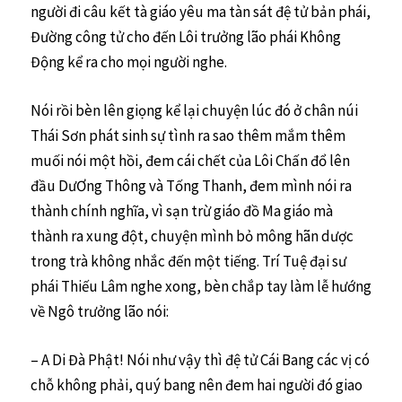
người đi câu kết tà giáo yêu ma tàn sát đệ tử bản phái,
Đường công tử cho đến Lôi trưởng lão phái Không
Động kể ra cho mọi người nghe.
Nói rồi bèn lên giọng kể lại chuyện lúc đó ở chân núi
Thái Sơn phát sinh sự tình ra sao thêm mắm thêm
muối nói một hồi, đem cái chết của Lôi Chấn đổ lên
đầu DưƠng Thông và Tống Thanh, đem mình nói ra
thành chính nghĩa, vì sạn trừ giáo đồ Ma giáo mà
thành ra xung đột, chuyện mình bỏ mông hãn dược
trong trà không nhắc đến một tiếng. Trí Tuệ đại sư
phái Thiếu Lâm nghe xong, bèn chắp tay làm lễ hướng
về Ngô trưởng lão nói:
– A Di Đà Phật! Nói như vậy thì đệ tử Cái Bang các vị có
chỗ không phải, quý bang nên đem hai người đó giao