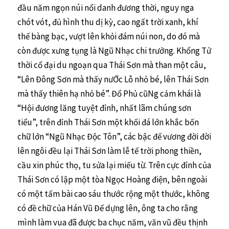
đầu năm ngọn núi nổi danh đương thời, nguy nga
chót vót, đủ hình thu dị kỳ, cao ngất trời xanh, khí
thế bàng bạc, vượt lên khỏi đám núi non, do đó mà
còn được xưng tụng là Ngũ Nhạc chi trưởng. Khổng Tử
thời cổ đại du ngoạn qua Thái Sơn mà than một câu,
“Lên Đông Sơn mà thấy nưỚc Lỗ nhỏ bé, lên Thái Sơn
mà thấy thiên hạ nhỏ bé”. Đổ Phủ cũNg cảm khái là
“Hội đương lăng tuyệt đỉnh, nhất lãm chúng sơn
tiểu”, trên đỉnh Thái Sơn một khối đá lớn khắc bốn
chữ lớn “Ngũ Nhạc Độc Tôn”, các bậc đế vương đời đời
lên ngôi đều lại Thái Sơn làm lễ tế trời phong thiền,
cầu xin phúc thọ, tu sửa lại miếu từ. Trên cực đỉnh của
Thái Sơn có lập một tòa Ngọc Hoàng điện, bên ngoài
có một tấm bài cao sáu thước rộng một thước, không
có đề chữ của Hán Vũ Đế dựng lên, ông ta cho rằng
mình làm vua đã được ba chục năm, văn vũ đều thịnh