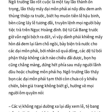
Ngô trưởng lão rốt cuộc là một tay lão thành ổn
trọng, lão thấy mấy đại môn phái ai nấy đều đem anh
thùng thiệp ra trước, biết họ muốn tiên lễ hậu binh,
bèn cũng lấy lễ tương đãi, truyền lệnh mọi người bày
tiệc trà trên Ngọc Hoàng đỉnh. Đệ tử Cái Bang trước
giờ vẫn ngồi bệch ra đất, vì vậy đành phải khiêng mấy
hòn đá đem lại làm chỗ ngồi, bày biện trà nước cho
các đại môn phái, bởi nhân số quá đông, các đệ tử bối
phận thấp không cách nào chiêu đãi được, bọn họ
cũng chẳng màng, đứng hết phía sau mấy người lãnh
đầu hoặc chưởng môn phái họ. Ngô trưởng lão thấy
bọn các đại môn phái tạm thời còn chưa có y khiêu
chiến, bèn giả trang không biết gì, hướng về mọi
người ôm quyền nói:
– Các vị không ngại đường xa lại đây xem lễ, tệ bang