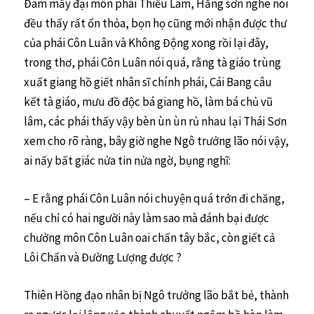
Đám mấy đại môn phái Thiếu Lâm, Hằng sơn nghe nói
đều thấy rất ổn thỏa, bọn họ cũng mới nhận được thư
của phái Côn Luân và Không Động xong rồi lại đây,
trong thơ, phái Côn Luân nói quá, rằng tà giáo trùng
xuất giang hồ giết nhân sĩ chính phái, Cái Bang câu
kết tà giáo, mưu đồ độc bá giang hồ, làm bá chủ vũ
lâm, các phái thấy vậy bèn ùn ùn rủ nhau lại Thái Sơn
xem cho rõ ràng, bây giờ nghe Ngô trưởng lão nói vậy,
ai nấy bất giác nửa tin nửa ngờ, bụng nghĩ:
– E rằng phái Côn Luân nói chuyện quá trớn đi chăng,
nếu chỉ có hai người này làm sao mà đánh bại được
chưởng môn Côn Luân oai chấn tây bắc, còn giết cả
Lôi Chấn và Đường Lượng được ?
Thiên Hồng đạo nhân bị Ngô trưởng lão bắt bẻ, thành