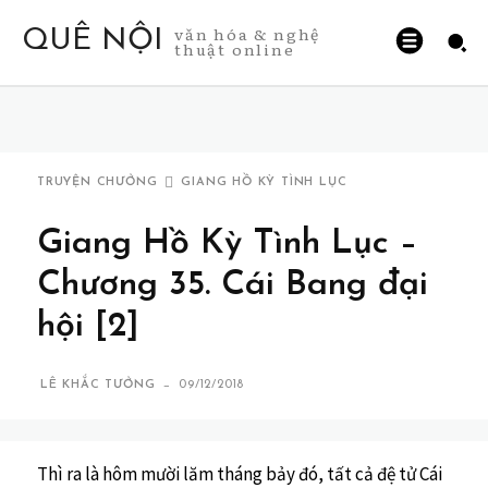
văn hóa & nghệ
QUÊ NỘI
thuật online
TRUYỆN CHƯỞNG
GIANG HỒ KỲ TÌNH LỤC
Giang Hồ Kỳ Tình Lục –
Chương 35. Cái Bang đại
hội [2]
-
LÊ KHẮC TƯỞNG
09/12/2018
Thì ra là hôm mười lăm tháng bảy đó, tất cả đệ tử Cái