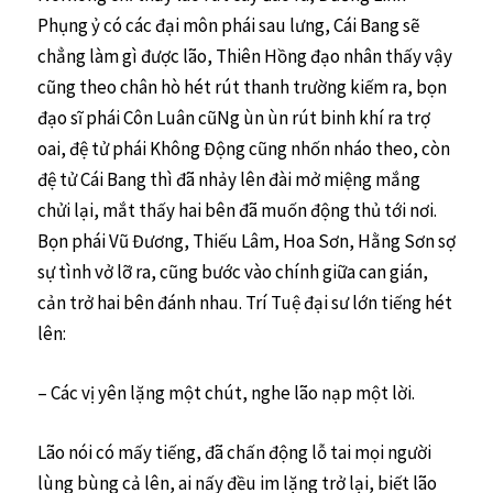
Phụng ỷ có các đại môn phái sau lưng, Cái Bang sẽ
chẳng làm gì được lão, Thiên Hồng đạo nhân thấy vậy
cũng theo chân hò hét rút thanh trường kiếm ra, bọn
đạo sĩ phái Côn Luân cũNg ùn ùn rút binh khí ra trợ
oai, đệ tử phái Không Động cũng nhốn nháo theo, còn
đệ tử Cái Bang thì đã nhảy lên đài mở miệng mắng
chửi lại, mắt thấy hai bên đã muốn động thủ tới nơi.
Bọn phái Vũ Đương, Thiếu Lâm, Hoa Sơn, Hằng Sơn sợ
sự tình vở lỡ ra, cũng bước vào chính giữa can gián,
cản trở hai bên đánh nhau. Trí Tuệ đại sư lớn tiếng hét
lên:
– Các vị yên lặng một chút, nghe lão nạp một lời.
Lão nói có mấy tiếng, đã chấn động lỗ tai mọi người
lùng bùng cả lên, ai nấy đều im lặng trở lại, biết lão