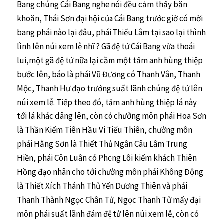
Bang chúng Cái Bang nghe nói đều cảm thấy băn
khoăn, Thái Sơn đại hội của Cái Bang trước giờ có mời
bang phái nào lại đâu, phái Thiếu Lâm tại sao lại thình
lình lên núi xem lễ nhĩ ? Gã đệ tử Cái Bang vừa thoái
lui,một gã đệ tử nữa lại cầm một tấm anh hùng thiệp
bước lên, báo là phái Vũ Đương có Thanh Vân, Thanh
Mộc, Thanh Hư đạo trưởng suất lãnh chúng đệ tử lên
núi xem lễ. Tiếp theo đó, tấm anh hùng thiệp lá này
tới lá khác dâng lên, còn có chưởng môn phái Hoa Sơn
là Thần Kiếm Tiên Hầu Vi Tiếu Thiên, chưởng môn
phái Hằng Sơn là Thiết Thủ Ngân Câu Lâm Trung
Hiền, phái Côn Luân có Phong Lôi kiếm khách Thiên
Hồng đạo nhân cho tới chưởng môn phái Không Động
là Thiết Xích Thánh Thủ Yến Dương Thiên và phái
Thanh Thành Ngọc Chân Tử, Ngọc Thanh Tử mấy đại
môn phái suất lãnh đám đệ tử lên núi xem lễ, còn có