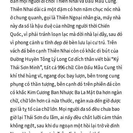
dẫn mọi người đi chơi Thiên Nhai và Đẩu Mẫu Cung.
Thiên Nhai dài cả một dặm có hơn năm chục nóc nhà
ở chung quanh, gọi là Thiên Ngoại nhân gia, mấy nhà
này đa số là hậu duệ của những người thời Chiến
Quốc, vì phải tránh loạn lạc mà dời nhà lại đây, sau đó
vì phong cảnh u tĩnh đẹp đẻ bèn lưu lại cư trú. Trên
vách đá bên cạnh Thiên Nhai còn có khắc di bút của
Đường Huyền Tông Lý Long Cơ đích thân viết bài “Ký
Thái Sơn Minh”, tất cả 996 chữ. Còn Đẩu Mẫu Cung thì
khí thế hùng vĩ, ngang dọc bay lượn, bên trong cung
phụng có thần tượng, bên cạnh đó trên phiên đá còn
có khắc Kim Cương Ban Nhược Ba La Mật Đa hơn ngàn
chữ, chữ lớn hơn cả nửa thước, ngàn xưa đến giờ được
gọi là tỵ tổ của chữ lớn. Mọi người đa số đều chưa bao
giờ lại Thái Sơn du lãm, ai nấy đều chắt lưỡi cảm thán
không ngớt, sau khi du ngoạn một hồi lại trở về đỉnh