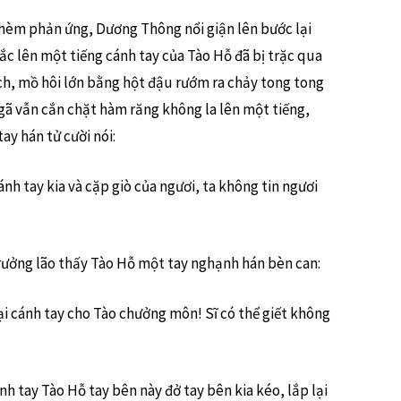
hèm phản ứng, Dương Thông nổi giận lên bước lại
rắc lên một tiếng cánh tay của Tào Hỗ đã bị trặc qua
h, mồ hôi lớn bằng hột đậu rướm ra chảy tong tong
gã vẫn cắn chặt hàm răng không la lên một tiếng,
y hán tử cười nói:
nh tay kia và cặp giò của ngươi, ta không tin ngươi
 trưởng lão thấy Tào Hỗ một tay nghạnh hán bèn can:
ại cánh tay cho Tào chưởng môn! Sĩ có thể giết không
h tay Tào Hỗ tay bên này đở tay bên kia kéo, lắp lại