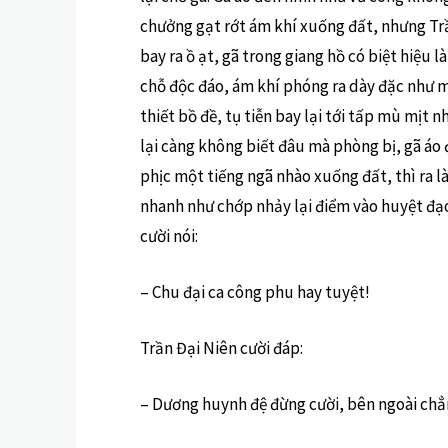
chưởng gạt rớt ám khí xuống đất, nhưng Trần
bay ra ồ ạt, gã trong giang hồ có biệt hiệu 
chỗ độc đáo, ám khí phóng ra dày đặc như mư
thiết bồ đề, tụ tiễn bay lại tới tấp mù mịt 
lại càng không biết đâu mà phòng bị, gã áo
phịc một tiếng ngã nhào xuống đất, thì ra là
nhanh như chớp nhảy lại điểm vào huyệt đạ
cười nói:
– Chu đại ca công phu hay tuyệt!
Trần Đại Niên cười đáp:
– Dương huynh đệ đừng cười, bên ngoài chẳn