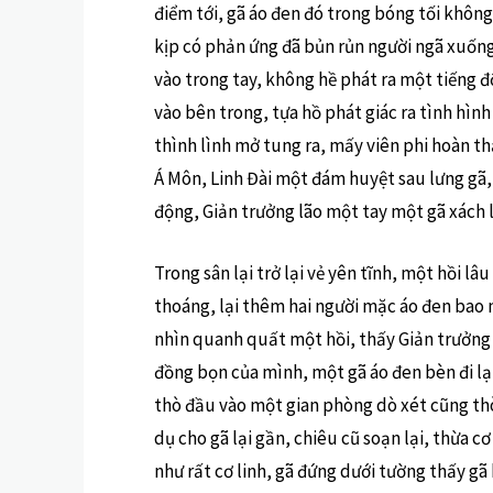
điểm tới, gã áo đen đó trong bóng tối không
kịp có phản ứng đã bủn rủn người ngã xuống
vào trong tay, không hề phát ra một tiếng 
vào bên trong, tựa hồ phát giác ra tình hình
thình lình mở tung ra, mấy viên phi hoàn t
Á Môn, Linh Đài một đám huyệt sau lưng gã,
động, Giản trưởng lão một tay một gã xách
Trong sân lại trở lại vẻ yên tĩnh, một hồi l
thoáng, lại thêm hai người mặc áo đen bao 
nhìn quanh quất một hồi, thấy Giản trưởng l
đồng bọn của mình, một gã áo đen bèn đi lại
thò đầu vào một gian phòng dò xét cũng thò
dụ cho gã lại gần, chiêu cũ soạn lại, thừa c
như rất cơ linh, gã đứng dưới tường thấy gã 