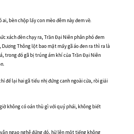
ó ai, bèn chộp lấy con mèo đêm này đem về.
thức xách đèn chạy ra, Trần Đại Niên phân phó đem
ã, Dương Thông lột bao mặt mấy gã áo đen ra thì ra là
á, trong đó gã bị trúng ám khí của Trần Đại Niên
n.
ỉ để lại hai gã tiểu nhị đứng canh ngoài cửa, rồi giải
giờ không có oán thù gì với quý phái, không biết
 vẫn ngạo nghễ đứng đó, hừ lên một tiếng không