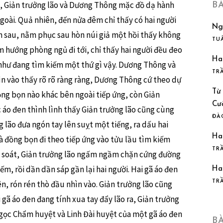
m, Giản trưởng lão và Dương Thông mặc đồ dạ hành
B
goài. Quả nhiên, đến nửa đêm chỉ thấy có hai người
Ng
 sau, nằm phục sau hòn núi giả một hồi thấy không
TU
 hướng phòng ngủ đi tới, chỉ thấy hai người đều đeo
Ha
 như đang tìm kiếm một thứ gì vậy. Dương Thông và
TR
ìn vào thấy rõ rõ ràng ràng, Dương Thông cứ theo dự
Từ
ng bọn nào khác bên ngoài tiếp ứng, còn Giản
Cư
c áo đen thình lình thấy Giản trưởng lão cũng cùng
ĐÀ
 lão đưa ngón tay lên suỵt một tiếng, ra dấu hai
Ha
là đồng bọn đi theo tiếp ứng vào tửu lầu tìm kiếm
TR
ục soát, Giản trưởng lão ngấm ngầm chặn cứng đường
m, rồi dần dần sáp gần lại hai người. Hai gã áo đen
Ha
n, rón rén thò đầu nhìn vào. Giản trưởng lão cũng
TR
 gã áo đen đang tính xua tay đẩy lão ra, Giản trưởng
gọc Chẩm huyệt và Linh Đài huyệt của một gã áo đen
B