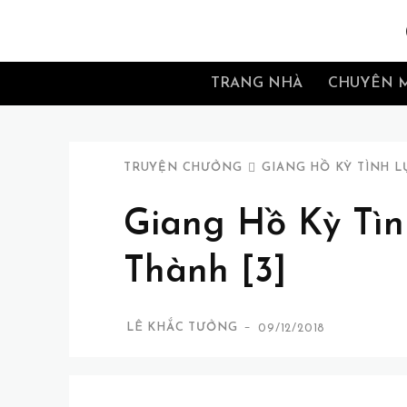
TRANG NHÀ
CHUYÊN 
TRUYỆN CHƯỞNG
GIANG HỒ KỲ TÌNH L
Giang Hồ Kỳ Tìn
Thành [3]
-
LÊ KHẮC TƯỞNG
09/12/2018