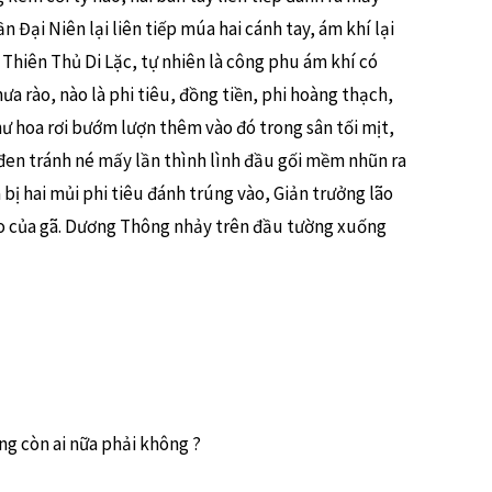
 Đại Niên lại liên tiếp múa hai cánh tay, ám khí lại
là Thiên Thủ Di Lặc, tự nhiên là công phu ám khí có
a rào, nào là phi tiêu, đồng tiền, phi hoàng thạch,
như hoa rơi bướm lượn thêm vào đó trong sân tối mịt,
 đen tránh né mấy lần thình lình đầu gối mềm nhũn ra
 bị hai mủi phi tiêu đánh trúng vào, Giản trưởng lão
o của gã. Dương Thông nhảy trên đầu tường xuống
g còn ai nữa phải không ?