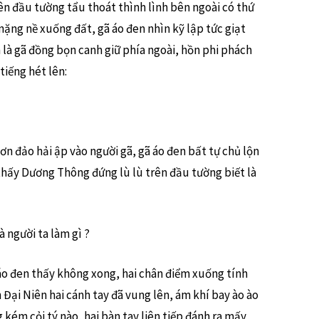
ên đầu tường tẩu thoát thình lình bên ngoài có thứ
 nặng nề xuống đất, gã áo đen nhìn kỹ lập tức giạt
h là gã đồng bọn canh giữ phía ngoài, hồn phi phách
tiếng hét lên:
n đảo hải ập vào người gã, gã áo đen bất tự chủ lộn
o thấy Dương Thông đứng lù lù trên đầu tường biết là
 người ta làm gì ?
áo đen thấy không xong, hai chân điểm xuống tính
Đại Niên hai cánh tay đã vung lên, ám khí bay ào ào
 kém cỏi tý nào, hai bàn tay liên tiếp đánh ra mấy