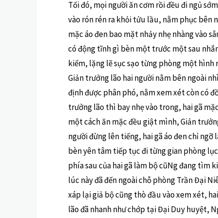
Tối đó, mọi người ăn cơm rồi đều đi ngủ sớ
vào rón rén ra khỏi tửu lầu, nằm phục bên n
mặc áo đen bao mặt nhảy nhẹ nhàng vào sân
có động tĩnh gì bèn một trước một sau nhắm
kiếm, lặng lẽ sục sạo từng phòng một hình
Giản trưởng lão hai người nằm bên ngoài nh
định được phân phó, nằm xem xét còn có đồ
trưởng lão thì bay nhẹ vào trong, hai gã mặ
một cách ăn mặc đều giật mình, Giản trưởng
người đừng lên tiếng, hai gã áo đen chỉ ngỡ 
bèn yên tâm tiếp tục đi từng gian phòng l
phía sau của hai gã làm bộ cũNg đang tìm kiế
lúc này đã đến ngoài chỗ phòng Trần Đại Niê
xáp lại giả bộ cũng thò đầu vào xem xét, hai
lão đã nhanh như chớp tại Đại Duy huyệt, N