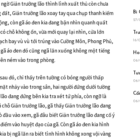
 ngờ Giản trưởng lão thình lình xuất thủ còn chưa
 đất, Giản trưởng lão xoay tay qua chụp thanh kiếm
Bi
27/
động, còn gã áo đen kia đang bận nhìn quanh quất
 có chỗ không ổn, vừa mới quay lại nhìn, cửa lớn
Tr
hạch bay vù vù tới trúng vào Cường Môn, Phong Phủ,
16/
 gã áo đen đó cũng ngã lăn xuống không một tiếng
Ho
 lên ném vào trong phòng.
06/
Tư
âu sau đó, chỉ thấy trên tường có bóng người thấp
06/
mặt nhảy vào trong sân, hai người đứng dưới tường
Cẩ
ão đang đứng bên kia tra xét tứ phía, còn ngỡ là
06/
 chỗ Giản trưởng lão, gã thấy Giản trưởng lão đang
 đầu vào xem, gã đâu biết Giản trưởng lão đang cố ý
ơ điểm vào huyệt đạo của gã. Còn gã áo đen kia hình
kia bị ngã lăn ra biết tình hình không xong vội vàng