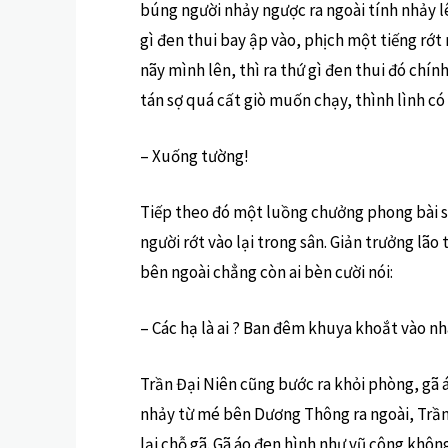
búng người nhảy ngược ra ngoài tính nhảy l
gì đen thui bay ập vào, phịch một tiếng rớt
nãy mình lên, thì ra thứ gì đen thui đó chín
tán sợ quá cất giò muốn chạy, thình lình có 
– Xuống tường!
Tiếp theo đó một luồng chưởng phong bài sơ
người rớt vào lại trong sân. Giản trưởng lã
bên ngoài chẳng còn ai bèn cười nói:
– Các hạ là ai ? Ban đêm khuya khoắt vào nhà
Trần Đại Niên cũng bước ra khỏi phòng, gã 
nhảy từ mé bên Dương Thông ra ngoài, Trần 
lại chỗ gã. Gã áo đen hình như vũ công không