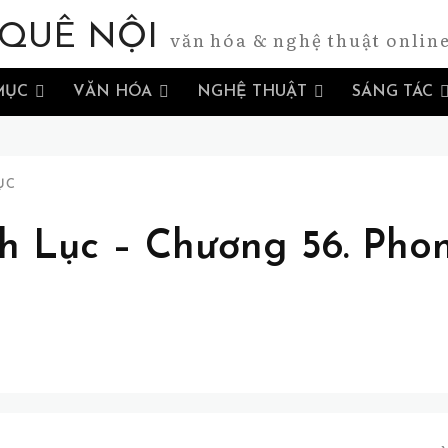
QUÊ NỘI
văn hóa & nghệ thuật onlin
MỤC
VĂN HÓA
NGHỆ THUẬT
SÁNG TÁC
ỤC
h Lục – Chương 56. Pho