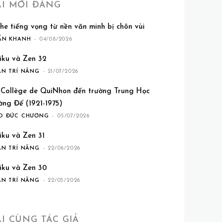
ÀI MỚI ĐĂNG
he tiếng vọng từ nền văn minh bị chôn vùi
ẤN KHANH
-
04/08/2026
iku và Zen 32
ẦN TRÍ NĂNG
-
21/07/2026
 Collège de QuiNhon đến trường Trung Học
ờng Để (1921-1975)
O ĐỨC CHƯƠNG
-
05/07/2026
iku và Zen 31
ẦN TRÍ NĂNG
-
22/06/2026
iku và Zen 30
ẦN TRÍ NĂNG
-
22/05/2026
ÀI CÙNG TÁC GIẢ