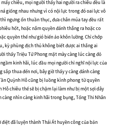
 mấy chiêu, mọi người thấy hai người ra chiêu đều là
ná giống nhau nhưng vì có nội lực trong đó oai lực vô
hì ngưng ổn thuần thục, đưa chân múa tay đều rất
 phiêu hốt, hoặc nắm quyền đánh thẳng ra hoặc co
ặc quyền thế như gió biến ảo khôn lường. Chỉ chớp
u, kỳ phùng địch thủ không biết được ai thắng ai
ười thấy Triệu Tử Phong mặt mày càng lúc càng đỏ
gầm kinh hãi, lúc đầu mọi người chỉ nghĩ nội lực của
g sắp thua đến nơi, bây giờ thấy y càng đánh càng
Tần Quỳnh Hỗ cũng bị luồng kình phong từ quyền
h Hỗ chiêu thế sẽ bị chậm lại làm như bị một sợi dây
nh càng nhìn càng kinh hãi trong bụng, Tống Thi Nhân
ư điệt đã luyện thành Thái Ất huyền công của bản