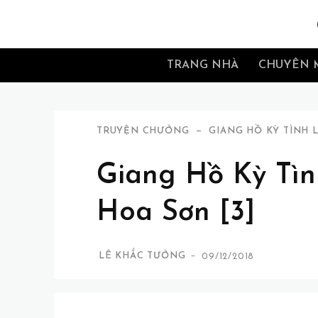
TRANG NHÀ
CHUYÊN 
TRUYỆN CHƯỞNG
GIANG HỒ KỲ TÌNH 
Giang Hồ Kỳ Tìn
Hoa Sơn [3]
-
LÊ KHẮC TƯỞNG
09/12/2018