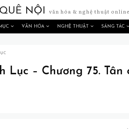
QUÊ NỘI
văn hóa & nghệ thuật onlin
MỤC
VĂN HÓA
NGHỆ THUẬT
SÁNG TÁC
LỤC
h Lục – Chương 75. Tân