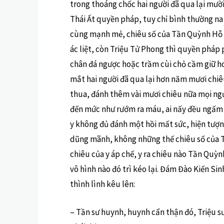
trong thoáng chốc hai người đã qua lại mười
Thái Ất quyền pháp, tuy chỉ bình thường na 
cùng mạnh mẻ, chiêu số của Tần Quỳnh Hỗ t
ác liệt, còn Triệu Tử Phong thì quyền pháp
chân đá ngược hoặc trầm cùi chỏ cầm giữ ho
mắt hai người đã qua lại hơn năm mươi chiê
thua, đánh thêm vài mươi chiêu nữa mọi ng
đến mức như rướm ra máu, ai nấy đều ngấm n
y không đủ đánh một hồi mất sức, hiện tượn
dũng mãnh, không những thế chiêu số của 
chiêu của y áp chế, y ra chiêu nào Tần Quỳn
vô hình nào đó trì kéo lại. Đám Đào Kiến Si
thình lình kêu lên:
– Tần sư huynh, huynh cẩn thận đó, Triệu s