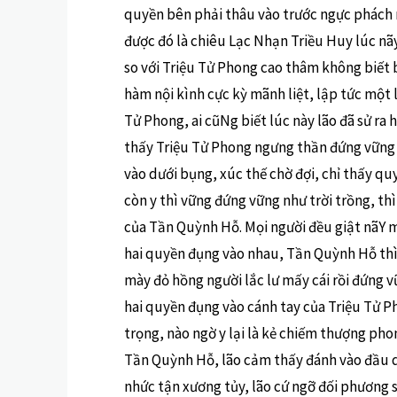
quyền bên phải thâu vào trước ngực phách 
được đó là chiêu Lạc Nhạn Triều Huy lúc nãy
so với Triệu Tử Phong cao thâm không biết 
hàm nội kình cực kỳ mãnh liệt, lập tức một l
Tử Phong, ai cũNg biết lúc này lão đã sử ra
thấy Triệu Tử Phong ngưng thần đứng vững 
vào dưới bụng, xúc thế chờ đợi, chỉ thấy q
còn y thì vững đứng vững như trời trồng, t
của Tần Quỳnh Hỗ. Mọi người đều giật nãY 
hai quyền đụng vào nhau, Tần Quỳnh Hỗ thì 
mày đỏ hồng người lắc lư mấy cái rồi đứng vữ
hai quyền đụng vào cánh tay của Triệu Tử Ph
trọng, nào ngờ y lại là kẻ chiếm thượng pho
Tần Quỳnh Hỗ, lão cảm thấy đánh vào đầu 
nhức tận xương tủy, lão cứ ngỡ đối phương 