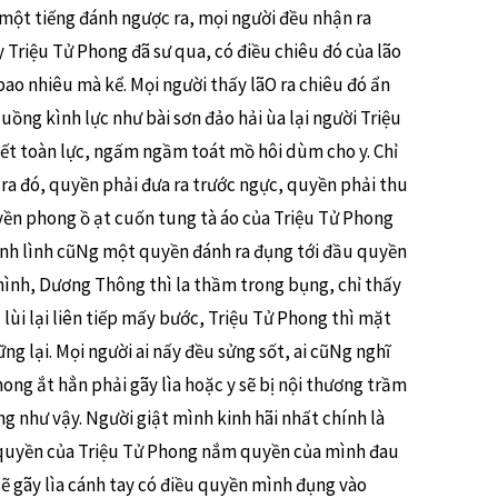
một tiếng đánh ngược ra, mọi người đều nhận ra
 Triệu Tử Phong đã sư qua, có điều chiêu đó của lão
bao nhiêu mà kể. Mọi người thấy lãO ra chiêu đó ẩn
uồng kình lực như bài sơn đảo hải ùa lại người Triệu
 hết toàn lực, ngấm ngầm toát mồ hôi dùm cho y. Chỉ
ra đó, quyền phải đưa ra trước ngực, quyền phải thu
uyền phong ồ ạt cuốn tung tà áo của Triệu Tử Phong
hình lình cũNg một quyền đánh ra đụng tới đầu quyền
mình, Dương Thông thì la thầm trong bụng, chỉ thấy
lùi lại liên tiếp mấy bước, Triệu Tử Phong thì mặt
ng lại. Mọi người ai nấy đều sửng sốt, ai cũNg nghĩ
ong ắt hẳn phải gãy lìa hoặc y sẽ bị nội thương trầm
ng như vậy. Người giật mình kinh hãi nhất chính là
quyền của Triệu Tử Phong nắm quyền của mình đau
sẽ gãy lìa cánh tay có điều quyền mình đụng vào