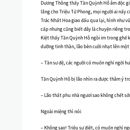
Dương Thông thấy Tần Quỳnh Hỗ âm độc giảo
lắng cho Triệu Tử Phong, mọi người ai nấy 
Trác Nhất Hoa giao đấu qua lại, hình như 
cấp nhưng cũng biết đây là chuyện riêng tr
Kiệt thấy Tần Quỳnh Hỗ ngồi im trong ghế kh
dưỡng tinh thần, lão bèn cười nhạt lên một 
– Tần sư đệ, các người có muốn nghỉ ngời hư
Tần Quỳnh Hỗ bị lão nhìn ra được thâm ý t
– Lão thất phu nhà ngươi sao không chết s
Ngoài miệng thì nói:
– Không sao! Triệu sư điệt, có muốn nghỉ n