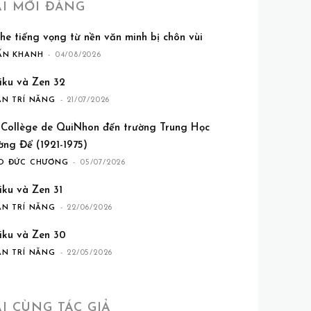
ÀI MỚI ĐĂNG
he tiếng vọng từ nền văn minh bị chôn vùi
ẤN KHANH
-
04/08/2026
iku và Zen 32
ẦN TRÍ NĂNG
-
21/07/2026
 Collège de QuiNhon đến trường Trung Học
ờng Để (1921-1975)
O ĐỨC CHƯƠNG
-
05/07/2026
iku và Zen 31
ẦN TRÍ NĂNG
-
22/06/2026
iku và Zen 30
ẦN TRÍ NĂNG
-
22/05/2026
ÀI CÙNG TÁC GIẢ