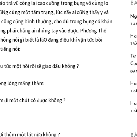
 trá vũ công lại cao cường trong bụng vô cùng lo
B
cũNg cùng một tâm trạng, lúc nãy ai cũNg thấy y và
Ng
vũ công cũng bình thường, cho dù trong bụng có khẩn
TU
ong phái chẳng ai nhúng tay vào được. Phương Thế
Ha
ông nói gì biết là lãO đang điều khí vận tức bồi
TR
tiếng nói:
Từ
Cư
u tức một hồi rồi sẽ giao đấu không ?
ĐÀ
rong lòng mắng thầm:
Ha
TR
ớm đi một chút có được không ?
Ha
TR
gơi thêm một lát nữa không ?
B