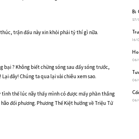
Bi
27/
thúc, trận đấu này xin khỏi phải tỷ thí gì nữa.
Tr
16/
Ho
06/
ắng bại ? Không biết chừng sóng sau đẩy sóng trước,
Tư
 Lại đây! Chúng ta qua lại vài chiêu xem sao.
06/
ấy tình thế lúc nãy thấy mình có được mấy phần thắng
Cẩ
06/
 hão đối phương. Phương Thế Kiệt hướng về Triệu Tử