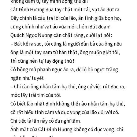
không dám tự tay mình động thủ đi?
Cát Đình Hương đưa tay chặt một cái, vạt áo đứt ra.
Đây chính là câu trả lời của lão, ân tình giữa bọn họ,
cũng chính như vạt áo vừa mới chém đứt đoạn!
Quách Ngọc Nương cắn chặt răng, cười lạt nói :
– Bất kể ra sao, tôi cũng là người đàn bà của ông nếu
ông là một tay nam tử hán thật, ông muốn giết tôi,
thì cũng nên tự tay động thủ !
Cô bỗng mở phanh ngực áo ra, để lộ bộ ngực trắng
ngần như tuyết.
– Chỉ cần ông nhẫn tâm hạ thủ, ông cứ việc rút đao ra,
móc lấy trái tim của tôi.
Cô biết lão nhất định không thể nào nhẫn tâm hạ thủ,
cô rất hiểu tình cảm và dục vọng của lão đối với cô.
Chỉ tiếc là lần này cô đã nghĩ lầm.
Ánh mắt của Cát Đình Hương không có dục vọng, chỉ