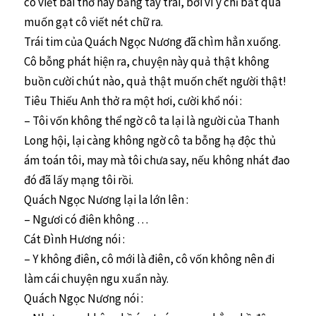
cô viết bài thơ này bằng tay trái, bởi vì y chỉ bất quá
muốn gạt cô viết nét chữ ra.
Trái tim của Quách Ngọc Nương đã chìm hẳn xuống.
Cô bỗng phát hiện ra, chuyện này quả thật không
buồn cười chút nào, quả thật muốn chết người thật!
Tiêu Thiếu Anh thở ra một hơi, cười khổ nói :
– Tôi vốn không thể ngờ cô ta lại là người của Thanh
Long hội, lại càng không ngờ cô ta bỗng hạ độc thủ
ám toán tôi, may mà tôi chưa say, nếu không nhát đao
đó đã lấy mạng tôi rồi.
Quách Ngọc Nương lại la lớn lên :
– Ngươi có điên không …
Cát Đình Hương nói :
– Y không điên, cô mới là điên, cô vốn không nên đi
làm cái chuyện ngu xuẩn này.
Quách Ngọc Nương nói :