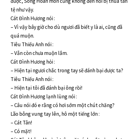
được, Song Hoàn môn cũng không đến nỗi bị thua tàn
tệ như vậy.
Cát Đình Hương nói :
– Vì vậy bây giờ cho dù ngươi đã biết y là ai, cũng đã
quá muộn.
Tiêu Thiếu Anh nói :
– Vẫn còn chưa muộn lắm.
Cát Đình Hương hỏi :
– Hiện tại ngươi chắc trong tay sẽ đánh bại được ta?
Tiêu Thiếu Anh nói :
– Hiện tại tôi đã đánh bại ông rồi!
Cát Đình Hương lạnh lùng nói :
– Câu nói đó e rằng có hơi sớm một chút chăng?
Lão bỗng vung tay lên, hô một tiếng lớn :
– Cát Tân!
– Có mặt!