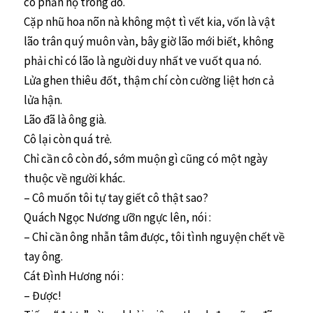
có phẫn nộ trong đó.
Cặp nhũ hoa nõn nà không một tì vết kia, vốn là vật
lão trân quý muôn vàn, bây giờ lão mới biết, không
phải chỉ có lão là người duy nhất ve vuốt qua nó.
Lửa ghen thiêu đốt, thậm chí còn cường liệt hơn cả
lửa hận.
Lão đã là ông già.
Cô lại còn quá trẻ.
Chỉ cần cô còn đó, sớm muộn gì cũng có một ngày
thuộc về người khác.
– Cô muốn tôi tự tay giết cô thật sao?
Quách Ngọc Nương ưỡn ngực lên, nói :
– Chỉ cần ông nhẫn tâm được, tôi tình nguyện chết về
tay ông.
Cát Đình Hương nói :
– Được!