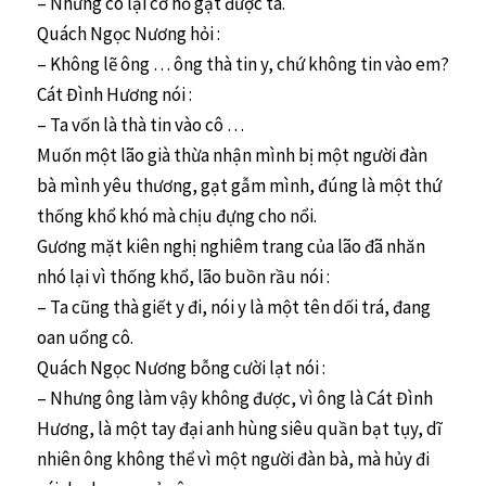
– Nhưng cô lại cơ hồ gạt được ta.
Quách Ngọc Nương hỏi :
– Không lẽ ông … ông thà tin y, chứ không tin vào em?
Cát Đình Hương nói :
– Ta vốn là thà tin vào cô …
Muốn một lão già thừa nhận mình bị một người đàn
bà mình yêu thương, gạt gẫm mình, đúng là một thứ
thống khổ khó mà chịu đựng cho nổi.
Gương mặt kiên nghị nghiêm trang của lão đã nhăn
nhó lại vì thống khổ, lão buồn rầu nói :
– Ta cũng thà giết y đi, nói y là một tên dối trá, đang
oan uổng cô.
Quách Ngọc Nương bỗng cười lạt nói :
– Nhưng ông làm vậy không được, vì ông là Cát Đình
Hương, là một tay đại anh hùng siêu quần bạt tụy, dĩ
nhiên ông không thể vì một người đàn bà, mà hủy đi