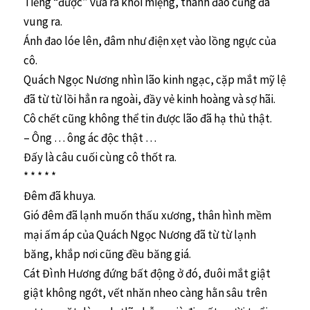
Tiếng “được” vừa ra khỏi miệng, thanh đao cũng đã
vung ra.
Ánh đao lóe lên, đâm như điện xẹt vào lồng ngực của
cô.
Quách Ngọc Nương nhìn lão kinh ngạc, cặp mắt mỹ lệ
đã từ từ lồi hẳn ra ngoài, đầy vẻ kinh hoàng và sợ hãi.
Cô chết cũng không thể tin được lão đã hạ thủ thật.
– Ông … ông ác độc thật …
Đấy là câu cuối cùng cô thốt ra.
* * * * *
Đêm đã khuya.
Gió đêm đã lạnh muốn thấu xương, thân hình mềm
mại ấm áp của Quách Ngọc Nương đã từ từ lạnh
băng, khắp nơi cũng đều băng giá.
Cát Đình Hương đứng bất động ở đó, đuôi mắt giật
giật không ngớt, vết nhăn nheo càng hằn sâu trên