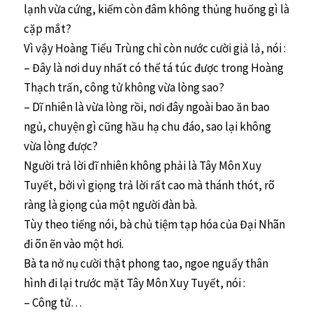
lạnh vừa cứng, kiếm còn đâm không thủng huống gì là
cặp mắt?
Vì vậy Hoàng Tiểu Trùng chỉ còn nước cười giả lả, nói :
– Đây là nơi duy nhất có thể tá túc được trong Hoàng
Thạch trấn, công tử không vừa lòng sao?
– Dĩ nhiên là vừa lòng rồi, nơi đây ngoài bao ăn bao
ngủ, chuyện gì cũng hầu hạ chu đáo, sao lại không
vừa lòng được?
Người trả lời dĩ nhiên không phải là Tây Môn Xuy
Tuyết, bởi vì giọng trả lời rất cao mà thánh thót, rõ
ràng là giọng của một người đàn bà.
Tùy theo tiếng nói, bà chủ tiệm tạp hóa của Đại Nhãn
đi õn ẽn vào một hơi.
Bà ta nở nụ cười thật phong tao, ngoe nguẩy thân
hình đi lại trước mặt Tây Môn Xuy Tuyết, nói :
– Công tử…