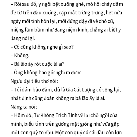
– Rồi sau đó, y ngồi bệt xuống ghế, mồ hôi chảy dầm
dề từ trên đầu xuống, cặp mắt trừng trừng, hết nửa
ngày mới tỉnh hồn lại, mới đứng dậy đi về chỗ cũ,
miệng lầm bầm như đang niệm kinh, chẳng ai biết y
đang nói gì.
– Cô cũng không nghe gì sao?
– Không.
– Bà lão ấy rốt cuộc là ai?
– Ông không bao giờ nghĩ ra được.
Ngưu đại tiểu thơ nói :
– Tôi dám bảo đảm, dù là Gia Cát Lượng có sống lại,
nhất định cũng đoán không ra bà lão ấy là ai.
Nàng ta nói :
– Hôm đó, Tư Không Trích Tinh về lại chỗ ngồi của
mình, biểu tình trên gương mặt giống như vừa gặp
một con quỷ to đầu. Một con quỷ có cái đầu còn lớn