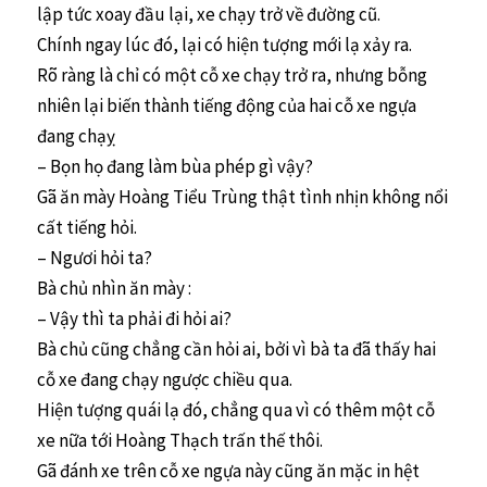
lập tức xoay đầu lại, xe chạy trở về đường cũ.
Chính ngay lúc đó, lại có hiện tượng mới lạ xảy ra.
Rõ ràng là chỉ có một cỗ xe chạy trở ra, nhưng bỗng
nhiên lại biến thành tiếng động của hai cỗ xe ngựa
đang chạỵ
– Bọn họ đang làm bùa phép gì vậy?
Gã ăn mày Hoàng Tiểu Trùng thật tình nhịn không nổi
cất tiếng hỏi.
– Ngươi hỏi ta?
Bà chủ nhìn ăn mày :
– Vậy thì ta phải đi hỏi ai?
Bà chủ cũng chẳng cần hỏi ai, bởi vì bà ta đã thấy hai
cỗ xe đang chạy ngược chiều qua.
Hiện tượng quái lạ đó, chẳng qua vì có thêm một cỗ
xe nữa tới Hoàng Thạch trấn thế thôi.
Gã đánh xe trên cỗ xe ngựa này cũng ăn mặc in hệt