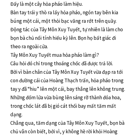
Đấy là một cây hỏa pháo làm hiệu.
Bàn tay trái y thò ra lấy hỏa pháo, ngón tay bên kia
búng một cái, một thỏi bạc văng ra rớt trên quầy.
Động tác của Tây Môn Xuy Tuyết, tự nhiên là làm cho
bọn bà chủ nổi tính hiếu kỳ lên. Bọn họ bất giác đi
theo ra ngoài cửa.
Tây Môn Xuy Tuyết mua hỏa pháo làm gì?
Câu hỏi đó chỉ trong thoáng chốc đã được trả lời.
Bởi vì bàn chân của Tây Môn Xuy Tuyết vừa đạp ra tới
con đường cái của Hoàng Thạch trấn, hỏa pháo trong
tay y đã “hiu” lên một cái, bay thẳng lên không trung.
Những đốm lửa vừa bùng lên sáng rỡ thành đóa hoa,
trong chốc lát đã bị gió cát thổi bay mất tăm mất
dạng.
Chẳng qua, tăm dạng của Tây Môn Xuy Tuyết, bọn bà
chủ vẫn còn biết, bởi vì, y không hề rời khỏi Hoàng